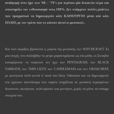
αναδρομή στον ήχο των ’60 – ‘70’
s
για περίπου μία δεκαετία τώρα και
υποστηρίζω τον ενθουσιασμό τους 100%. Δεν υπάρχουν πολλές μπάντες
που πραγματικά να δημιουργούν κάτι ΚΑΙΝΟΥΡΓΙΟ μέσα από κάτι
ΠΑΛΙΟ, με τον τρόπο που το κάνουν αυτοί οι μουσικοί».
Και εκεί ακριβώς βρίσκεται η μαγεία της μουσικής των WITCHCRAFT. Σε
μία εποχή, που συλλήβδην το ρετρό χαρακτηρίζεται ως νέα μόδα, οι Σουηδοί
καταφέρνουν να παίρνουν τον ήχο των PENTAGRAM, των BLACK
SABBATH, των THIN LIZZY, των CANDLEMASS και των URIAH HEEP,
με φωνητικά πολύ κοντά σ’ αυτά του Ozzy Osbourne και να δημιουργούν
ένα ηχητικό αποτέλεσμα που παρότι στηρίζεται σε μουσική περασμένων
δεκαετιών, ακούγεται, πολύ φρέσκο και μοντέρνο, χωρίς να χάνει τα vintage
στοιχεία του.