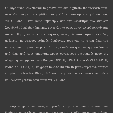
Οι μαγευτικές μελωδίες και το groove στο οποίο χτίζουν τις συνθέσεις τους,
σε συνδυασμό με την ψυχεδέλεια που βγάζουν, κατάφεραν να φτάσουν τους
WITCHCRAFT ένα μόλις βήμα πριν από την κατάκτηση των φετινών
Σουηδικών βραβείων Grammy. Συνεχίζοντας όμως αυτόν το δρόμο, φαίνεται
ότι είναι θέμα χρόνου η κατάκτησή τους, καθώς η δημοτικότητά τους κιόλας,
αυξάνεται με γοργούς ρυθμούς, βγάζοντάς τους από τα στενά όρια του
underground. Σημαντικό ρόλο σε αυτό, έπαιξε και η παραγωγή του δίσκου
από έναν από τους σημαντικότερους σύγχρονους μηχανικούς ήχου της
σύγχρονης εποχής, του Jens Borgen (OPETH, KREATOR, AMON AMARTH,
PARADISE LOST), η υπογραφή τους σε μία από τις μεγαλύτερες ανεξάρτητες
εταιρίες, την Nuclear Blast, αλλά και ο ερχομός τριών καινούργιων μελών
που έδωσαν φρέσκο αέρα στους WITCHCRAFT.
Το συγκρότημα είναι σαφές ότι γουστάρει τρομερά αυτό που κάνει και
βγαίνει προς τα έξω όχι μόνο με τη μουσική τους, αλλά και με τους στίχους