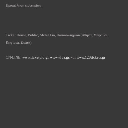
Προπώληση εισιτηρίων
Ticket House, Public, Metal Era, Παπασωτηρίου (Αθήνα, Μαρούσι,
Κηφισιά, Σπάτα)
OΝ-LINE:
www.ticketpro.gr
,
www.viva.gr
, και
www.123tickets.gr