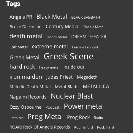
Tags
Black Metal
Angels PR
BLACK SABBATH
Century Media
Bruce Dickinson
Classic Metal
death metal
DREAM THEATER
Doom Metal
extreme metal
Epic Metal
Female Fronted
Greek Scene
Greek Metal
hard rock
Inside Out
heavy metal
iron maiden
Judas Priest
Megadeth
METALLICA
Melodic Death Metal
Metal Blade
Nuclear Blast
Napalm Records
Power metal
Ozzy Osbourne
Podcast
Prog Metal
Prog Rock
Radio
Premiere
ROAR! Rock Of Angels Records
Rock Hard
Rob Halford