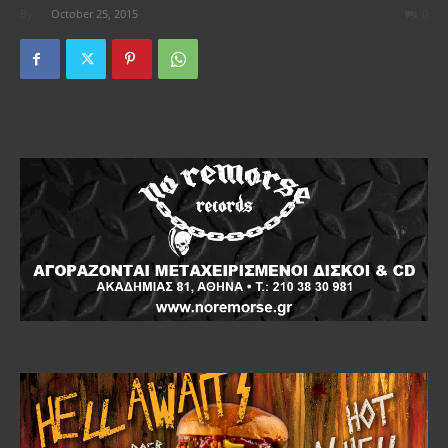
By
-
October 25, 2015
0