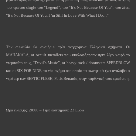
του πρώτου single του “Legend”, του “It’s Not Because Of You”, που λένε:
“It’s Not Because Of You, I ’m Still In Love With What I Do…”
Την συναυλία θα ανοίξουν τρία ανερχόμενα Ελληνικά σχήματα. Οι
MAHAKALA, οι occult metallers που κυκλοφόρησαν πριν λίγο καιρό το
ντεμπούτο τους, “Devil’s Music”, οι heavy rock / doomsters SPEEDBLOW
και οι SIX FOR NINE, το νέο σχήμα στο οποίο τα φωνητικά έχει αναλάβει ο
ντράμερ των SEPTIC FLESH, Fotis Benardo, στην παρθενική τους εμφάνιση.
Ώρα έναρξης: 20:00 – Τιμή εισιτηρίου: 23 Ευρώ