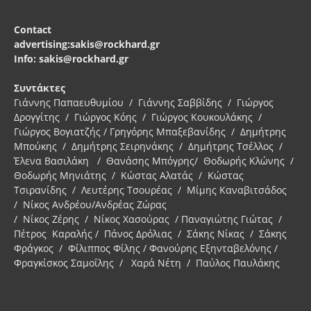
Contact
advertising:sakis@rockhard.gr
Info: sakis@rockhard.gr
Συντάκτες
Γιάννης Παπαευθυμίου / Γιάννης Σαββίδης / Γιώργος
Δρογγίτης / Γιώργος Κόης / Γιώργος Κουκουλάκης /
Γιώργος Βογιατζής / Γρηγόρης Μπαξεβανίδης / Δημήτρης
Μπούκης / Δημήτρης Σειρηνάκης / Δημήτρης Τσέλλος /
Έλενα Βασιλάκη / Θανάσης Μπόγρης/ Θοδωρής Κλώνης /
Θοδωρής Μηνιάτης / Κώστας Αλατάς / Κώστας
Τσιρανίδης / Λευτέρης Τσουρέας / Μίμης Καναβιτσάδος
/ Νίκος Ανδρέου/Ανδρέας Ζώρας
/ Νίκος Ζέρης / Νίκος Χασούρας / Παναγιώτης Γιώτας /
Πέτρος Καραλής / Πάνος Δρόλιας / Σάκης Νίκας / Σάκης
Φράγκος / Φίλιππος Φίλης / Φανούρης Εξηνταβελόνης /
Φραγκίσκος Σαμοΐλης / Χαρά Νέτη / Παύλος Παυλάκης