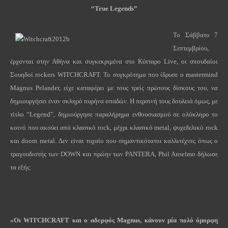
“True Legends”
Το Σάββατο 7
Σεπτεμβρίου,
έρχονται στην Αθήνα και συγκεκριμένα στο Κύτταρο Live, οι σπουδαίοι
Σουηδοί rockers WITCHCRAFT. Το συγκρότημα που ίδρυσε ο mastermind
Magnus Pelander, είχε καταφέρει με τους τρείς πρώτους δίσκους του, να
δημιουργήσει έναν σκληρό πυρήνα οπαδών. Η περσινή τους δουλειά όμως, με
τίτλο “Legend”, δημιούργησε παραλήρημα ενθουσιασμού σε ολόκληρο το
κοινό που ακούει από κλασικό rock, μέχρι κλασικό metal, ψυχεδελικό rock
και doom metal. Δεν είναι τυχαίο που σημαντικότατοι καλλιτέχνες όπως ο
τραγουδιστής των DOWN και πρώην των PANTERA, Phil Anselmo δήλωσε
τα εξής:
«Οι
WITCHCRAFT
και ο αδερφός
Magnus
, κάνουν μία πολύ όμορφη