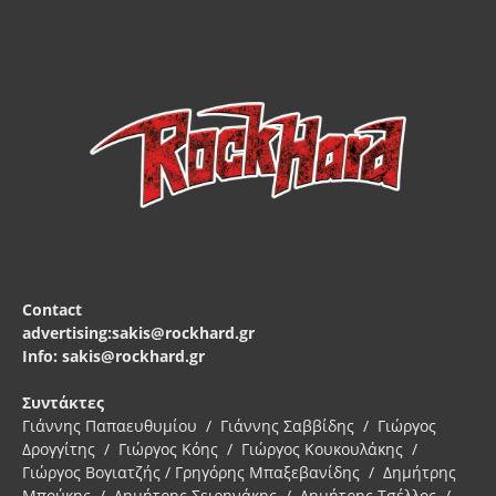
Contact
advertising:sakis@rockhard.gr
Info: sakis@rockhard.gr
Συντάκτες
Γιάννης Παπαευθυμίου / Γιάννης Σαββίδης / Γιώργος
Δρογγίτης / Γιώργος Κόης / Γιώργος Κουκουλάκης /
Γιώργος Βογιατζής / Γρηγόρης Μπαξεβανίδης / Δημήτρης
Μπούκης / Δημήτρης Σειρηνάκης / Δημήτρης Τσέλλος /