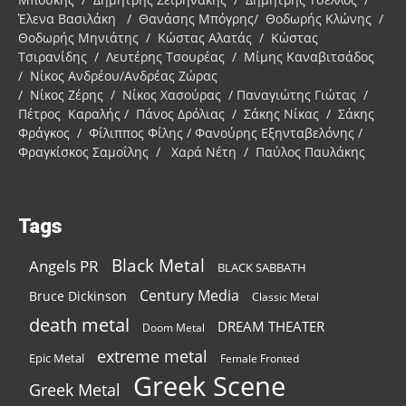
Έλενα Βασιλάκη / Θανάσης Μπόγρης/ Θοδωρής Κλώνης /
Θοδωρής Μηνιάτης / Κώστας Αλατάς / Κώστας
Τσιρανίδης / Λευτέρης Τσουρέας / Μίμης Καναβιτσάδος
/ Νίκος Ανδρέου/Ανδρέας Ζώρας
/ Νίκος Ζέρης / Νίκος Χασούρας / Παναγιώτης Γιώτας /
Πέτρος Καραλής / Πάνος Δρόλιας / Σάκης Νίκας / Σάκης
Φράγκος / Φίλιππος Φίλης / Φανούρης Εξηνταβελόνης /
Φραγκίσκος Σαμοΐλης / Χαρά Νέτη / Παύλος Παυλάκης
Tags
Black Metal
Angels PR
BLACK SABBATH
Century Media
Bruce Dickinson
Classic Metal
death metal
DREAM THEATER
Doom Metal
extreme metal
Epic Metal
Female Fronted
Greek Scene
Greek Metal