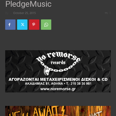
PledgeMusic
By
-
October 25, 2015
0