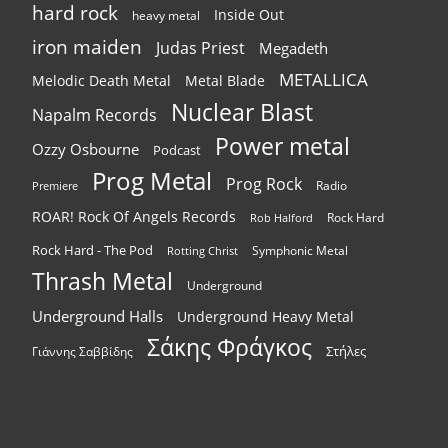
hard rock
Inside Out
heavy metal
iron maiden
Judas Priest
Megadeth
METALLICA
Melodic Death Metal
Metal Blade
Nuclear Blast
Napalm Records
Power metal
Ozzy Osbourne
Podcast
Prog Metal
Prog Rock
Radio
Premiere
ROAR! Rock Of Angels Records
Rock Hard
Rob Halford
Rock Hard - The Pod
Symphonic Metal
Rotting Christ
Thrash Metal
Underground
Underground Halls
Underground Heavy Metal
Σάκης Φράγκος
Στήλες
Γιάννης Σαββίδης