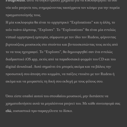
PledgeMusic
ώστε να συγκεντρώσει χρήματα για να κυκλοφορήσει τα δύο
νέα solo projects του, ενημερώνοντας ταυτόχρονα τον κόσμο για την πορεία
πραγματοποίησής τους.
Η μία κυκλοφορία θα είναι το ορχηστρικό “Explorations” και η άλλη, το
solo πιάνο άλμπουμ, “Explores”. Το “Explorations” θα είναι μία εντελώς
virtual ορχηστρική εμπειρία, σύμφωνα με τον ίδιο τον Rudess, φέρνοντας
βιρτουόζους μουσικούς στο στούντιο και βιντεοσκοπώντας τους εκτός από
το να τους ηχογραφεί. Το “Explores”, θα δημιουργηθεί σαν ένα εντελώς
διαδραστικό iOS app, εκτός από τα παραδοσιακά φορμάτ του CD και του
digital download. Αυτό σημαίνει ότι μπορείς ακόμα και να βάλεις την
προσωπική σου άποψη στο κομμάτι, να παίξεις ντουέτο με τον Rudess ή
ακόμα και να μοιραστείς τη δική σου εκδοχή με τους φίλους σου.
Όσοι είστε οπαδοί αυτού του σπουδαίου μουσικού, μην διστάσετε να
χρηματοδοτήσετε αυτά τα μεγαλόπνοα project του. Με κάθε συνεισφορά σας
εδώ
, ουσιαστικά προ-παραγγέλνετε το δίσκο.