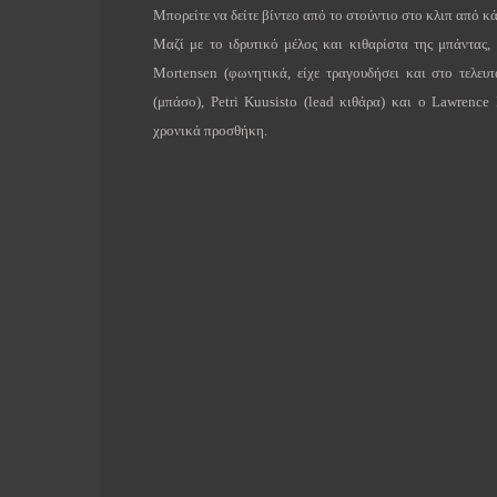
Μπορείτε να δείτε βίντεο από το στούντιο στο κλιπ από κ
Μαζί με το ιδρυτικό μέλος και κιθαρίστα της μπάντας,
Mortensen
(φωνητικά, είχε τραγουδήσει και στο τελευτ
(μπάσο),
Petri
Kuusisto
(
lead
κιθάρα) και ο
Lawrence
χρονικά προσθήκη.