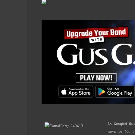
Οι Σουηδοί
thr
πάνω σε δύο ν