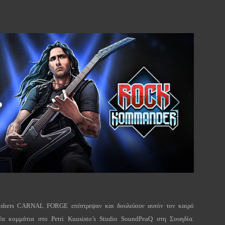
ashers
CARNAL
FORGE
επέστρεψαν και δουλεύουν αυτόν τον καιρό
έα κομμάτια στο
Petri
Kuusisto
’
s
Studio
SoundPeaQ
στη Σουηδία.