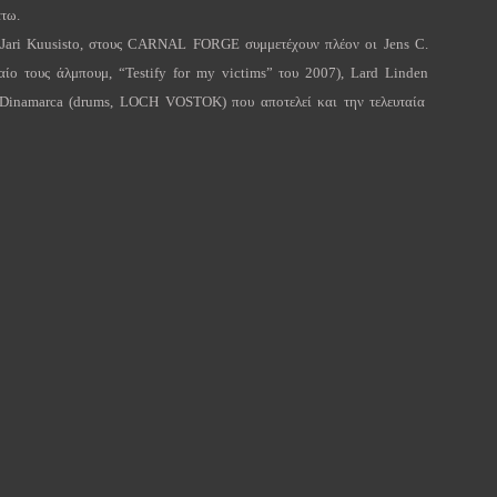
άτω.
Jari
Kuusisto
, στους
CARNAL
FORGE
συμμετέχουν πλέον οι
Jens
C
.
αίο τους άλμπουμ, “
Testify
for
my
victims
” του 2007),
Lard
Linden
Dinamarca
(
drums
,
LOCH
VOSTOK
) που αποτελεί και την τελευταία