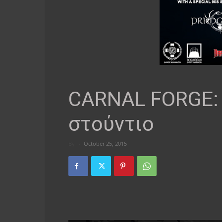
CARNAL FORGE: 
στούντιο
By
-
October 25, 2015