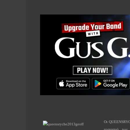
Οι QUEENSRYCHE 
εορτασμό των 