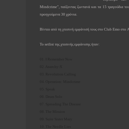
Mindcrime”, παίζοντας ζωντανά και τα 15 τραγούδια του
προηγούμενα 30 χρόνια.
Βίντεο από τη χτεσινή εμφάνισή τους στο Club Emo στο Au
Το setlist της χτεσινής εμφάνισης ήταν:
01. I Remember Now
02. Anarchy-X
03. Revolution Calling
04. Operation: Mindcrime
05. Speak
06. Drum Solo
07. Spreading The Disease
08. The Mission
09. Suite Sister Mary
10. The Needle Lies