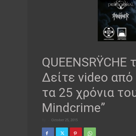
QUEENSRŸCHE τ
Δείτε video από
τα 25 χρόνια του
Mindcrime”
By
-
October 25, 2015