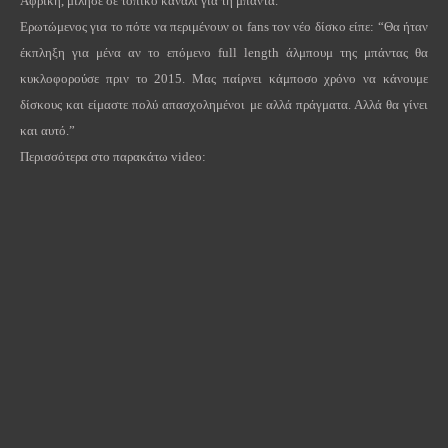
Αφρική, μίλησε σε τοπικό κανάλι για τη μπαντα.
Ερωτώμενος για το πότε να περιμένουν οι
fans
τον νέο δίσκο είπε: “Θα ήταν
έκπληξη για μένα αν το επόμενο
full
length
άλμπουμ της μπάντας θα
κυκλοφορούσε πριν το 2015. Μας παίρνει κάμποσο χρόνο να κάνουμε
δίσκους και είμαστε πολύ απασχολημένοι με αλλά πράγματα. Αλλά θα γίνει
και αυτό.”
Περισσότερα στο παρακάτω
video
: