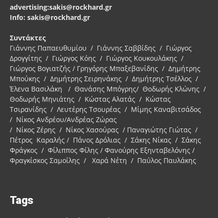
advertising:sakis@rockhard.gr
Info: sakis@rockhard.gr
Συντάκτες
Γιάννης Παπαευθυμίου / Γιάννης Σαββίδης / Γιώργος
Δρογγίτης / Γιώργος Κόης / Γιώργος Κουκουλάκης /
Γιώργος Βογιατζής / Γρηγόρης Μπαξεβανίδης / Δημήτρης
Μπούκης / Δημήτρης Σειρηνάκης / Δημήτρης Τσέλλος /
Έλενα Βασιλάκη / Θανάσης Μπόγρης/ Θοδωρής Κλώνης /
Θοδωρής Μηνιάτης / Κώστας Αλατάς / Κώστας
Τσιρανίδης / Λευτέρης Τσουρέας / Μίμης Καναβιτσάδος
/ Νίκος Ανδρέου/Ανδρέας Ζώρας
/ Νίκος Ζέρης / Νίκος Χασούρας / Παναγιώτης Γιώτας /
Πέτρος Καραλής / Πάνος Δρόλιας / Σάκης Νίκας / Σάκης
Φράγκος / Φίλιππος Φίλης / Φανούρης Εξηνταβελόνης /
Φραγκίσκος Σαμοΐλης / Χαρά Νέτη / Παύλος Παυλάκης
Tags