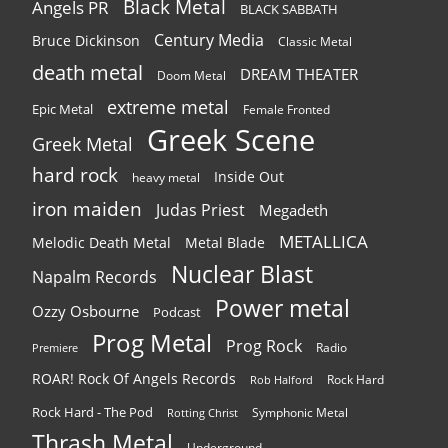
Black Metal
Angels PR
BLACK SABBATH
Century Media
Bruce Dickinson
Classic Metal
death metal
DREAM THEATER
Doom Metal
extreme metal
Epic Metal
Female Fronted
Greek Scene
Greek Metal
hard rock
Inside Out
heavy metal
iron maiden
Judas Priest
Megadeth
METALLICA
Melodic Death Metal
Metal Blade
Nuclear Blast
Napalm Records
Power metal
Ozzy Osbourne
Podcast
Prog Metal
Prog Rock
Radio
Premiere
ROAR! Rock Of Angels Records
Rock Hard
Rob Halford
Rock Hard - The Pod
Symphonic Metal
Rotting Christ
Thrash Metal
Underground