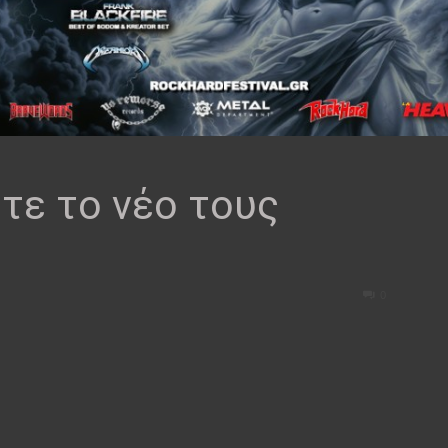
τε το νέο τους
0