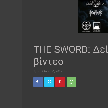
THE SWORD: Δεί
βίντεο
By
-
October 25, 2015