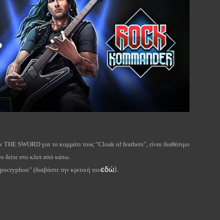
ων
THE
SWORD
για το κομμάτι τους “
Cloak
of
feathers
”, είναι διαθέσιμο
το δείτε στο κλιπ από κάτω.
εδώ
).
pocryphon
” (διαβάστε την κριτική του