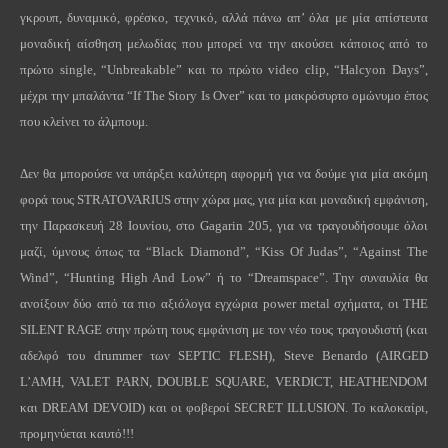
γκρουπ, δυναμικό, φρέσκο, τεχνικό, αλλά πάνω απ’ όλα με μία απίστευτα
μοναδική αίσθηση μελωδίας που μπορεί να την ακούσει κάποιος από το
πρώτο single, “Unbreakable” και το πρώτο video clip, “Halcyon Days”,
μέχρι την μπαλάντα “If The Story Is Over” και το μακρόσυρτο ομώνυμο έπος
που κλείνει το άλμπουμ.
Δεν θα μπορούσε να υπάρξει καλύτερη αφορμή για να δούμε για μία ακόμη
φορά τους STRATOVARIUS στην χώρα μας, για μία και μοναδική εμφάνιση,
την Παρασκευή 28 Ιουνίου, στο Gagarin 205, για να τραγουδήσουμε όλοι
μαζί, ύμνους όπως τα “Black Diamond”, “Kiss Of Judas”, “Against The
Wind”, “Hunting High And Low” ή το “Dreamspace”. Την συναυλία θα
ανοίξουν δύο από τα πιο αξιόλογα εγχώρια power metal σχήματα, οι THE
SILENT RAGE στην πρώτη τους εμφάνιση με τον νέο τους τραγουδιστή (και
αδελφό του drummer των SEPTIC FLESH), Steve Benardo (AIRGED
L’AMH, VALET PARN, DOUBLE SQUARE, VERDICT, HEATHENDOM
και DREAM DEVOID) και οι φοβεροί SECRET ILLUSION. Το καλοκαίρι,
προμηνύεται καυτό!!!