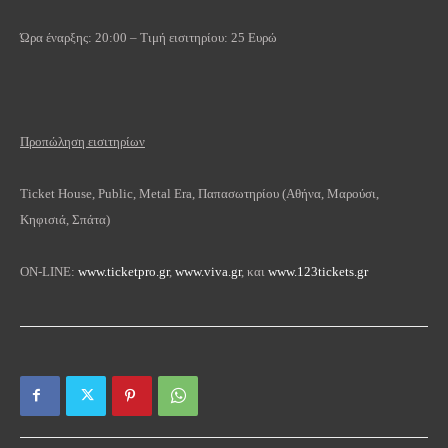
Ώρα έναρξης: 20:00 – Τιμή εισιτηρίου: 25 Ευρώ
Προπώληση εισιτηρίων
Ticket House, Public, Metal Era, Παπασωτηρίου (Αθήνα, Μαρούσι,
Κηφισιά, Σπάτα)
OΝ-LINE:
www.ticketpro.gr
,
www.viva.gr
, και
www.123tickets.gr