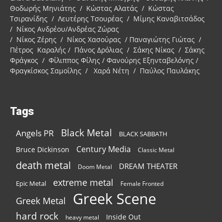
Θοδωρής Μηνιάτης / Κώστας Αλατάς / Κώστας
Τσιρανίδης / Λευτέρης Τσουρέας / Μίμης Καναβιτσάδος
/ Νίκος Ανδρέου/Ανδρέας Ζώρας
/ Νίκος Ζέρης / Νίκος Χασούρας / Παναγιώτης Γιώτας /
Πέτρος Καραλής / Πάνος Δρόλιας / Σάκης Νίκας / Σάκης
Φράγκος / Φίλιππος Φίλης / Φανούρης Εξηνταβελόνης /
Φραγκίσκος Σαμοΐλης / Χαρά Νέτη / Παύλος Παυλάκης
Tags
Black Metal
Angels PR
BLACK SABBATH
Century Media
Bruce Dickinson
Classic Metal
death metal
DREAM THEATER
Doom Metal
extreme metal
Epic Metal
Female Fronted
Greek Scene
Greek Metal
hard rock
Inside Out
heavy metal