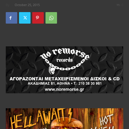
By
-
October 25, 2015
0