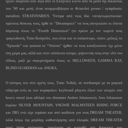
έχουν λατρευτεί όσο λίγα από το Ελληνικό κοινό από τα μέσα της δεκαετίας
του ’90 και μετά, είναι αναμφισβήτητα οι Φιλανδοί power / symphonic
metallers STRATOVARIUS. Ύστερα από τους δύο «αναγνωριστικούς»
πρώτους δίσκους τους, ήρθε το “Dreamspace” να τους απογειώσει κι έπειτα
άλμπουμ όπως το “Fourth Dimension” (το πρώτο με τον τωρινό τους
τραγουδιστή, Timo Kotipelto, που είναι και το παλαιότερο, πλέον, μέλος), το
“Episode” και φυσικά το “Visions” ήρθαν να τους καταξιώσουν όχι μόνο
στη χώρα μας, αλλά και στον υπόλοιπο κόσμο, φέρνοντάς τους στην ελίτ του
είδους, μαζί με συγκροτήματα όπως οι HELLOWEEN, GAMMA RAY,
BLIND GUARDIAN και ANGRA.
Ο οίστρος του τότε ηγέτη τους, Timo Tolkki, σε συνδυασμό με τα μαγικά
πλήκτρα ενός εκ των κορυφαίων keyboard players όλων των εποχών στο
heavy metal (και αδελφό του drummer Anders Johansson), Jens Johansson
(πρώην SILVER MOUNTAIN, YNGWIE MALMSTEEN RISING FORCE
και DIO, ενώ είχε περάσει και από audition για τους DREAM THEATER,
αλλά λόγω της μεγάλης καθυστέρησης από πλευράς DREAM THEATER
στην λήψη απόφασης, προτίμησε να ενταχθεί στο δυναμικό των