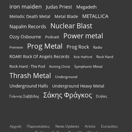
iron maiden
Judas Priest
Megadeth
METALLICA
Melodic Death Metal
Metal Blade
Nuclear Blast
Napalm Records
Power metal
Ozzy Osbourne
Podcast
Prog Metal
Prog Rock
Radio
Premiere
ROAR! Rock Of Angels Records
Rock Hard
Rob Halford
Rock Hard - The Pod
Symphonic Metal
Rotting Christ
Thrash Metal
Underground
Underground Halls
Underground Heavy Metal
Σάκης Φράγκος
Γιάννης Σαββίδης
Στήλες
Αρχική
Παρουσιάσεις
News Updates
Artists
Συναυλίες