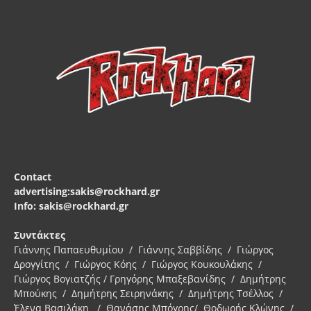
Contact
advertising:sakis@rockhard.gr
Info: sakis@rockhard.gr
Συντάκτες
Γιάννης Παπαευθυμίου / Γιάννης Σαββίδης / Γιώργος
Δρογγίτης / Γιώργος Κόης / Γιώργος Κουκουλάκης /
Γιώργος Βογιατζής / Γρηγόρης Μπαξεβανίδης / Δημήτρης
Μπούκης / Δημήτρης Σειρηνάκης / Δημήτρης Τσέλλος /
Έλενα Βασιλάκη / Θανάσης Μπόγρης/ Θοδωρής Κλώνης /