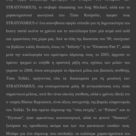
STRATOVARIUS), το στιβαρό drumming του Jorg Michael, αλλά και τα
χαρακτηριστικά φωνητικά του Timo Kotipelto, έφεραν τους
STRATOVARIUS σ’ ένα ασυνήθιστα υψηλό επίπεδο για τη δημοτικότητα του
heavy metal εκείνα τα χρόνια και το αποτέλεσμα ήταν μία σειρά από sold
out εμφανίσεις στη χώρα μας. Από τα τέλη της δεκαετίας του ’90, συνέχισαν
να βγάζουν καλές δουλειές, όπως το “Infinity” ή το “Elements Part I”, αλλά
μετά την κυκλοφορία του ομώνυμου άλμπουμ τους, το 2005, άρχισαν οι
πρώτοι τριγμοί κι επήλθε η οριστική ρήξη στις σχέσεις των μελών του
γκρουπ το 2008, όπου αποχώρησε το ιδρυτικό μέλος και βασικός συνθέτης,
Timo Tolkki, αφήνοντας όλα τα δικαιώματα για τη μουσική των
STRATOVARIUS, στα εναπομείναντα μέλη. Η αντικατάσταση ενός τόσο
σημαντικού μέλους, ποτέ δεν είναι εύκολη υπόθεση, αλλά ο χρόνος έδειξε ότι
ο νεαρός Matias Kupiainen, είναι άξιος συνεχιστής της βαριάς κληρονομιάς
του Tolkki. Τα δύο πρώτα άλμπουμ της “νέας εποχής”, το “Polaris” και το
“Elysium”, ήταν αρκούντως ικανοποιητικά, αλλά το φετινό “Nemesis”,
ξεπέρασε τις προσδοκίες ακόμα και των πιο φανατικών οπαδών τους.
Μιλάμε για ένα άλμπουμ που συνδυάζει τα καλύτερα χαρακτηριστικά του