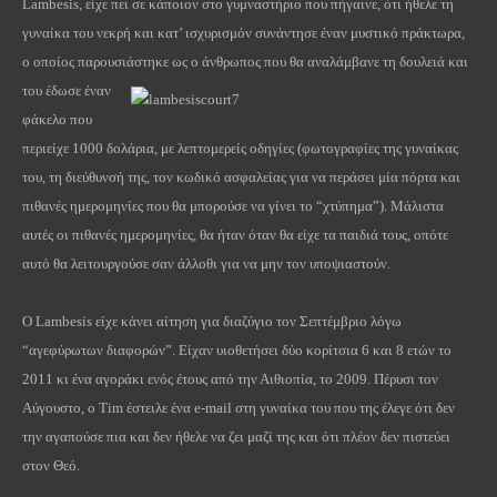
Lambesis, είχε πει σε κάποιον στο γυμναστήριο που πήγαινε, ότι ήθελε τη
γυναίκα του νεκρή και κατ’ ισχυρισμόν συνάντησε έναν μυστικό πράκτωρα,
ο οποίος παρουσιάστηκε ως ο άνθρωπος που θα αναλάμβανε τη δουλειά
και
του έδωσε έναν
φάκελο που
περιείχε 1000 δολάρια, με λεπτομερείς οδηγίες (φωτογραφίες της γυναίκας
του, τη διεύθυνσή της, τον κωδικό ασφαλείας για να περάσει μία πόρτα και
πιθανές ημερομηνίες που θα μπορούσε να γίνει το “χτύπημα”). Μάλιστα
αυτές οι πιθανές ημερομηνίες, θα ήταν όταν θα είχε τα παιδιά τους, οπότε
αυτό θα λειτουργούσε σαν άλλοθι για να μην τον υποψιαστούν.
Ο Lambesis είχε κάνει αίτηση για διαζύγιο τον Σεπτέμβριο λόγω
“αγεφύρωτων διαφορών”. Είχαν υιοθετήσει δύο κορίτσια 6 και 8 ετών το
2011 κι ένα αγοράκι ενός έτους από την Αιθιοπία, το 2009. Πέρυσι τον
Αύγουστο, ο Tim έστειλε ένα e-mail στη γυναίκα του που της έλεγε ότι δεν
την αγαπούσε πια και δεν ήθελε να ζει μαζί της και ότι πλέον δεν πιστεύει
στον Θεό.