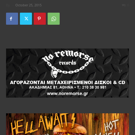
By
-
October 25, 2015
0