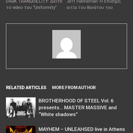
DARK TRANQUILLITY: Δείτε
Jeff Hanneman: Η επίσημη
το video του “Uniformity”
αιτία του θανάτου του
RELATED ARTICLES
MORE FROM AUTHOR
BROTHERHOOD OF STEEL Vol. 6
presents… MASTER MASSIVE and
“White shadows”
MAYHEM – UNLEAHSED live in Athens