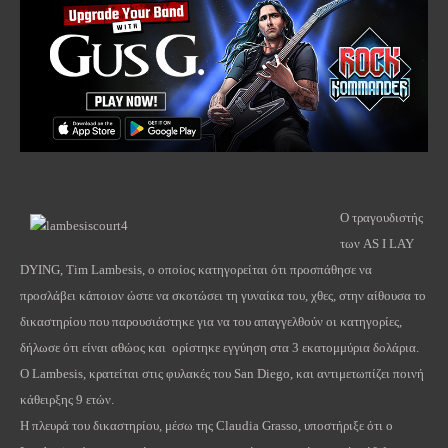
Ο τραγουδιστής
των AS I LAY
DYING, Tim Lambesis, ο οποίος κατηγορείται ότι προσπάθησε να
προσλάβει κάποιον ώστε να σκοτώσει τη γυναίκα του, χθες, στην αίθουσα το
δικαστηρίου που παρουσιάστηκε για να του απαγγελθούν οι κατηγορίες,
δήλωσε ότι είναι αθώος και ορίστηκε εγγύηση στα 3 εκατομμύρια δολάρια.
Ο Lambesis, κρατείται στις φυλακές του San Diego, και αντιμετωπίζει ποινή
κάθειρξης 9 ετών.
Η πλευρά του δικαστηρίου, μέσω της Claudia Grasso, υποστήριξε ότι ο