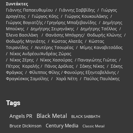
Συντάκτες
Γιάννης Παπαευθυμίου / Γιάννης Σαββίδης / Γιώργος
Δρογγίτης / Γιώργος Κόης / Γιώργος Κουκουλάκης /
Γιώργος Βογιατζής / Γρηγόρης Μπαξεβανίδης / Δημήτρης
Μπούκης / Δημήτρης Σειρηνάκης / Δημήτρης Τσέλλος /
Έλενα Βασιλάκη / Θανάσης Μπόγρης/ Θοδωρής Κλώνης /
Θοδωρής Μηνιάτης / Κώστας Αλατάς / Κώστας
Τσιρανίδης / Λευτέρης Τσουρέας / Μίμης Καναβιτσάδος
/ Νίκος Ανδρέου/Ανδρέας Ζώρας
/ Νίκος Ζέρης / Νίκος Χασούρας / Παναγιώτης Γιώτας /
Πέτρος Καραλής / Πάνος Δρόλιας / Σάκης Νίκας / Σάκης
Φράγκος / Φίλιππος Φίλης / Φανούρης Εξηνταβελόνης /
Φραγκίσκος Σαμοΐλης / Χαρά Νέτη / Παύλος Παυλάκης
Tags
Black Metal
Angels PR
BLACK SABBATH
Century Media
Bruce Dickinson
Classic Metal