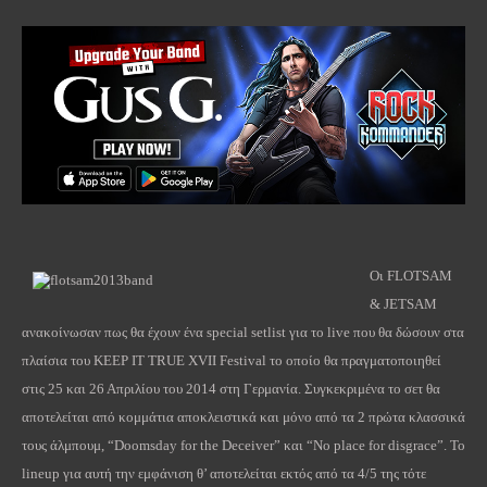
Οι
FLOTSAM
&
JETSAM
ανακοίνωσαν πως θα έχουν ένα special
setlist
για το
live
που θα δώσουν στα
πλαίσια του
KEEP
IT
TRUE
XVII
Festival
το οποίο θα πραγματοποιηθεί
στις 25 και 26 Απριλίου του 2014 στη Γερμανία. Συγκεκριμένα το σετ θα
αποτελείται από κομμάτια αποκλειστικά και μόνο από τα 2 πρώτα κλασσικά
τους άλμπουμ, “
Doomsday
for
the
Deceiver
” και “
No
place
for
disgrace
”.
To
lineup
για αυτή την εμφάνιση θ’ αποτελείται εκτός από τα 4/5 της τότε