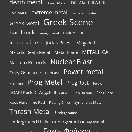
death metal
DREAM THEATER
Doom Metal
extreme metal
Epic Metal
Female Fronted
Greek Scene
Greek Metal
hard rock
Inside Out
heavy metal
iron maiden
Judas Priest
Megadeth
METALLICA
Melodic Death Metal
Metal Blade
Nuclear Blast
Napalm Records
Power metal
Ozzy Osbourne
Podcast
Prog Metal
Prog Rock
Radio
Premiere
ROAR! Rock Of Angels Records
Rock Hard
Rob Halford
Rock Hard - The Pod
Symphonic Metal
Rotting Christ
Thrash Metal
Underground
Underground Halls
Underground Heavy Metal
Σάκης Φράγκος