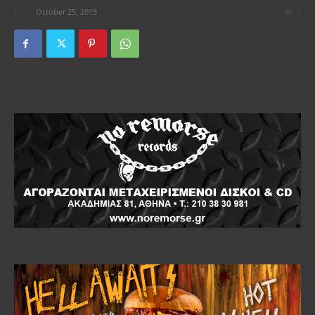
By
-
October 25, 2015
0