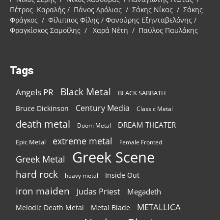
Πέτρος Καραλής / Πάνος Δρόλιας / Σάκης Νίκας / Σάκης
Φράγκος / Φίλιππος Φίλης / Φανούρης Εξηνταβελόνης /
Φραγκίσκος Σαμοΐλης / Χαρά Νέτη / Παύλος Παυλάκης
Tags
Black Metal
Angels PR
BLACK SABBATH
Century Media
Bruce Dickinson
Classic Metal
death metal
DREAM THEATER
Doom Metal
extreme metal
Epic Metal
Female Fronted
Greek Scene
Greek Metal
hard rock
Inside Out
heavy metal
iron maiden
Judas Priest
Megadeth
METALLICA
Melodic Death Metal
Metal Blade