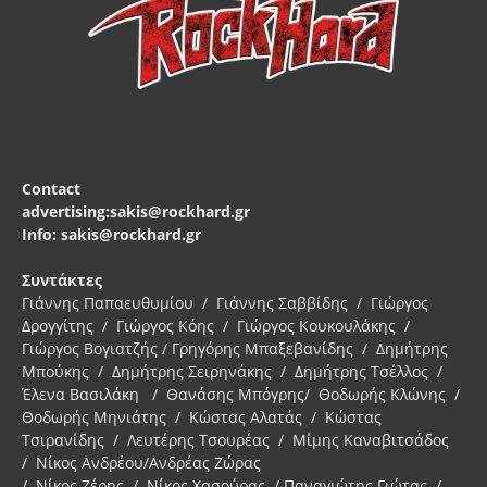
Contact
advertising:sakis@rockhard.gr
Info: sakis@rockhard.gr
Συντάκτες
Γιάννης Παπαευθυμίου / Γιάννης Σαββίδης / Γιώργος
Δρογγίτης / Γιώργος Κόης / Γιώργος Κουκουλάκης /
Γιώργος Βογιατζής / Γρηγόρης Μπαξεβανίδης / Δημήτρης
Μπούκης / Δημήτρης Σειρηνάκης / Δημήτρης Τσέλλος /
Έλενα Βασιλάκη / Θανάσης Μπόγρης/ Θοδωρής Κλώνης /
Θοδωρής Μηνιάτης / Κώστας Αλατάς / Κώστας
Τσιρανίδης / Λευτέρης Τσουρέας / Μίμης Καναβιτσάδος
/ Νίκος Ανδρέου/Ανδρέας Ζώρας
/ Νίκος Ζέρης / Νίκος Χασούρας / Παναγιώτης Γιώτας /