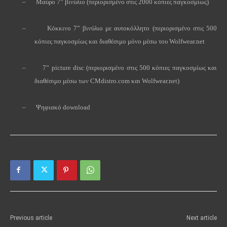
–
Μαύρο 7” βινύλιο (περιορισμένο στις 2000 κόπιες παγκοσμίως)
–
Κόκκινο 7” βινύλιο με αυτοκόλλητο (περιορισμένο στις 500
κόπιες παγκοσμίως και διαθέσιμο μόνο μέσω του
Wolfwear
.
net
–
7”
picture
disc
(περιορισμένο στις 500 κόπιες παγκοσμίως και
διαθέσιμο μέσω των
CMdistro
.
com
και
Wolfwear
.
net
)
–
Ψηφιακό
download
Previous article
Next article