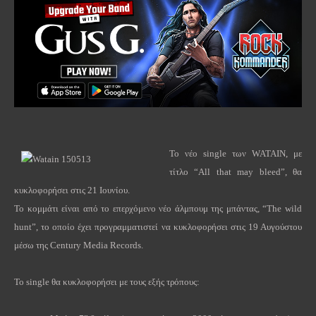
Το νέο
single
των
WATAIN
, με
τίτλο “
All
that
may
bleed
”, θα
κυκλοφορήσει στις 21 Ιουνίου.
Το κομμάτι είναι από το επερχόμενο νέο άλμπουμ της μπάντας, “
The
wild
hunt
”, το οποίο έχει προγραμματιστεί να κυκλοφορήσει στις 19 Αυγούστου
μέσω της
Century
Media
Records
.
Το
single
θα κυκλοφορήσει με τους εξής τρόπους: