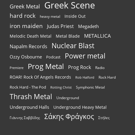
Greek Scene
Greek Metal
hard rock
Inside Out
heavy metal
iron maiden
Judas Priest
Megadeth
METALLICA
Melodic Death Metal
Metal Blade
Nuclear Blast
Napalm Records
Power metal
Ozzy Osbourne
Podcast
Prog Metal
Prog Rock
Radio
Premiere
ROAR! Rock Of Angels Records
Rock Hard
Rob Halford
Rock Hard - The Pod
Symphonic Metal
Rotting Christ
Thrash Metal
Underground
Underground Halls
Underground Heavy Metal
Σάκης Φράγκος
Γιάννης Σαββίδης
Στήλες