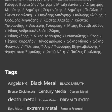
Γιώργος Βογιατζής / Γρηγόρης Μπαξεβανίδης / Δημήτρης
Μπούκης / Δημήτρης Σειρηνάκης / Δημήτρης Τσέλλος /
Έλενα Βασιλάκη / Θανάσης Μπόγρης/ Θοδωρής Κλώνης /
Θοδωρής Μηνιάτης / Κώστας Αλατάς / Κώστας
Τσιρανίδης / Λευτέρης Τσουρέας / Μίμης Καναβιτσάδος
/ Νίκος Ανδρέου/Ανδρέας Ζώρας
/ Νίκος Ζέρης / Νίκος Χασούρας / Παναγιώτης Γιώτας /
Πέτρος Καραλής / Πάνος Δρόλιας / Σάκης Νίκας / Σάκης
Φράγκος / Φίλιππος Φίλης / Φανούρης Εξηνταβελόνης /
Φραγκίσκος Σαμοΐλης / Χαρά Νέτη / Παύλος Παυλάκης
Tags
Black Metal
Angels PR
BLACK SABBATH
Century Media
Bruce Dickinson
Classic Metal
death metal
DREAM THEATER
Doom Metal
extreme metal
Epic Metal
Female Fronted