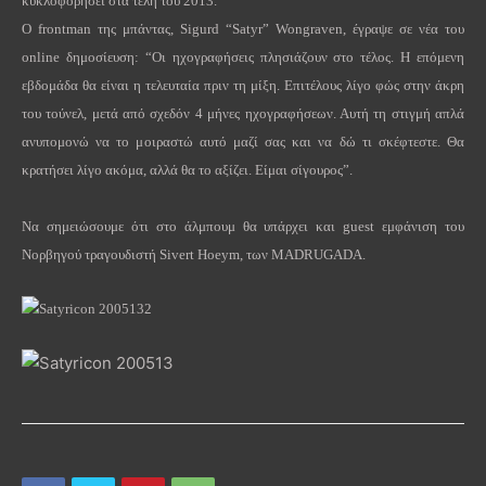
κυκλοφορήσει στα τέλη του 2013.
Ο
frontman
της μπάντας,
Sigurd
“
Satyr
”
Wongraven
, έγραψε σε νέα του
online
δημοσίευση: “Οι ηχογραφήσεις πλησιάζουν στο τέλος. Η επόμενη
εβδομάδα θα είναι η τελευταία πριν τη μίξη. Επιτέλους λίγο φώς στην άκρη
του τούνελ, μετά από σχεδόν 4 μήνες ηχογραφήσεων. Αυτή τη στιγμή απλά
ανυπομονώ να το μοιραστώ αυτό μαζί σας και να δώ τι σκέφτεστε. Θα
κρατήσει λίγο ακόμα, αλλά θα το αξίζει. Είμαι σίγουρος”.
Να σημειώσουμε ότι στο άλμπουμ θα υπάρχει και
guest
εμφάνιση του
Νορβηγού τραγουδιστή
Sivert
Hoeym
, των
MADRUGADA
.