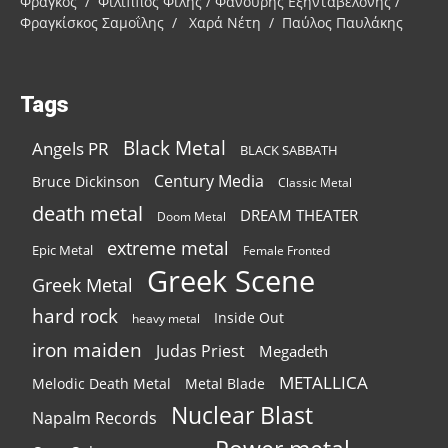
Φράγκος / Φίλιππος Φίλης / Φανούρης Εξηνταβελόνης /
Φραγκίσκος Σαμοΐλης / Χαρά Νέτη / Παύλος Παυλάκης
Tags
Black Metal
Angels PR
BLACK SABBATH
Century Media
Bruce Dickinson
Classic Metal
death metal
DREAM THEATER
Doom Metal
extreme metal
Epic Metal
Female Fronted
Greek Scene
Greek Metal
hard rock
Inside Out
heavy metal
iron maiden
Judas Priest
Megadeth
METALLICA
Melodic Death Metal
Metal Blade
Nuclear Blast
Napalm Records