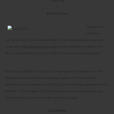
CLUTCH
+
Planet of Zeus
Η λατρεία του
ελληνικού
κοινού για τους
Clutch
και τους
Planet of Zeus
αποδεικνύεται ακόμα μια
φορά: μόλις
250 εισιτήρια έχουν μείνει
για την συναυλία της Αθήνας στο
Vox,
η οποία αναμένεται να γίνει
sold out
εντός των επόμενων ημερών.
Το δυναμικό
double-bill
θα έχουν την ευκαιρία να απολαύσουν και στην
Θεσσαλονίκη οι οπαδοί των δύο συγκροτημάτων. Οι
Planet of Zeus
προστίθενται στην συναυλία του
Principal,
στην οποία θα παρουσιάσουν ένα
full show.
150 εισιτήρια των 20 Ευρώ έχουν μείνει για την εμφάνιση της
Θεσσαλονίκης, ενώ τα επόμενα θα κοστίζουν 25 ευρώ.
ΕΙΣΙΤΗΡΙΑ