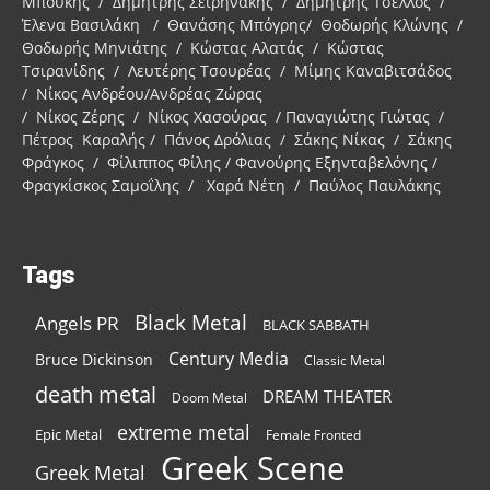
Μπούκης / Δημήτρης Σειρηνάκης / Δημήτρης Τσέλλος /
Έλενα Βασιλάκη / Θανάσης Μπόγρης/ Θοδωρής Κλώνης /
Θοδωρής Μηνιάτης / Κώστας Αλατάς / Κώστας
Τσιρανίδης / Λευτέρης Τσουρέας / Μίμης Καναβιτσάδος
/ Νίκος Ανδρέου/Ανδρέας Ζώρας
/ Νίκος Ζέρης / Νίκος Χασούρας / Παναγιώτης Γιώτας /
Πέτρος Καραλής / Πάνος Δρόλιας / Σάκης Νίκας / Σάκης
Φράγκος / Φίλιππος Φίλης / Φανούρης Εξηνταβελόνης /
Φραγκίσκος Σαμοΐλης / Χαρά Νέτη / Παύλος Παυλάκης
Tags
Black Metal
Angels PR
BLACK SABBATH
Century Media
Bruce Dickinson
Classic Metal
death metal
DREAM THEATER
Doom Metal
extreme metal
Epic Metal
Female Fronted
Greek Scene
Greek Metal