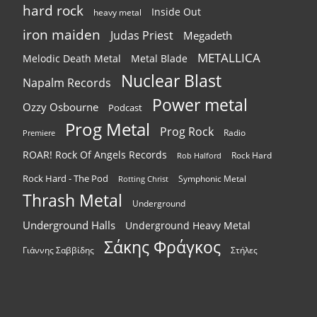
hard rock
Inside Out
heavy metal
iron maiden
Judas Priest
Megadeth
METALLICA
Melodic Death Metal
Metal Blade
Nuclear Blast
Napalm Records
Power metal
Ozzy Osbourne
Podcast
Prog Metal
Prog Rock
Radio
Premiere
ROAR! Rock Of Angels Records
Rock Hard
Rob Halford
Rock Hard - The Pod
Symphonic Metal
Rotting Christ
Thrash Metal
Underground
Underground Halls
Underground Heavy Metal
Σάκης Φράγκος
Γιάννης Σαββίδης
Στήλες