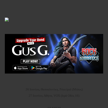
26 Ιουνίου, Θεσσαλονίκη, Principal (Μύλος)
27 Ιουνίου, Αθήνα, VOX (Ιερά Οδός 16)