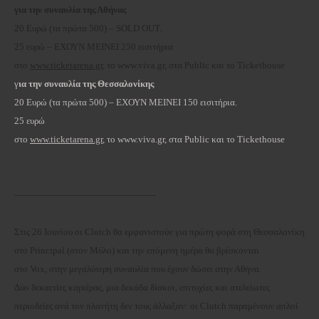
για την συναυλία της Αθήνας
20 Ευρώ (τα πρώτα 500)
–
SOLD OUT.
25 ευρώ – ΕΧΟΥΝ ΜΕΙΝΕΙ 250 εισιτήρια
στο
www.ticketarena.gr
,
το
www.viva.gr,
στα Public και
το
Tickethouse
γ
ια την συναυλία της Θεσσαλονίκης
20 Ευρώ (τα πρώτα 500) –
ΕΧΟΥΝ ΜΕΙΝΕΙ 150 εισιτήρια.
25 ευρώ
στο
www.ticketarena.gr
, το
www.viva.gr,
στα Public και
το
Tickethouse
———————————————-
Στις 26 Ιουνίου οι Clutch θα εμφανιστούν για πρώτη φορά στη Θεσσαλονίκη
στο Principal (στον Μύλο) και την επόμενη ημέρα θα βρίσκονται
στο Vox, στην μεγαλύτερη συναυλία που έχουν δώσει στην Αθήνα.
Δύο δεκαετίες καριέρας, μια δεκάδα δίσκοι, επιτυχίες και ατελείωτες
περιοδείες ανά τον πλανήτη δεν τους άλλαξαν: οι Clutch παραμένουν απλοί