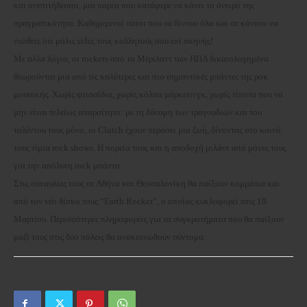
και ανεπιτήδευτοι, μια παρέα που κατάφερε να κάνει το όνειρό της
πραγματικότητα. Καθημερινοί τύποι που τα δίνουν όλα και σε κάνουν να
νιώθεις ότι μόλις είδες τους κολλητούς σου επί σκηνής!
Με άλλα λόγια, οι rockers από το Μέριλαντ των ΗΠΑ δικαιολογημένα
θεωρούνται μια από τις καλύτερες και πιο σημαντικές μπάντες της ροκ
μουσικής. Χωρίς φτιασίδια, χωρίς κόλπα μάρκετινγκ, χωρίς τίποτα που να
μην είναι τελείως απαραίτητο: με τη δύναμη των τραγουδιών και του
ταλέντου τους μόνο, οι Clutch έχουν περάσει μια ζωή, δίνοντας στο κοινό
τους τίμια rock shows. Η πορεία τους και η αποδοχή μιλάνε από μόνες τους
για την απόλυτη rock μπάντα.
Στις συναυλίες τους σε Αθήνα και Θεσσαλονίκη θα παίξουν κομμάτια και
από τον νέο δίσκο τους “Earth Rocker”, ο οποίος κυκλοφορεί στις 19
Μαρτίου. Περισσότερες πληροφορίες για τα συγκροτήματα που θα παίξουν
μαζί τους στις δύο πόλεις θα ανακοινωθούν σύντομα.