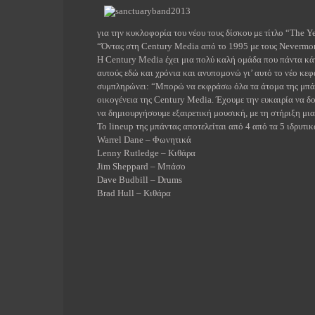
για την κυκλοφορία του νέου τους δίσκου με τίτλο “
The
Ye
“Όντας στη
Century
Media
από το 1995 με τους
Nevermo
Η
Century
Media
έχει μια πολύ καλή ομάδα που πάντα κάν
αυτούς εδώ και χρόνια και ανυπομονώ γι’ αυτό το νέο κεφ
συμπληρώνει: “Μπορώ να εκφράσω όλα τα άτομα της μπάντ
οικογένεια της
Century
Media
. Έχουμε την ευκαιρία να 
να δημιουργήσουμε εξαιρετική μουσική, με τη στήριξη μι
Το
lineup
της μπάντας αποτελείται από 4 από τα 5 ιδρυτικ
Warrel Dane –
Φωνητικά
Lenny Rutledge –
Κιθάρα
Jim Sheppard –
Μπάσο
Dave Budbill – Drums
Brad Hull –
Κιθάρα