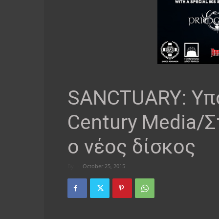
SANCTUARY: Υπ
Century Media/Σ
ο νέος δίσκος
By
-
October 25, 2015