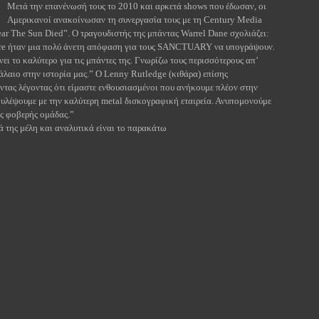
Μετά την επανένωσή τους το 2010 και αρκετά
shows
που έδωσαν, οι
Αμερικανοί ανακοίνωσαν τη συνεργασία τους με τη
Century
Media
ar
The
Sun
Died
”. Ο τραγουδιστής της μπάντας
Warrel
Dane
σχολιάζει:
re
ήταν μια πολύ άνετη απόφαση για τους
SANCTUARY
να υπογράψουν.
ει το καλύτερο για τις μπάντες της. Γνωρίζω τους περισσότερους απ’
άλαιο στην ιστορία μας.”
O
Lenny
Rutledge
(κιθάρα) επίσης
ας λέγοντας ότι είμαστε ενθουσιασμένοι που ανήκουμε πλέον στην
δουλέψουμε με την καλύτερη
metal
δισκογραφική εταιρεία. Ανυπομονούμε
ας φοβερής ομάδας.”
ά της μέλη και αναλυτικά είναι το παρακάτω