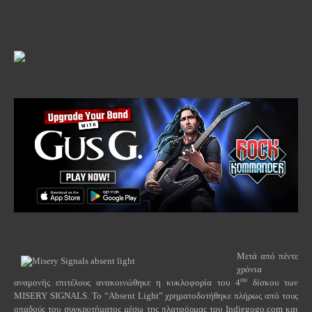
Μετά από πέντε
χρόνια
ου
αναμονής επιτέλους ανακοινώθηκε η κυκλοφορία του 4
δίσκου των
MISERY SIGNALS. Το “
Absent
Light
” χρηματοδοτήθηκε πλήρως από τους
οπαδούς του συγκροτήματος μέσω της πλατφόρμας του
Indiegogo
.
com
και