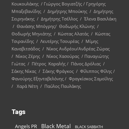
Κουκουλάκης / Γιώργος Βογιατζής / Γρηγόρης
Μπαξεβανίδης / Δημήτρης Μπούκης / Δημήτρης
Σειρηνάκης / Δημήτρης Τσέλλος / Έλενα Βασιλάκη
/ Θανάσης Μπόγρης/ Θοδωρής Κλώνης /
Θοδωρής Μηνιάτης / Κώστας Αλατάς / Κώστας
Τσιρανίδης / Λευτέρης Τσουρέας / Μίμης
Καναβιτσάδος / Νίκος Ανδρέου/Ανδρέας Ζώρας
/ Νίκος Ζέρης / Νίκος Χασούρας / Παναγιώτης
Γιώτας / Πέτρος Καραλής / Πάνος Δρόλιας /
Σάκης Νίκας / Σάκης Φράγκος / Φίλιππος Φίλης /
Φανούρης Εξηνταβελόνης / Φραγκίσκος Σαμοΐλης
/ Χαρά Νέτη / Παύλος Παυλάκης
Tags
Black Metal
Angels PR
BLACK SABBATH