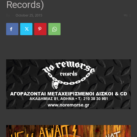
Records)
By
-
October 25, 2015
0