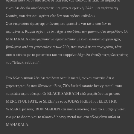
σχόλια ποικίλουν από πολύ θετικά έως και πολύ αρνητικά. Το παράξενο
είναι ότι δεν θα ακούσεις ποτέ μια μέτρια κριτική. Άλλη μια περίπτωση
λοιπόν, που είτε σου αρέσει είτε δεν σου αρέσει καθόλου.
Στο ντεμπούτο όμως της μπάντας, ετοιμαστείτε για κάτι που δεν το
περιμένατε. Καμιά σχέση με ότι είχατε συνδέσει την μπάντα στο παρελθόν. Οι
MAHAKALA
καταφέρνουν να εμφανιστούν με έναν ολοκαίνουργιο ήχο,
βγαλμένο από τα γεννοφάσκια των 70’
s
, που γυρνά πίσω τον χρόνο, τότε
που ο κύριος με το μουστάκι και τα κομμένα δάχτυλα έπαιξε τις πρώτες νότες
του “
Black
Sabbath
”.
Στο δελτίο τύπου λέει ότι παίζουν
occult
metal
, αν και πιστεύω ότι ο
χαρακτηρισμός που δίνουν οι ίδιοι, 70’
s
fueled
satanic
heavy
metal
, τους
ταιριάζει περισσότερο. Οι
BLACK
SABBATH
εδώ μπερδεύονται με τους
MERCYFUL
FATE
, οι
SLEEP
με τους
JUDAS
PRIEST
, οι
ELECTRIC
WIZARD
με τους
IRON
MAIDEN
και πάει λέγοντας. Εδώ το
sludge
γίνεται
ένα με το
doom
και το κλασικό
heavy
metal
και στο τέλος είναι απλά οι
MAHAKALA
.