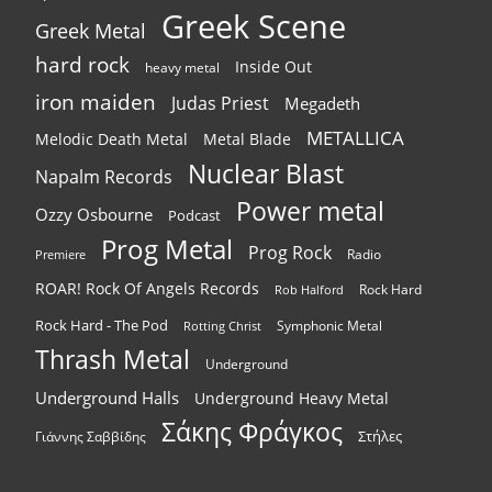
Greek Scene
Greek Metal
hard rock
Inside Out
heavy metal
iron maiden
Judas Priest
Megadeth
METALLICA
Melodic Death Metal
Metal Blade
Nuclear Blast
Napalm Records
Power metal
Ozzy Osbourne
Podcast
Prog Metal
Prog Rock
Radio
Premiere
ROAR! Rock Of Angels Records
Rock Hard
Rob Halford
Rock Hard - The Pod
Symphonic Metal
Rotting Christ
Thrash Metal
Underground
Underground Halls
Underground Heavy Metal
Σάκης Φράγκος
Στήλες
Γιάννης Σαββίδης