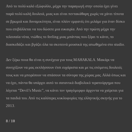
Από το πολύ καλό εξώφυλλο, μέχρι την παραγωγή στην οποία έχει γίνει
παρά πολύ καλή δουλειά, μιας και είναι πεντακάθαρη χωρίς να χάνει τίποτα
σε βρωμιά και δυναμικότητα, είναι πλέον εμφανές ότι μιλάμε για έναν δίσκο
που επιβάλλεται να του δώσετε μια ευκαιρία. Από την πρώτη μέχρι την
τελευταία νότα, νιώθεις το
feeling
μιας μπάντας που ξέρει τι κάνει, το
διασκεδάζει και βγάζει όλα τα σκοτεινά μουσικά της απωθημένα στο
studio
.
Δεν ξέρω ποια θα είναι η συνέχεια για τους
MAHAKALA
. Μακάρι να
συνεχίζουν να μας εκπλήσσουν έτσι ευχάριστα και με τις επόμενες δουλειές
τους και να μπορέσουν να σπάσουν τα σύνορα της χώρας μας. Αλλά όπως και
να έχει, πάντα θα υπάρχει αυτό το σατανικά διαβολικό τερατούργημα που
λέγεται “
Devil
’
s
Music
”
, να κάνει τον τραγόμορφο άρχοντα να χαίρεται για
τα παιδιά του. Από τις καλύτερες κυκλοφορίες της ελληνικής σκηνής για το
2013.
8 / 10