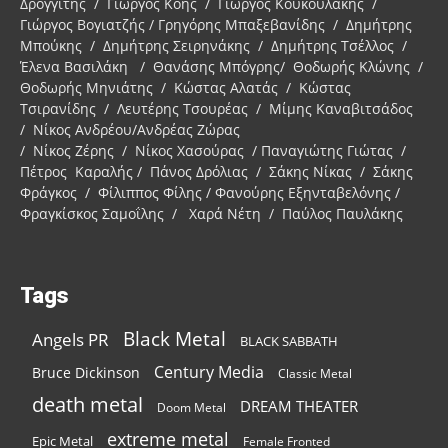
Δρογγίτης / Γιώργος Κόης / Γιώργος Κουκουλάκης /
Γιώργος Βογιατζής / Γρηγόρης Μπαξεβανίδης / Δημήτρης
Μπούκης / Δημήτρης Σειρηνάκης / Δημήτρης Τσέλλος /
Έλενα Βασιλάκη / Θανάσης Μπόγρης/ Θοδωρής Κλώνης /
Θοδωρής Μηνιάτης / Κώστας Αλατάς / Κώστας
Τσιρανίδης / Λευτέρης Τσουρέας / Μίμης Καναβιτσάδος
/ Νίκος Ανδρέου/Ανδρέας Ζώρας
/ Νίκος Ζέρης / Νίκος Χασούρας / Παναγιώτης Γιώτας /
Πέτρος Καραλής / Πάνος Δρόλιας / Σάκης Νίκας / Σάκης
Φράγκος / Φίλιππος Φίλης / Φανούρης Εξηνταβελόνης /
Φραγκίσκος Σαμοΐλης / Χαρά Νέτη / Παύλος Παυλάκης
Tags
Black Metal
Angels PR
BLACK SABBATH
Century Media
Bruce Dickinson
Classic Metal
death metal
DREAM THEATER
Doom Metal
extreme metal
Epic Metal
Female Fronted