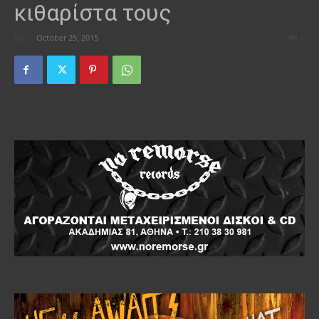
κιθαρίστα τους
By
-
October 25, 2015
0