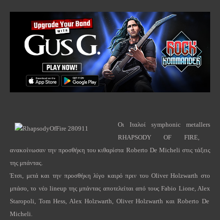
Οι Ιταλοί
symphonic
metallers
RHAPSODY
OF
FIRE
,
ανακοίνωσαν την προσθήκη του κιθαρίστα
Roberto
De
Micheli
στις τάξεις
της μπάντας.
Έτσι, μετά και την προσθήκη λίγο καιρό πριν του
Oliver
Holzwarth
στο
μπάσο, το νέο
lineup
της μπάντας αποτελείται από τους
Fabio
Lione
,
Alex
Staropoli
,
Tom
Hess
,
Alex
Holzwarth
,
Oliver
Holzwarth
και
Roberto
De
Micheli
.