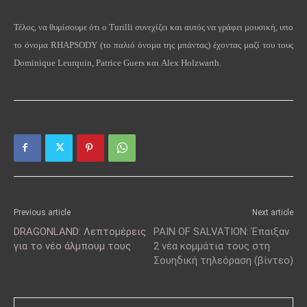
Τέλος, να θυμίσουμε ότι ο
Turilli
συνεχίζει και αυτός να γράφει μουσική, υπο
το όνομα
RHAPSODY
(το παλιό όνομα της μπάντας) έχοντας μαζί του τους
Dominique
Leurquin
,
Patrice
Guers
και
Alex
Holzwarth
.
Previous article
Next article
DRAGONLAND: Λεπτομέρεις
PAIN OF SALVATION: Έπαιξαν
για το νέο άλμπουμ τους
2 νέα κομμάτια τους στη
Σουηδική τηλεόραση (βίντεο)