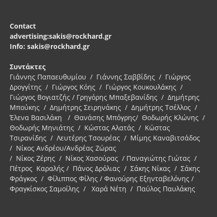
Contact
advertising:sakis@rockhard.gr
Info: sakis@rockhard.gr
Συντάκτες
Γιάννης Παπαευθυμίου / Γιάννης Σαββίδης / Γιώργος
Δρογγίτης / Γιώργος Κόης / Γιώργος Κουκουλάκης /
Γιώργος Βογιατζής / Γρηγόρης Μπαξεβανίδης / Δημήτρης
Μπούκης / Δημήτρης Σειρηνάκης / Δημήτρης Τσέλλος /
Έλενα Βασιλάκη / Θανάσης Μπόγρης/ Θοδωρής Κλώνης /
Θοδωρής Μηνιάτης / Κώστας Αλατάς / Κώστας
Τσιρανίδης / Λευτέρης Τσουρέας / Μίμης Καναβιτσάδος
/ Νίκος Ανδρέου/Ανδρέας Ζώρας
/ Νίκος Ζέρης / Νίκος Χασούρας / Παναγιώτης Γιώτας /
Πέτρος Καραλής / Πάνος Δρόλιας / Σάκης Νίκας / Σάκης
Φράγκος / Φίλιππος Φίλης / Φανούρης Εξηνταβελόνης /
Φραγκίσκος Σαμοΐλης / Χαρά Νέτη / Παύλος Παυλάκης