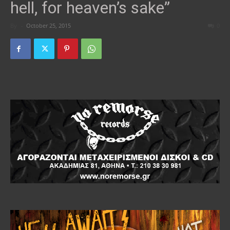
hell, for heaven’s sake”
By
-
October 25, 2015
0