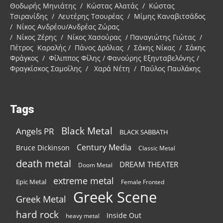
Θοδωρής Μηνιάτης / Κώστας Αλατάς / Κώστας
Τσιρανίδης / Λευτέρης Τσουρέας / Μίμης Καναβιτσάδος
/ Νίκος Ανδρέου/Ανδρέας Ζώρας
/ Νίκος Ζέρης / Νίκος Χασούρας / Παναγιώτης Γιώτας /
Πέτρος Καραλής / Πάνος Δρόλιας / Σάκης Νίκας / Σάκης
Φράγκος / Φίλιππος Φίλης / Φανούρης Εξηνταβελόνης /
Φραγκίσκος Σαμοΐλης / Χαρά Νέτη / Παύλος Παυλάκης
Tags
Black Metal
Angels PR
BLACK SABBATH
Century Media
Bruce Dickinson
Classic Metal
death metal
DREAM THEATER
Doom Metal
extreme metal
Epic Metal
Female Fronted
Greek Scene
Greek Metal
hard rock
Inside Out
heavy metal