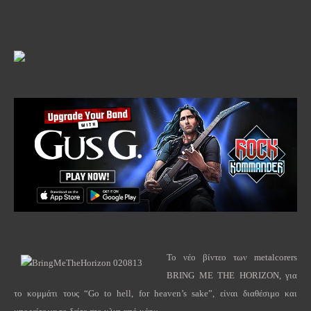
Το νέο βίντεο των
metalcorers
BRING
ME
THE
HORIZON
, για
το κομμάτι τους “
Go
to
hell
,
for
heaven
’
s
sake
”, είναι διαθέσιμο και