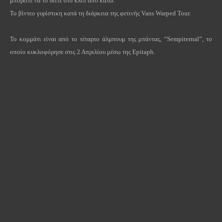
μπορείτε να το δείτε στο κλιπ από κάτω.
Το βίντεο γυρίστικη κατά τη διάρκεια της φετινής
Vans
Warped
Tour
.
Το κομμάτι είναι από το τέταρτο άλμπουμ της μπάντας, “
Sempiternal
”, το
οποίο κυκλοφόρησε στις 2 Απριλίου μέσω της
Epitaph
.