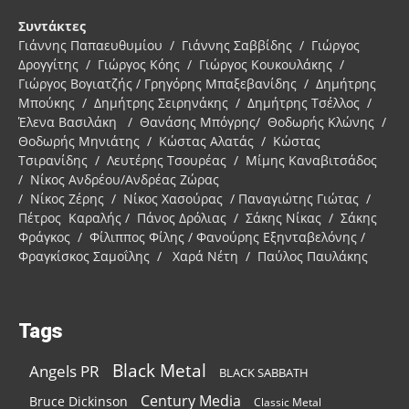
Συντάκτες
Γιάννης Παπαευθυμίου / Γιάννης Σαββίδης / Γιώργος
Δρογγίτης / Γιώργος Κόης / Γιώργος Κουκουλάκης /
Γιώργος Βογιατζής / Γρηγόρης Μπαξεβανίδης / Δημήτρης
Μπούκης / Δημήτρης Σειρηνάκης / Δημήτρης Τσέλλος /
Έλενα Βασιλάκη / Θανάσης Μπόγρης/ Θοδωρής Κλώνης /
Θοδωρής Μηνιάτης / Κώστας Αλατάς / Κώστας
Τσιρανίδης / Λευτέρης Τσουρέας / Μίμης Καναβιτσάδος
/ Νίκος Ανδρέου/Ανδρέας Ζώρας
/ Νίκος Ζέρης / Νίκος Χασούρας / Παναγιώτης Γιώτας /
Πέτρος Καραλής / Πάνος Δρόλιας / Σάκης Νίκας / Σάκης
Φράγκος / Φίλιππος Φίλης / Φανούρης Εξηνταβελόνης /
Φραγκίσκος Σαμοΐλης / Χαρά Νέτη / Παύλος Παυλάκης
Tags
Black Metal
Angels PR
BLACK SABBATH
Century Media
Bruce Dickinson
Classic Metal