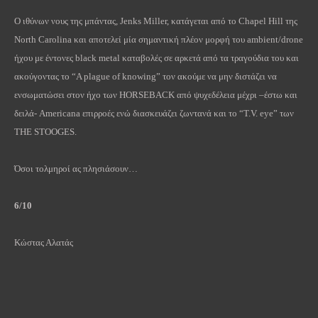
Ο ιθύνων νους της μπάντας,
Jenks
Miller
, κατάγεται από το
Chapel
Hill
της
North
Carolina
και αποτελεί μία σημαντική πλέον μορφή του
ambient
/
drone
ήχου με έντονες
black
metal
καταβολές σε αρκετά από τα τραγούδια του και
ακούγοντας το “
A
plague
of
knowing
” τον ακούμε να μην διστάζει να
ενσωματώσει στον ήχο των
HORSEBACK
από ψυχεδέλεια μέχρι –έστω και
δειλά- Americana επιρροές ενώ διασκευάζει ζωντανά και το “
T
.
V
.
eye
” των
THE
STOOGES
.
Όσοι τολμηροί ας πλησιάσουν…
6/10
Κώστας Αλατάς