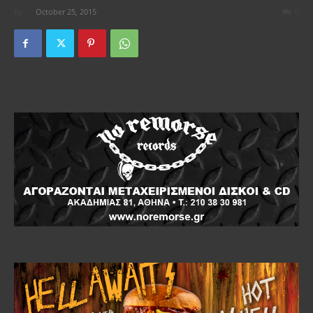
By
-
October 25, 2015
0