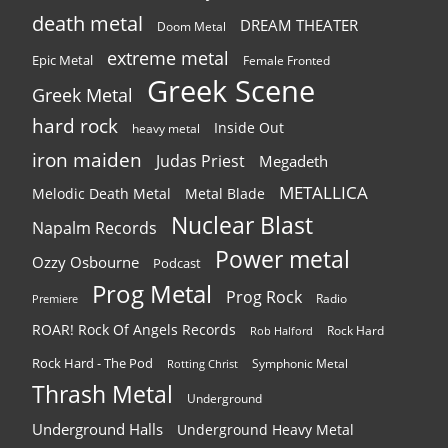
death metal
DREAM THEATER
Doom Metal
extreme metal
Epic Metal
Female Fronted
Greek Scene
Greek Metal
hard rock
Inside Out
heavy metal
iron maiden
Judas Priest
Megadeth
METALLICA
Melodic Death Metal
Metal Blade
Nuclear Blast
Napalm Records
Power metal
Ozzy Osbourne
Podcast
Prog Metal
Prog Rock
Radio
Premiere
ROAR! Rock Of Angels Records
Rock Hard
Rob Halford
Rock Hard - The Pod
Symphonic Metal
Rotting Christ
Thrash Metal
Underground
Underground Halls
Underground Heavy Metal