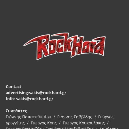
Contact
advertising:sakis@rockhard.gr
Info: sakis@rockhard.gr
Συντάκτες
Γιάννης Παπαευθυμίου / Γιάννης Σαββίδης / Γιώργος
Δρογγίτης / Γιώργος Κόης / Γιώργος Κουκουλάκης /
Γιώργος Βογιατζής / Γρηγόρης Μπαξεβανίδης / Δημήτρης