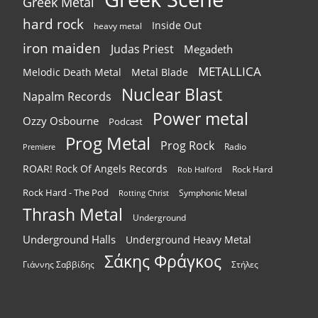
Greek Metal
hard rock
Inside Out
heavy metal
iron maiden
Judas Priest
Megadeth
METALLICA
Melodic Death Metal
Metal Blade
Nuclear Blast
Napalm Records
Power metal
Ozzy Osbourne
Podcast
Prog Metal
Prog Rock
Radio
Premiere
ROAR! Rock Of Angels Records
Rock Hard
Rob Halford
Rock Hard - The Pod
Symphonic Metal
Rotting Christ
Thrash Metal
Underground
Underground Halls
Underground Heavy Metal
Σάκης Φράγκος
Γιάννης Σαββίδης
Στήλες