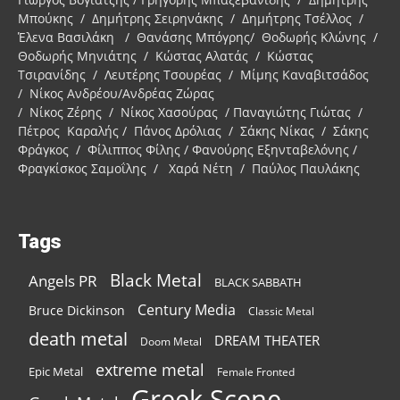
Μπούκης / Δημήτρης Σειρηνάκης / Δημήτρης Τσέλλος /
Έλενα Βασιλάκη / Θανάσης Μπόγρης/ Θοδωρής Κλώνης /
Θοδωρής Μηνιάτης / Κώστας Αλατάς / Κώστας
Τσιρανίδης / Λευτέρης Τσουρέας / Μίμης Καναβιτσάδος
/ Νίκος Ανδρέου/Ανδρέας Ζώρας
/ Νίκος Ζέρης / Νίκος Χασούρας / Παναγιώτης Γιώτας /
Πέτρος Καραλής / Πάνος Δρόλιας / Σάκης Νίκας / Σάκης
Φράγκος / Φίλιππος Φίλης / Φανούρης Εξηνταβελόνης /
Φραγκίσκος Σαμοΐλης / Χαρά Νέτη / Παύλος Παυλάκης
Tags
Black Metal
Angels PR
BLACK SABBATH
Century Media
Bruce Dickinson
Classic Metal
death metal
DREAM THEATER
Doom Metal
extreme metal
Epic Metal
Female Fronted
Greek Scene