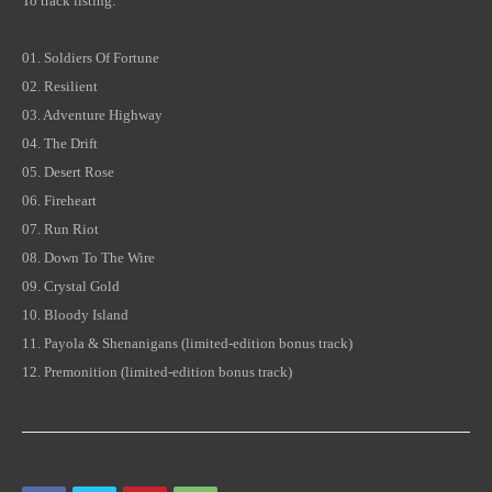
To track listing:
01.
Soldiers Of Fortune
02.
Resilient
03.
Adventure Highway
04.
The Drift
05.
Desert Rose
06.
Fireheart
07.
Run Riot
08.
Down To The Wire
09.
Crystal Gold
10.
Bloody Island
11.
Payola & Shenanigans
(limited-edition bonus track)
12.
Premonition
(limited-edition bonus track)