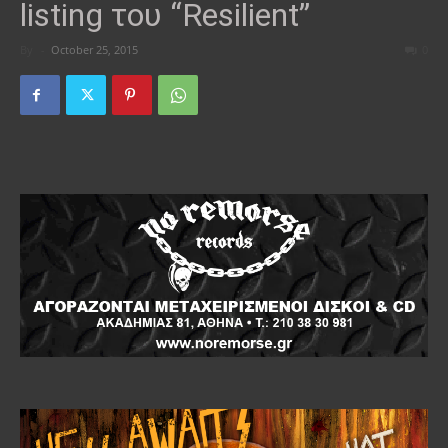
listing του “Resilient”
By
-
October 25, 2015
0