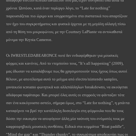
αδιάφορο
electro
/
scremo
/
metalcore
που μας είχαν συνηθίσει όλα αυτά τα
χρόνια. Ωστόσο, κατά έναν περίεργο λόγο, το “
Late
for
nothing
”
παρουσιάζεται πιο ώριμο και ισορροπημένο στα συστατικά που απαρτίζουν
τον ήχο του συγκροτήματος και φυσικά έρχεται με τη μεγάλη αλλαγή πίσω
από τη θέση του μικροφώνου, με την
Courtney
LaPlante
να αντικαθιστά
μόνιμα την
Krysta
Cameron
.
Οι IWRESTLEDABEARONCE ποτέ δεν ενδιαφέρθηκαν για μουσικές
φόρμες και κανόνες. Από το ντεμπούτο τους, “
It
‘
s
all
happening
” (2009),
μας έδωσαν να καταλάβουμε πως θα χρησιμοποιούν τους ήχους όπως αυτοί
θέλουν, με αποτέλεσμα αυτό το μείγμα από
electro
/
nintendo
samples
,
γυναικεία
screamo
φωνητικά και αλλεπάλληλων
breakdowns
, να ακούγεται
αδιάφορα παράταιρο. Και μπορεί όλες αυτές οι επιρροές να φάνταζαν τότε
σαν ένα κακόγουστο αστείο, σήμερα όμως, στο “
Late
f
or
n
othing
”, η μπάντα
καταφέρνει να βρεί την κατάλληλη δοσολογία στη φόρμουλα που θα τους
δώσει την ευκαιρία να αποφύγουν άλλη μία ταύτιση του ονόματός τους με
καφροεφηβικές μουσικές συνθέσεις. Ειδικά στα κομμάτια “
Boat
paddle
”,
“
Mind
the
gap
” και “
Thunder
chunky
”, το συγκρότημα αποδεικνύει πως οι