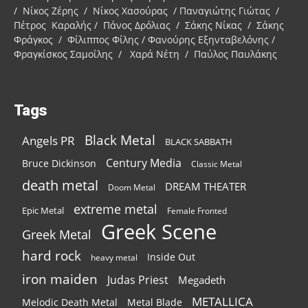
/ Νίκος Ζέρης / Νίκος Χασούρας / Παναγιώτης Γιώτας /
Πέτρος Καραλής / Πάνος Δρόλιας / Σάκης Νίκας / Σάκης
Φράγκος / Φίλιππος Φίλης / Φανούρης Εξηνταβελόνης /
Φραγκίσκος Σαμοΐλης / Χαρά Νέτη / Παύλος Παυλάκης
Tags
Black Metal
Angels PR
BLACK SABBATH
Century Media
Bruce Dickinson
Classic Metal
death metal
DREAM THEATER
Doom Metal
extreme metal
Epic Metal
Female Fronted
Greek Scene
Greek Metal
hard rock
Inside Out
heavy metal
iron maiden
Judas Priest
Megadeth
METALLICA
Melodic Death Metal
Metal Blade