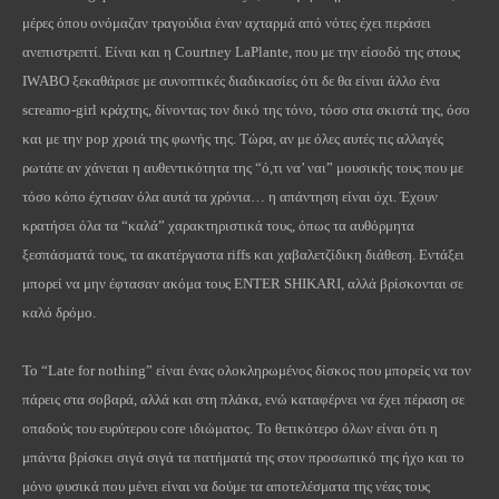
μέρες όπου ονόμαζαν τραγούδια έναν αχταρμά από νότες έχει περάσει
ανεπιστρεπτί. Είναι και η Courtney LaPlant
e
, που με την είσοδό της στους
IWABO ξεκαθάρισε με συνοπτικές διαδικασίες ότι δε θα είναι άλλο ένα
scream
ο-
girl
κράχτης, δίνοντας τον δικό της τόνο, τόσο στα σκιστά της, όσο
και με την
pop
χροιά της φωνής της. Τώρα, αν με όλες αυτές τις αλλαγές
ρωτάτε αν χάνεται η αυθεντικότητα της “ό,τι να’ ναι” μουσικής τους που με
τόσο κόπο έχτισαν όλα αυτά τα χρόνια… η απάντηση είναι όχι. Έχουν
κρατήσει όλα τα “καλά” χαρακτηριστικά τους, όπως τα αυθόρμητα
ξεσπάσματά τους, τα ακατέργαστα
riffs
και χαβαλετζίδικη διάθεση. Εντάξει
μπορεί να μην έφτασαν ακόμα τους ENTER SHIKARI, αλλά βρίσκονται σε
καλό δρόμο.
Το “
Late
for
nothing
” είναι ένας ολοκληρωμένος δίσκος που μπορείς να τον
πάρεις στα σοβαρά, αλλά και στη πλάκα, ενώ καταφέρνει να έχει πέραση σε
οπαδούς του ευρύτερου
core
ιδιώματος. Το θετικότερο όλων είναι ότι η
μπάντα βρίσκει σιγά σιγά τα πατήματά της στον προσωπικό της ήχο και το
μόνο φυσικά που μένει είναι να δούμε τα αποτελέσματα της νέας τους