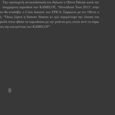
Την προσωρινή αντικατάστασή του δήλωσε ο Oliver Palotai κατά την
επερχόμενη περιοδεία των
KAMELOT
, ‘Silverthorn Tour 2013’, στην
του θα αναλάβει ο Coen Janssen των
EPICA
. Σύμφωνα με τον Oliver ο
δή: “Όπως ξέρετε η
Simone
Simons
κι εγώ περιμένουμε την έλευση του
ερίοδο όπου ήθελα να περιοδεύσω με την μπάντα μου, οπότε αντί να πάρω
λος της οικογένειας των
KAMELOT
”.