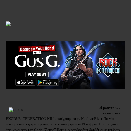
Η
μπάντα
του
frontman
των
EXODUS, GENERATION KILL,
υπέγραψε
στην
Nuclear Blast.
Το νέο
πόνημα του συγκροτήματος θα κυκλοφορήσει το Νοέμβριο. Η παραγωγή
έχει γίνει από τον
Chris
“
Zeuss
”
Harris
, ο οποίος έχει δουλέψει με μπάντες