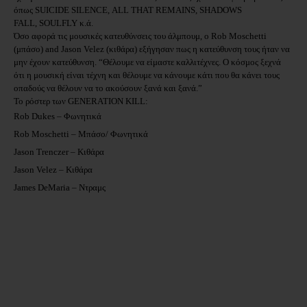
όπως
SUICIDE
SILENCE
,
ALL
THAT
REMAINS
,
SHADOWS
FALL
,
SOULFLY
κ.ά.
Όσο αφορά τις μουσικές κατευθύνσεις του άλμπουμ, ο
Rob
Moschetti
(μπάσο)
and
Jason
Velez
(κιθάρα) εξήγησαν πως η κατεύθυνση τους ήταν να
μην έχουν κατεύθυνση. “Θέλουμε να είμαστε καλλιτέχνες. Ο κόσμος ξεχνά
ότι η μουσική είναι τέχνη και θέλουμε να κάνουμε κάτι που θα κάνει τους
οπαδούς να θέλουν να το ακούσουν ξανά και ξανά.”
Το
ρόστερ
των
GENERATION KILL:
Rob Dukes
–
Φωνητικά
Rob Moschetti
–
Μπάσο
/
Φωνητικά
Jason Trenczer
–
Κιθάρα
Jason Velez
–
Κιθάρα
James DeMaria
–
Ντραμς