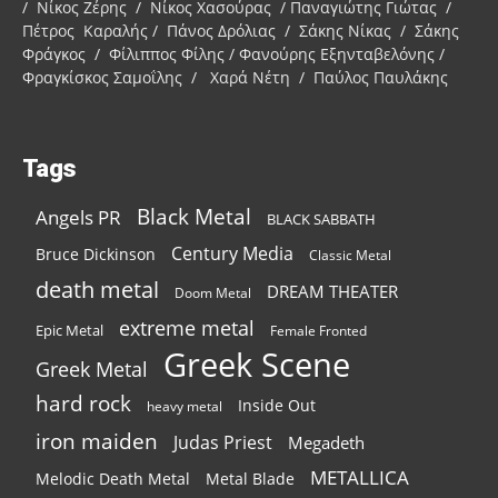
/ Νίκος Ζέρης / Νίκος Χασούρας / Παναγιώτης Γιώτας /
Πέτρος Καραλής / Πάνος Δρόλιας / Σάκης Νίκας / Σάκης
Φράγκος / Φίλιππος Φίλης / Φανούρης Εξηνταβελόνης /
Φραγκίσκος Σαμοΐλης / Χαρά Νέτη / Παύλος Παυλάκης
Tags
Black Metal
Angels PR
BLACK SABBATH
Century Media
Bruce Dickinson
Classic Metal
death metal
DREAM THEATER
Doom Metal
extreme metal
Epic Metal
Female Fronted
Greek Scene
Greek Metal
hard rock
Inside Out
heavy metal
iron maiden
Judas Priest
Megadeth
METALLICA
Melodic Death Metal
Metal Blade