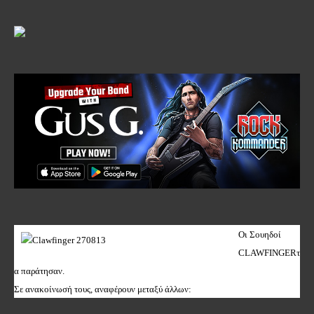
Οι Σουηδοί
CLAWFINGER
τ
α παράτησαν.
Σε ανακοίνωσή τους, αναφέρουν μεταξύ άλλων: