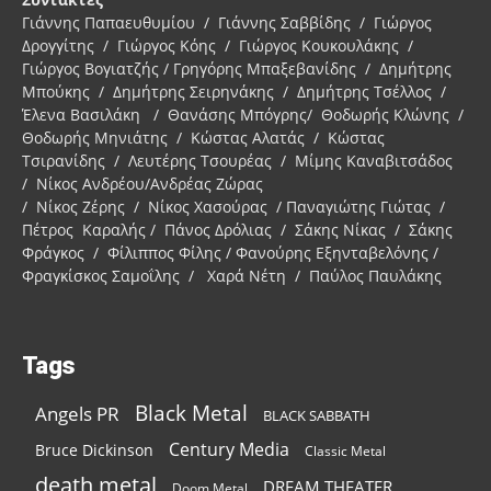
Γιάννης Παπαευθυμίου / Γιάννης Σαββίδης / Γιώργος
Δρογγίτης / Γιώργος Κόης / Γιώργος Κουκουλάκης /
Γιώργος Βογιατζής / Γρηγόρης Μπαξεβανίδης / Δημήτρης
Μπούκης / Δημήτρης Σειρηνάκης / Δημήτρης Τσέλλος /
Έλενα Βασιλάκη / Θανάσης Μπόγρης/ Θοδωρής Κλώνης /
Θοδωρής Μηνιάτης / Κώστας Αλατάς / Κώστας
Τσιρανίδης / Λευτέρης Τσουρέας / Μίμης Καναβιτσάδος
/ Νίκος Ανδρέου/Ανδρέας Ζώρας
/ Νίκος Ζέρης / Νίκος Χασούρας / Παναγιώτης Γιώτας /
Πέτρος Καραλής / Πάνος Δρόλιας / Σάκης Νίκας / Σάκης
Φράγκος / Φίλιππος Φίλης / Φανούρης Εξηνταβελόνης /
Φραγκίσκος Σαμοΐλης / Χαρά Νέτη / Παύλος Παυλάκης
Tags
Black Metal
Angels PR
BLACK SABBATH
Century Media
Bruce Dickinson
Classic Metal
death metal
DREAM THEATER
Doom Metal