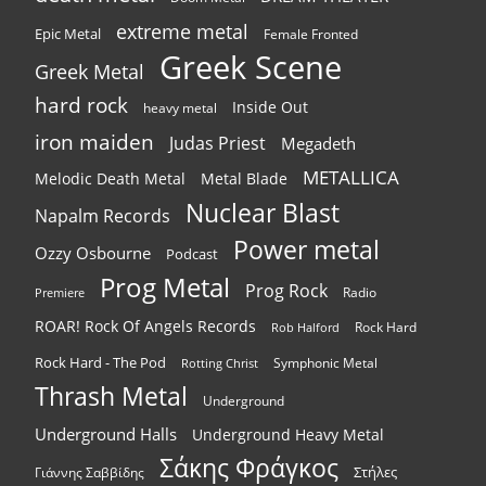
extreme metal
Epic Metal
Female Fronted
Greek Scene
Greek Metal
hard rock
Inside Out
heavy metal
iron maiden
Judas Priest
Megadeth
METALLICA
Melodic Death Metal
Metal Blade
Nuclear Blast
Napalm Records
Power metal
Ozzy Osbourne
Podcast
Prog Metal
Prog Rock
Radio
Premiere
ROAR! Rock Of Angels Records
Rock Hard
Rob Halford
Rock Hard - The Pod
Symphonic Metal
Rotting Christ
Thrash Metal
Underground
Underground Halls
Underground Heavy Metal
Σάκης Φράγκος
Στήλες
Γιάννης Σαββίδης