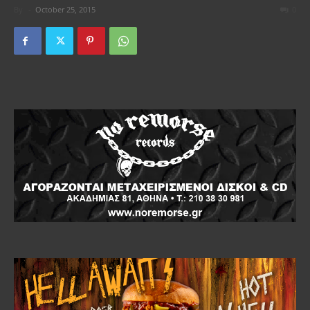
By
-
October 25, 2015
0