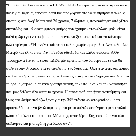
“Η απλή αλήθεια είναι ότι οι
CLAWFINGER
σταματάνε, πετάνε την πετσέτα,
πάνε για ψάρεμα, παραιτούνται και προχωράνε για να κυνηγήσουν άλλους
σκοπούς στη ζωή! Μετά από 20 χρόνια, 7 άλμπουμ, περισσότερες από χίλιες
συναυλίες και 10 εκατομμύρια μπύρες που έχουμε καταναλώσει μαζί, είναι
απλά η ώρα για να αφήσουμε τη μπάντα να ξεκουραστεί και να κάνουμε
άλλα πράγματα! Ήταν ένα απίστευτο ταξίδι χωρίς αμφιβολία. Ανώμαλο; Ναι.
Μακρύ και ελικοειδές; Ναι. Γεμάτο αδιέξοδα και λάθος στροφές. Αλλά
ταυτόχρονα ένα απίστευτο ταξίδι, μία εμπειρία που θα θυμόμαστε και θα
φυλάμε σαν θησαυρό για το υπόλοιπο της ζωής μας. Όλη η αγάπη, σεβασμός
και θαυμασμός μας πάει στους ανθρώπους που μας υποστήριξαν σε όλο αυτό
το δρόμο, σεβασμό σε εσάς για την αγάπη, την υπομονή και την κατανόηση
που μας δείξατε όλα αυτά τα χρόνια. Η αφοσίωσή σας ήταν ανεκτίμητη και
η
ίσως σας δούμε εκεί έξω ξανά για την 30
επέτειο αν αποφασίσουμε να
προσπαθήσουμε να βγάλουμε μετρητά με τα παλιά επιτεύγματα με το παλιό
κλασικό κόλπο του
reunion
. Μόνο ο χρόνος ξέρει! Ευχαριστούμε για όλα,
σεβασμός και μία αγάπη για όλους σας”.