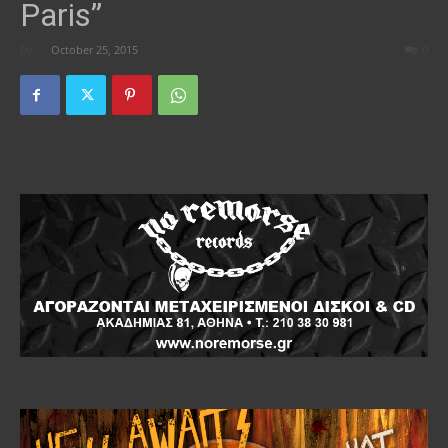
Paris”
By
-
October 25, 2015
0