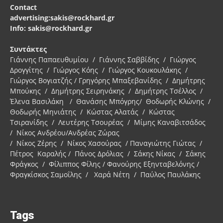
Contact
advertising:sakis@rockhard.gr
Info: sakis@rockhard.gr
Συντάκτες
Γιάννης Παπαευθυμίου / Γιάννης Σαββίδης / Γιώργος
Δρογγίτης / Γιώργος Κόης / Γιώργος Κουκουλάκης /
Γιώργος Βογιατζής / Γρηγόρης Μπαξεβανίδης / Δημήτρης
Μπούκης / Δημήτρης Σειρηνάκης / Δημήτρης Τσέλλος /
Έλενα Βασιλάκη / Θανάσης Μπόγρης/ Θοδωρής Κλώνης /
Θοδωρής Μηνιάτης / Κώστας Αλατάς / Κώστας
Τσιρανίδης / Λευτέρης Τσουρέας / Μίμης Καναβιτσάδος
/ Νίκος Ανδρέου/Ανδρέας Ζώρας
/ Νίκος Ζέρης / Νίκος Χασούρας / Παναγιώτης Γιώτας /
Πέτρος Καραλής / Πάνος Δρόλιας / Σάκης Νίκας / Σάκης
Φράγκος / Φίλιππος Φίλης / Φανούρης Εξηνταβελόνης /
Φραγκίσκος Σαμοΐλης / Χαρά Νέτη / Παύλος Παυλάκης
Tags