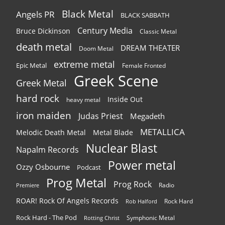
Black Metal
Angels PR
BLACK SABBATH
Century Media
Bruce Dickinson
Classic Metal
death metal
DREAM THEATER
Doom Metal
extreme metal
Epic Metal
Female Fronted
Greek Scene
Greek Metal
hard rock
Inside Out
heavy metal
iron maiden
Judas Priest
Megadeth
METALLICA
Melodic Death Metal
Metal Blade
Nuclear Blast
Napalm Records
Power metal
Ozzy Osbourne
Podcast
Prog Metal
Prog Rock
Radio
Premiere
ROAR! Rock Of Angels Records
Rock Hard
Rob Halford
Rock Hard - The Pod
Symphonic Metal
Rotting Christ