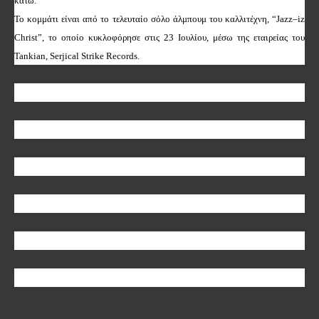
κάτω.
Το κομμάτι είναι από το τελευταίο σόλο άλμπουμ του καλλιτέχνη, “
Jazz
–
iz
Christ
”, το οποίο κυκλοφόρησε στις 23 Ιουλίου, μέσω της εταιρείας του
Tankian
,
Serjical
Strike
Records
.