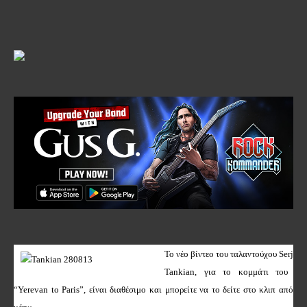
Το νέο βίντεο του ταλαντούχου
Serj
Tankian
, για το κομμάτι του
“
Yerevan
to
Paris
”, είναι διαθέσιμο και μπορείτε να το δείτε στο κλιπ από