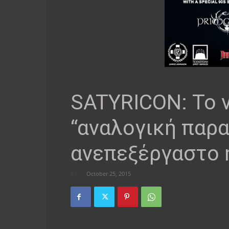
SATYRICON: Το 
“αναλογική παρα
ανεπεξέργαστο 
By
-
October 25, 2015