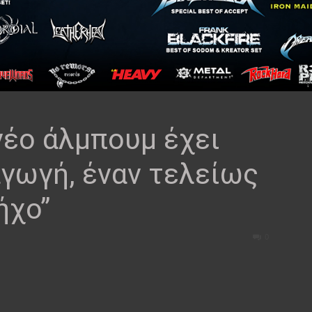
νέο άλμπουμ έχει
γωγή, έναν τελείως
ήχο”
0