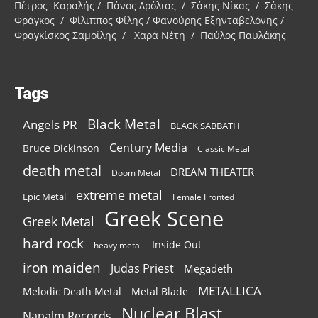
Πέτρος Καραλής / Πάνος Δρόλιας / Σάκης Νίκας / Σάκης
Φράγκος / Φίλιππος Φίλης / Φανούρης Εξηνταβελόνης /
Φραγκίσκος Σαμοΐλης / Χαρά Νέτη / Παύλος Παυλάκης
Tags
Black Metal
Angels PR
BLACK SABBATH
Century Media
Bruce Dickinson
Classic Metal
death metal
DREAM THEATER
Doom Metal
extreme metal
Epic Metal
Female Fronted
Greek Scene
Greek Metal
hard rock
Inside Out
heavy metal
iron maiden
Judas Priest
Megadeth
METALLICA
Melodic Death Metal
Metal Blade
Nuclear Blast
Napalm Records