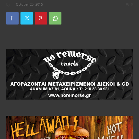
By
-
October 25, 2015
0