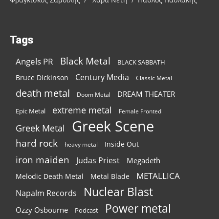
Tags
Black Metal
Angels PR
BLACK SABBATH
Century Media
Bruce Dickinson
Classic Metal
death metal
DREAM THEATER
Doom Metal
extreme metal
Epic Metal
Female Fronted
Greek Scene
Greek Metal
hard rock
Inside Out
heavy metal
iron maiden
Judas Priest
Megadeth
METALLICA
Melodic Death Metal
Metal Blade
Nuclear Blast
Napalm Records
Power metal
Ozzy Osbourne
Podcast