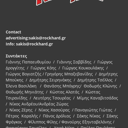
Contact
advertising:sakis@rockhard.gr
Info: sakis@rockhard.gr
Συντάκτες
Γιάννης Παπαευθυμίου / Γιάννης Σαββίδης / Γιώργος
Δρογγίτης / Γιώργος Κόης / Γιώργος Κουκουλάκης /
Γιώργος Βογιατζής / Γρηγόρης Μπαξεβανίδης / Δημήτρης
Μπούκης / Δημήτρης Σειρηνάκης / Δημήτρης Τσέλλος /
Έλενα Βασιλάκη / Θανάσης Μπόγρης/ Θοδωρής Κλώνης /
Θοδωρής Μηνιάτης / Κώστας Αλατάς / Κώστας
Τσιρανίδης / Λευτέρης Τσουρέας / Μίμης Καναβιτσάδος
/ Νίκος Ανδρέου/Ανδρέας Ζώρας
/ Νίκος Ζέρης / Νίκος Χασούρας / Παναγιώτης Γιώτας /
Πέτρος Καραλής / Πάνος Δρόλιας / Σάκης Νίκας / Σάκης
Φράγκος / Φίλιππος Φίλης / Φανούρης Εξηνταβελόνης /
Φραγκίσκος Σαμοΐλης / Χαρά Νέτη / Παύλος Παυλάκης