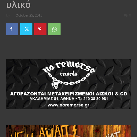
υλικό
By
-
October 25, 2015
0