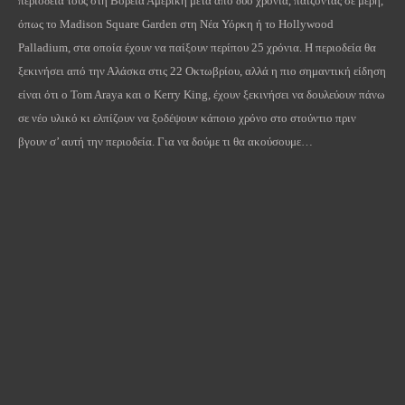
περιοδεία τους στη Βόρεια Αμερική μετά από δύο χρόνια, παίζοντας σε μέρη,
όπως το Madison Square Garden στη Νέα Υόρκη ή το Hollywood
Palladium, στα οποία έχουν να παίξουν περίπου 25 χρόνια. Η περιοδεία θα
ξεκινήσει από την Αλάσκα στις 22 Οκτωβρίου, αλλά η πιο σημαντική είδηση
είναι ότι ο Tom Araya και ο Kerry King, έχουν ξεκινήσει να δουλεύουν πάνω
σε νέο υλικό κι ελπίζουν να ξοδέψουν κάποιο χρόνο στο στούντιο πριν
βγουν σ’ αυτή την περιοδεία. Για να δούμε τι θα ακούσουμε…