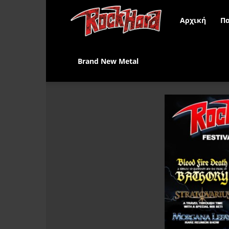
Rock
Αρχική
Πα
Hard
Brand New Metal
Greece