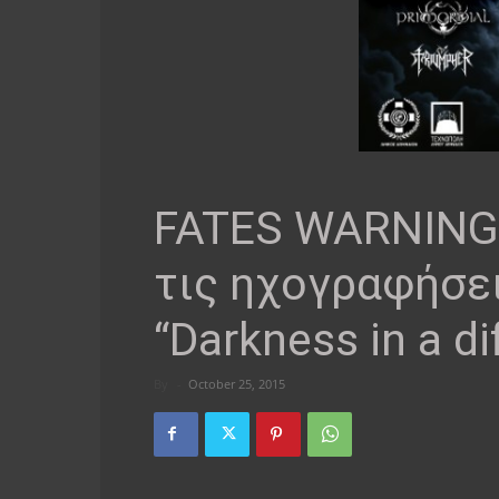
FATES WARNING:
τις ηχογραφήσε
“Darkness in a dif
By
-
October 25, 2015