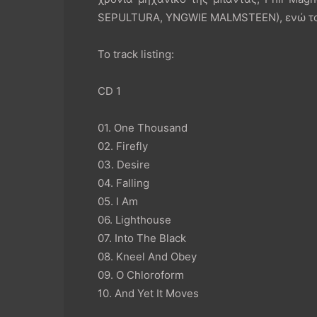
SEPULTURA, YNGWIE MALMSTEEN), ενώ το ε
To track listing:
CD 1
01. One Thousand
02. Firefly
03. Desire
04. Falling
05. I Am
06. Lighthouse
07. Into The Black
08. Kneel And Obey
09. O Chloroform
10. And Yet It Moves