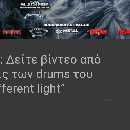
 Δείτε βίντεο από
ις των drums του
ferent light”
0