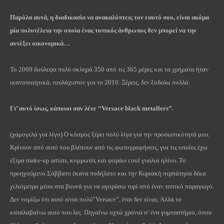
Παρόλα αυτά, η διαδικασία να ανακαλύπτεις τον εαυτό σου, είναι ακόμα
μία πολυτέλεια την οποία ένας τυπικός άνθρωπος δεν μπορεί να την
αντέξει οικονομικά…
Το 2009 δούλεψα πολύ σκληρά 350 από τις 365 μέρες και τα χρήματα ήταν
ικανοποιητικά, τουλάχιστον για το 2010. Ξέρεις, δεν ξοδεύω πολλά.
Γι’ αυτό ίσως, κάποιοι σαν λένε “
Versace
black
metallers
”.
(χαμογελά για λίγο) Ο κόσμος ξέρει πολύ λίγα για την προσωπικότητά μου.
Κρίνουν από αυτό που βλέπουν από τις φωτογραφήσεις, για τις οποίες έχω
έξτρα make-up artists, κομμωτές και φοράω cool γυαλιά ηλίου. Το
προηγούμενο Σάββατο έκανα ποδήλατο και την Κυριακή περπάτησα δέκα
χιλιόμετρα μέσα στα βουνά για να αγοράσω τυρί από έναν τοπικό παραγωγό.
Δεν νομίζω ότι αυτό είναι πολύ”Versace”, έτσι δεν είναι; Αλλά το
καταλαβαίνω αυτό που λες. Πηγαίνω οχτώ χρόνια σ’ ένα γυμναστήριο, όπου