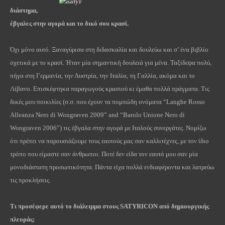
διάστημα,
έβγαλες στην αγορά και το δικό σου κρασί.
Όχι μόνο αυτό. Ξαναγύρισα στη διδασκαλία και δουλεύω και σ’ ένα βιβλίο
σχετικά με το κρασί. Ήταν μία σημαντική δουλειά για μένα. Ταξίδεψα πολύ,
πήγα στη Γερμανία, την Αυστρία, την Ιταλία, τη Γαλλία, ακόμα και το
Λίβανο. Επισκέφτηκα παραγωγούς κρασιού κι έμαθα πολλά πράγματα. Τις
δικές μου ποικιλίες (σ.σ. που έχουν τα πομπώδη ονόματα “Langhe Rosso
Alleanza Nero di Wongraven 2009” and “Barolo Unione Nero di
Wongraven 2006”) τις έβγαλα στην αγορά με Ιταλούς συνεργάτες. Νομίζω
ότι πρέπει να παρουσιάζουμε τους εαυτούς μας σαν καλλιτέχνες, με τον ίδιο
τρόπο που είμαστε σαν άνθρωποι. Ποτέ δεν είδα τον εαυτό μου σαν μία
μονοδιάστατη προσωπικότητα. Πάντα είχα πολλά ενδιαφέροντα και λατρεύω
τις προκλήσεις.
Τι προσέφερε αυτό το διάλειμμα στους
SATYRICON
από δημιουργικής
πλευράς;