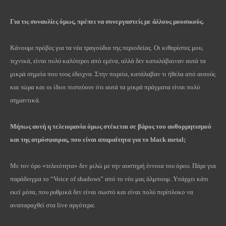
Για τις συναυλίες όμως, πρέπει να συνεργαστείς με άλλους μουσικούς.
Κάνουμε πρόβες για τα νέα τραγούδια της περιοδείας. Οι κιθαρίστες μου,
τεχνικά, είναι πολύ καλύτεροι από εμένα, αλλά δεν καταλάβαιναν αυτά τα
μικρά σημεία που τους έδειχνα. Στην πορεία, κατάλαβαν τι ήθελα από αυτούς
και τώρα και οι ίδιοι πιστεύουν ότι αυτά τα μικρά πράγματα είναι πολύ
σημαντικά.
Μήπως αυτή η τελειομανία όμως στέκεται σε βάρος του αυθορμητισμού
και της ατμόσφαιρας, που είναι απαραίτητα για το
black
metal
;
Με τον όρο «τελειότητα» δεν μιλώ με την αυστηρή έννοια του όρου. Πάρε για
παράδειγμα το “Voice of shadows” από το νέο μας άλμπουμ. Υπάρχει κάτι
εκεί μέσα, που ρυθμικά δεν είναι σωστό και είναι πολύ περίπλοκο να
αναπαραχθεί στα live αργότερα.