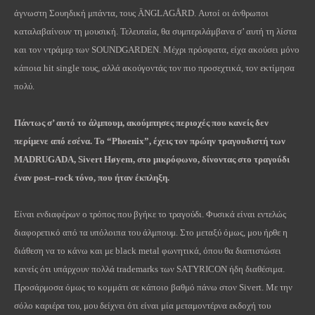
άγνωστη Σουηδική μπάντα, τους ÄNGLAGÅRD. Αυτοί οι άνθρωποι
καταλαβαίνουν τη μουσική. Τελευταία, θα συμπεριλάμβανα σ’ αυτή τη λίστα
και τον ντράμερ των SOUNDGARDEN. Μέχρι πρόσφατα, είχα ακούσει μόνο
κάποια hit single τους, αλλά ακούγοντάς τον πιο προσεχτικά, τον εκτίμησα
πολύ.
Πάντως σ’ αυτό το άλμπουμ, ακούμπησες περιοχές που κανείς δεν
περίμενε από εσένα. Το “
Phoenix
”, έχεις τον πρώην τραγουδιστή των
MADRUGADA
,
Sivert
H
ø
yem
, στο μικρόφωνο, δίνοντας στο τραγούδι
έναν
post
–
rock
τόνο, που ήταν έκπληξη.
Είναι ενδιαφέρων ο τρόπος που βγήκε το τραγούδι. Φυσικά είναι εντελώς
διαφορετικό από τα υπόλοιπα του άλμπουμ. Στο μεταξύ όμως, μου ήρθε η
διάθεση να το κάνω και με black metal φωνητικά, όπου θα διαπιστώσει
κανείς ότι υπάρχουν πολλά trademarks των SATYRICON ήδη διαθέσιμα.
Προσάρμοσα όμως το κομμάτι σε κάποιο βαθμό πάνω στον Sivert. Με την
σόλο καριέρα του, μου δείχνει ότι είναι μία μεταμοντέρνα εκδοχή του