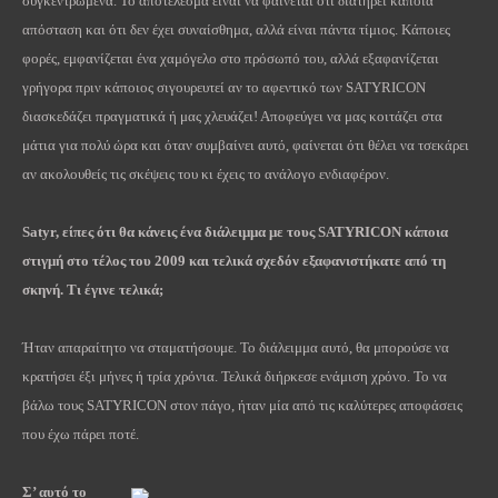
συγκεντρωμένα. Το αποτέλεσμα είναι να φαίνεται ότι διατηρεί κάποια
απόσταση και ότι δεν έχει συναίσθημα, αλλά είναι πάντα τίμιος. Κάποιες
φορές, εμφανίζεται ένα χαμόγελο στο πρόσωπό του, αλλά εξαφανίζεται
γρήγορα πριν κάποιος σιγουρευτεί αν το αφεντικό των SATYRICON
διασκεδάζει πραγματικά ή μας χλευάζει! Αποφεύγει να μας κοιτάζει στα
μάτια για πολύ ώρα και όταν συμβαίνει αυτό, φαίνεται ότι θέλει να τσεκάρει
αν ακολουθείς τις σκέψεις του κι έχεις το ανάλογο ενδιαφέρον.
Satyr
, είπες ότι θα κάνεις ένα διάλειμμα με τους
SATYRICON
κάποια
στιγμή στο τέλος του 2009 και τελικά σχεδόν εξαφανιστήκατε από τη
σκηνή. Τι
έγινε
τελικά
;
Ήταν απαραίτητο να σταματήσουμε. Το διάλειμμα αυτό, θα μπορούσε να
κρατήσει έξι μήνες ή τρία χρόνια. Τελικά διήρκεσε ενάμιση χρόνο. Το να
βάλω τους SATYRICON στον πάγο, ήταν μία από τις καλύτερες αποφάσεις
που έχω πάρει ποτέ.
Σ’ αυτό το