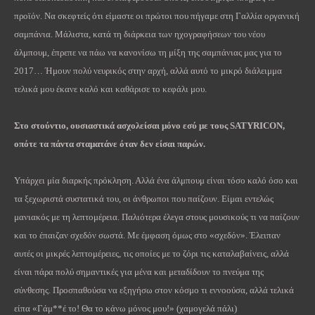
προϊόν. Να σκεφτείς ότι είμαστε οι πρώτοι που πήγαμε στη Γαλλία οργανική
σαμπάνια. Μάλιστα, κατά τη διάρκεια των ηχογραφήσεων του νέου
άλμπουμ, έπρεπε να πάω να κανονίσω τη μίξη της σαμπάνιας μας για το
2017… Ήμουν πολύ νευρικός στην αρχή, αλλά αυτό το μικρό διάλειμμα
τελικά μου έκανε καλό και καθάρισε το κεφάλι μου.
Στο στούντιο, ουσιαστικά ασχολείσαι μόνο εσύ με τους
SATYRICON
,
οπότε τα πάντα σταματάνε όταν δεν είσαι παρών.
Υπάρχει μία διαρκής πρόκληση. Αλλά ένα άλμπουμ είναι τόσο καλό όσο και
τα ξεχωριστά συστατικά του, οι άνθρωποι που παίζουν. Είμαι εντελώς
μανιακός με τη λεπτομέρεια. Παλιότερα έλεγα στους μουσικούς τι να παίζουν
και το έπαιζαν σχεδόν σωστά. Με έμφαση όμως στο «σχεδόν». Έλειπαν
αυτές οι μικρές λεπτομέρειες, τις οποίες με το ζόρι τις καταλαβαίνεις, αλλά
είναι πάρα πολύ σημαντικές για μένα και μεταδίδουν το πνεύμα της
σύνθεσης. Προσπαθούσα να εξηγήσω στον κόσμο τι εννοούσα, αλλά τελικά
είπα «Γάμ**έ το! Θα το κάνω μόνος μου!» (χαμογελά πάλι)