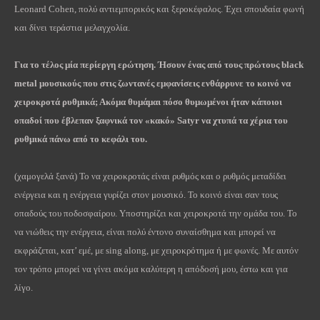
Leonard Cohen, πολύ αντιεμπορικός και ξεροκέφαλος. Έχει σπουδαία φωνή
και δίνει τεράστια μελαγχολία.
Για το τέλος μία περίεργη ερώτηση. Ήσουν ένας από τους πρώτους
black
metal
μουσικούς που στις ζωντανές εμφανίσεις ενθάρρυνε το κοινό να
χειροκροτά ρυθμικά; Ακόμα θυμάμαι πόσο θυμωμένοι ήταν κάποιοι
οπαδοί που έβλεπαν ξαφνικά τον «κακό»
Satyr
να χτυπά τα χέρια του
ρυθμικά πάνω από το κεφάλι του.
(χαμογελά ξανά) Το να χειροκροτάς είναι ρυθμός και ο ρυθμός μεταδίδει
ενέργεια και η ενέργεια γυρίζει στον μουσικό. Το κοινό είναι σαν τους
οπαδούς του ποδοσφαίρου. Υποστηρίζει και χειροκροτά την ομάδα του. Το
να νιώθεις την ενέργεια, είναι πολύ έντονο συναίσθημα και μπορεί να
εκφράζεται, κατ’ εμέ, με sing along, με χειροκρότημα ή με φωνές. Με αυτόν
τον τρόπο μπορεί να γίνει ακόμα καλύτερη η απόδοσή μου, έστω και για
λίγο.