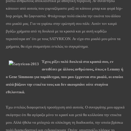
βλέπω ανθρώπους αποκλειστικά με αθλητική περιβολή. Αν συναντήσω
κάποιον από αυτούς που γυμναζόμαστε μαζί σε κάποιο μπαρ και φορά hip-
hop ρούχα, θα ξαφνιαστώ. Φτιάχνουμε πολύ εύκολα την εικόνα του άλλου
στο μυαλό μας. Για να γυρίσω στην ερώτησή σου πάλι: Αυτόν τον καιρό
βγάζω χρήματα από τη δουλειά με τα κρασιά και με αυτή κερδίζω
περισσότερα απ’ ότι με τους SATYRICON. Αν είχα στο μυαλό μου μόνο τα
χρήματα, θα είχα σταματήσει εντελώς το συγκρότημα.
Έχεις ρίξει πολύ δουλειά στα κρασιά σου, εν
αντιθέσει με άλλους ανθρώπους, όπως ο
Lemmy
ή
ο
Gene
Simmons
για παράδειγμα, που μου έρχονται στο μυαλό, οι οποίοι
απλά βάζουν την ετικέτα τους και δεν ακουμπάνε ούτε σταγόνα
εθελοντικά.
Έχω εντελώς διαφορετική προσέγγιση από αυτούς. Ο συνεργάτης μου αρχικά
σκέφτηκε ότι θα αγόραζα μόνο το κρασί και μετά θα κολλούσα την ετικέτα
μου. Αλλά ήθελα να μπλεχτώ σε ολόκληρη τη διαδικασία, την οποία βρίσκω
πολύ διασκεδαστική και ενδιαφέρουσα. Οπότε, υποστηρίζω πλήρως το