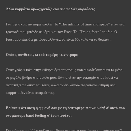
Άλλα κομμάτια όμως χρειάζονται πιο πολλές ακροάσεις.
Για την ακρίβεια πάρα πολλές. Το “The infinity of time and space” είναι ένα
τραγούδι που μπέρδεψε μέχρι και τον Frost. Το “Tro og force” το ίδιο. Ο
Frost μου είπε ότι με τόσες αλλαγές, θα είναι δύσκολο να το θυμάται.
Οπότε, συνθέτεις κι εσύ τα μέρη των ντραμς.
Όταν γράφω κάτι στην κιθάρα, έχω τα ντραμς που συνοδεύουν αυτά τα μέρη,
σε μεγάλο βαθμό στο μυαλό μου. Πάντα δίνω την ευκαιρία στον Frost να
αναπτύξει τις δικές του ιδέες, αλλά αν δεν δίνουν παραπάνω ώθηση στο
κομμάτι, δεν είναι απαραίτητες.
Βρίσκεις ότι αυτή η εμμονή σου με τη λεπτομέρεια είναι καλή σ’ αυτό που
ονομάζουμε
band
feeling
σ’ ένα ντουέτο;
α
Γιορτάσαμε τα 40
γενέθλια του Frost στο σπίτι μου, όπου και φάγαμε μαζί