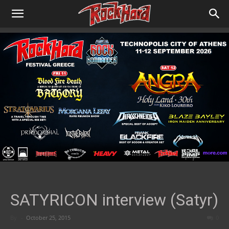
SATYRICON interview (Satyr)
By
-
October 25, 2015
0