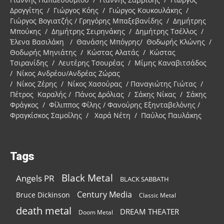
Δρογγίτης / Γιώργος Κόης / Γιώργος Κουκουλάκης /
Γιώργος Βογιατζής / Γρηγόρης Μπαξεβανίδης / Δημήτρης
Μπούκης / Δημήτρης Σειρηνάκης / Δημήτρης Τσέλλος /
Έλενα Βασιλάκη / Θανάσης Μπόγρης/ Θοδωρής Κλώνης /
Θοδωρής Μηνιάτης / Κώστας Αλατάς / Κώστας
Τσιρανίδης / Λευτέρης Τσουρέας / Μίμης Καναβιτσάδος
/ Νίκος Ανδρέου/Ανδρέας Ζώρας
/ Νίκος Ζέρης / Νίκος Χασούρας / Παναγιώτης Γιώτας /
Πέτρος Καραλής / Πάνος Δρόλιας / Σάκης Νίκας / Σάκης
Φράγκος / Φίλιππος Φίλης / Φανούρης Εξηνταβελόνης /
Φραγκίσκος Σαμοΐλης / Χαρά Νέτη / Παύλος Παυλάκης
Tags
Black Metal
Angels PR
BLACK SABBATH
Century Media
Bruce Dickinson
Classic Metal
death metal
DREAM THEATER
Doom Metal