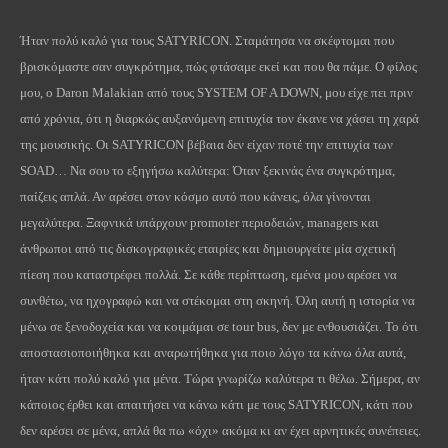
Ήταν πολύ καλό για τους SATYRICON. Σταμάτησα να σκέφτομαι που
βρισκόμαστε σαν συγκρότημα, πώς φτάσαμε εκεί και που θα πάμε. Ο φίλος
μου, ο Daron Malakian από τους SYSTEM OF A DOWN, μου είχε πει πριν
από χρόνια, ότι η διαρκώς αυξανόμενη επιτυχία τον έκανε να χάσει τη χαρά
της μουσικής. Οι SATYRICON βέβαια δεν είχαν ποτέ την επιτυχία των
SOAD… Να σου το εξηγήσω καλύτερα: Όταν ξεκινάς ένα συγκρότημα,
παίζεις απλά. Αν αρέσει στον κόσμο αυτό που κάνεις, όλα γίνονται
μεγαλύτερα. Ξαφνικά υπάρχουν promoter περιοδειών, managers και
άνθρωποι από τις δισκογραφικές εταιρίες και δημιουργείτε μία σχετική
πίεση που καταστρέφει πολλά. Σε κάθε περίπτωση, εμένα μου αρέσει να
συνθέτω, να ηχογραφώ και να στέκομαι στη σκηνή. Όλη αυτή η ιστορία να
μένω σε ξενοδοχεία και να κοιμάμαι σε tour bus, δεν με ενθουσιάζει. Το ότι
αποστασιοποιήθηκα και αναρωτήθηκα για ποιο λόγο τα κάνω όλα αυτά,
ήταν κάτι πολύ καλό για μένα. Τώρα γνωρίζω καλύτερα τι θέλω. Σήμερα, αν
κάποιος έρθει και απαιτήσει να κάνω κάτι με τους SATYRICON, κάτι που
δεν αρέσει σε μένα, απλά θα πω «όχι» ακόμα κι αν έχει αρνητικές συνέπειες.