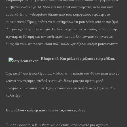
κι έβγαλα έναν λόγο. Μίλησα για τον Frost σαν άνθρωπο, αλλά και σαν
μουσικό. Είπα: «Θεωρείσαι δίκαια από τους κορυφαίους ντράμερ στο
ακραίο metal. Όμως, πρέπει να συμπληρώσω ότι μου λείπει από το παίξιμό
σου μία σχετική μουσικότητα. Πολλοί άνθρωποι εντυπωσιάζονται από την
τεχνική, τη δύναμή και την επιθετικότητά σου. Οι πραγματικοί γνώστες
όμως, θα πουν ότι παρότι είσαι πολύ καλό, χρειάζεσαι ακόμη μουσικότητα.
Εξαιρετικά. Και μόλις του χάλασες τα γενέθλια.
Όχι, επειδή συνέχισα λέγοντας: «Τώρα, στην ηλικία των 40 και μετά από 20
χρόνια σαν ντράμερ, επέδειξες στο νέο δίσκο μας για πρώτη φορά
πραγματική μουσικότητα. Έχεις καταφέρει κάτι που σε ολοκληρώνει σαν
καλλιτέχνη.
Ποιοι άλλοι ντράμερ ικανοποιούν τις ανάγκες σου;
Ο John Bonham, ο Bill Ward και ο Fenriz, ντράμερ από μία σχετικά