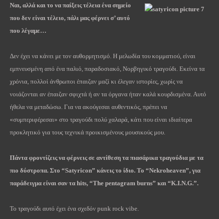
Ναι, αλλά και το να παίξεις τέλεια ένα σημείο
που δεν είναι τέλειο, πάλι μας φέρνει σ’ αυτό
που λέγαμε…
Δεν έχει να κάνει με τον αυθορμητισμό. Η μελωδία του κομματιού, είναι
εμπνευσμένη από ένα παλιό, παραδοσιακό, Νορβηγικό τραγούδι. Εκείνα τα
χρόνια, πολλοί άνθρωποι έπαιζαν μαζί κι έλεγαν ιστορίες, χωρίς να
νοιάζονται αν έπαιζαν σφιχτά ή αν τα όργανα ήταν καλά κουρδισμένα. Αυτό
ήθελα να μεταδώσω. Για να ακούγεσαι αυθεντικός, πρέπει να
«συμπεριφέρεσαι» στο τραγούδι πολύ χαλαρά, κάτι που είναι ιδιαίτερα
προκλητικό για τους τεχνικά προικισμένους μουσικούς μου.
Πάντα φροντίζεις να φέρνεις σε αντίθεση τα πιασάρικα τραγούδια με τα
πιο δύστροπα. Στο “
Satyricon
” κάνεις το ίδιο. Το “
Nekroheaven
”, για
παράδειγμα είναι σαν τα
hits
, “
The
pentagram
burns
” και “
K
.
I
.
N
.
G
.”.
Το τραγούδι αυτό έχει ένα σχεδόν punk rock vibe.