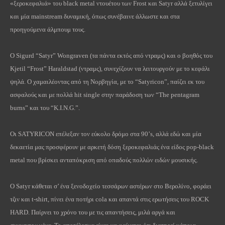
«ξεροκεφαλιά» του black metal ντουέτου των Frost και Satyr αλλά ξετυλίγει
και μία mainstream δυναμική, όπως συνέβαινε άλλωστε και στα
προηγούμενα άλμπουμ τους.
O Sigurd “Satyr” Wongraven (τα πάντα εκτός από ντραμς) και ο βοηθός του
Kjetil “Frost” Haraldstad (ντραμς), συνεχίζουν να λειτουργούν με το κεφάλι
ψηλά. Ο χαμαιλέοντας από τη Νορβηγία, με το “Satyricon”, παίζει εκ του
ασφαλούς και με πολλά hit single στην παράδοση των “The pentagram
burns” και του “K.I.N.G.”.
Οι SATYRICON επέλεξαν τον εύκολο δρόμο στα 90’s, αλλά εδώ και μία
δεκαετία μας προσφέρουν με αρκετή δόση ξεροκεφαλιάς ένα είδος pop-black
metal που βρίσκει ανταπόκριση από οπαδούς πολλών ειδών μουσικής.
Ο Satyr κάθεται σ’ ένα ξενοδοχείο τεσσάρων αστέρων στο Βερολίνο, φοράει
τζιν και t-shirt, πίνει ένα ποτήρι cola και απαντά στις ερωτήσεις του ROCK
HARD. Παίρνει το χρόνο του με τις απαντήσεις, μιλά αργά και