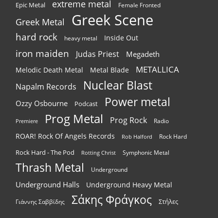
extreme metal
Epic Metal
Female Fronted
Greek Scene
Greek Metal
hard rock
Inside Out
heavy metal
iron maiden
Judas Priest
Megadeth
METALLICA
Melodic Death Metal
Metal Blade
Nuclear Blast
Napalm Records
Power metal
Ozzy Osbourne
Podcast
Prog Metal
Prog Rock
Radio
Premiere
ROAR! Rock Of Angels Records
Rock Hard
Rob Halford
Rock Hard - The Pod
Symphonic Metal
Rotting Christ
Thrash Metal
Underground
Underground Halls
Underground Heavy Metal
Σάκης Φράγκος
Στήλες
Γιάννης Σαββίδης