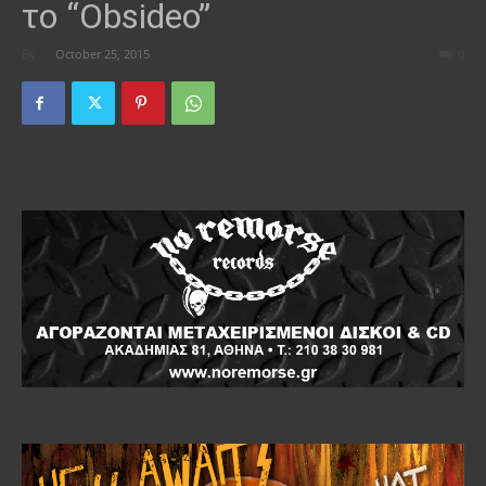
το “Obsideo”
By
-
October 25, 2015
0