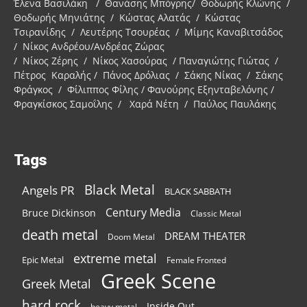
Έλενα Βασιλάκη / Θανάσης Μπόγρης/ Θοδωρής Κλώνης /
Θοδωρής Μηνιάτης / Κώστας Αλατάς / Κώστας
Τσιρανίδης / Λευτέρης Τσουρέας / Μίμης Καναβιτσάδος
/ Νίκος Ανδρέου/Ανδρέας Ζώρας
/ Νίκος Ζέρης / Νίκος Χασούρας / Παναγιώτης Γιώτας /
Πέτρος Καραλής / Πάνος Δρόλιας / Σάκης Νίκας / Σάκης
Φράγκος / Φίλιππος Φίλης / Φανούρης Εξηνταβελόνης /
Φραγκίσκος Σαμοΐλης / Χαρά Νέτη / Παύλος Παυλάκης
Tags
Black Metal
Angels PR
BLACK SABBATH
Century Media
Bruce Dickinson
Classic Metal
death metal
DREAM THEATER
Doom Metal
extreme metal
Epic Metal
Female Fronted
Greek Scene
Greek Metal
hard rock
Inside Out
heavy metal