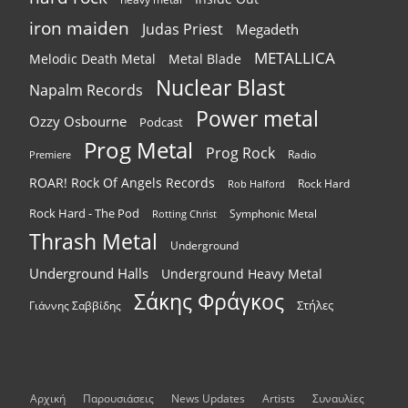
iron maiden
Judas Priest
Megadeth
METALLICA
Melodic Death Metal
Metal Blade
Nuclear Blast
Napalm Records
Power metal
Ozzy Osbourne
Podcast
Prog Metal
Prog Rock
Radio
Premiere
ROAR! Rock Of Angels Records
Rock Hard
Rob Halford
Rock Hard - The Pod
Symphonic Metal
Rotting Christ
Thrash Metal
Underground
Underground Halls
Underground Heavy Metal
Σάκης Φράγκος
Στήλες
Γιάννης Σαββίδης
Αρχική
Παρουσιάσεις
News Updates
Artists
Συναυλίες