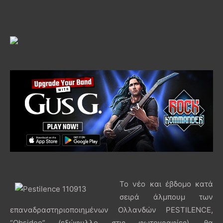
Το νέο και έβδομο κατά
σειρά άλμπουμ των
επαναδραστηριοποιημένων Ολλανδών PESTILENCE,
“Obsideo” (εξώφυλλο στις φωτογραφίες), θα