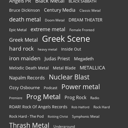
Black Metal
Angels PR
BLACK SABBATH
Century Media
Bruce Dickinson
Classic Metal
death metal
DREAM THEATER
Doom Metal
extreme metal
Epic Metal
Female Fronted
Greek Scene
Greek Metal
hard rock
Inside Out
heavy metal
iron maiden
Judas Priest
Megadeth
METALLICA
Melodic Death Metal
Metal Blade
Nuclear Blast
Napalm Records
Power metal
Ozzy Osbourne
Podcast
Prog Metal
Prog Rock
Radio
Premiere
ROAR! Rock Of Angels Records
Rock Hard
Rob Halford
Rock Hard - The Pod
Symphonic Metal
Rotting Christ
Thrash Metal
Underground