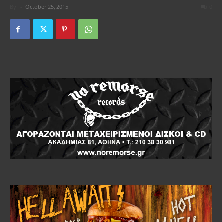
By
-
October 25, 2015
0