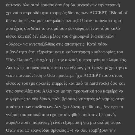
έφταναν όλα αυτά έσκασε σαν βόμβα μεγατόνων την περσινή
χρονιά ο απροσδόκητα τρομερός δίσκος των ACCEPT, “Blood of
the nations”, να μας καθηλώσει όλους!!! Όταν το συγκρότημα
που έχεις συνδέσει το όνομά σου κυκλοφορεί έναν τόσο καλό
δίσκο και εσύ δεν είσαι μέλος του δημιουργεί ένα επιπλέον
«βάρος» να ανταπεξέλθεις στις απαιτήσεις. Κατά πάσα
πιθανότητα έτσι εξηγείται και η καθυστέρηση κυκλοφορίας του
“Rev-Raptor”, σε σχέση με την αρχική ημερομηνία κυκλοφορίας.
Δυστυχώς οι συγκρίσεις πρέπει να γίνουν, γιατί απλά μέχρι την εκ
νέου επανασύνδεση ο Udo πρόσφερε ήχο ACCEPT τόσο στους
δίσκους του (με αρκετές επιρροές και από το hard rock) όσο και
στις συναυλίες του. Αλλά και με την προσωπική του καριέρα να
συγκρίνεις το νέο δίσκο, πάλι βρίσκεις χτυπητές αδυναμίες στην
ποιότητα των συνθέσεων. Δεν έχει δύναμη ο δίσκος, δεν έχει το
γνήσιο τσαμπουκά που έχουμε συνηθίσει από τον Γερμανό,
παρόλο που η παραγωγή είναι εξαιρετική για μια ακόμη φορά.
Όταν στα 13 τραγούδια βρίσκεις 3-4 να σου τραβήξουν την