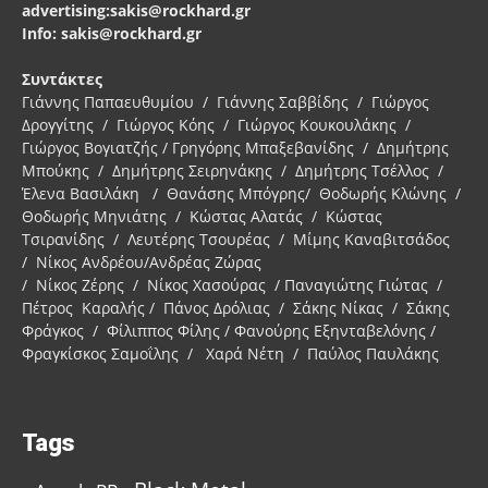
advertising:sakis@rockhard.gr
Info: sakis@rockhard.gr
Συντάκτες
Γιάννης Παπαευθυμίου / Γιάννης Σαββίδης / Γιώργος
Δρογγίτης / Γιώργος Κόης / Γιώργος Κουκουλάκης /
Γιώργος Βογιατζής / Γρηγόρης Μπαξεβανίδης / Δημήτρης
Μπούκης / Δημήτρης Σειρηνάκης / Δημήτρης Τσέλλος /
Έλενα Βασιλάκη / Θανάσης Μπόγρης/ Θοδωρής Κλώνης /
Θοδωρής Μηνιάτης / Κώστας Αλατάς / Κώστας
Τσιρανίδης / Λευτέρης Τσουρέας / Μίμης Καναβιτσάδος
/ Νίκος Ανδρέου/Ανδρέας Ζώρας
/ Νίκος Ζέρης / Νίκος Χασούρας / Παναγιώτης Γιώτας /
Πέτρος Καραλής / Πάνος Δρόλιας / Σάκης Νίκας / Σάκης
Φράγκος / Φίλιππος Φίλης / Φανούρης Εξηνταβελόνης /
Φραγκίσκος Σαμοΐλης / Χαρά Νέτη / Παύλος Παυλάκης
Tags