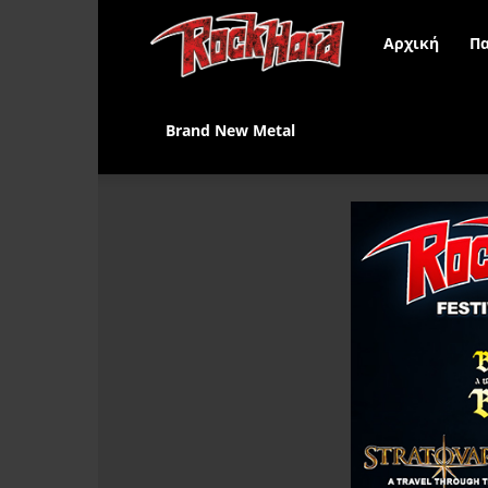
Rock
Αρχική
Πα
Hard
Brand New Metal
Greece