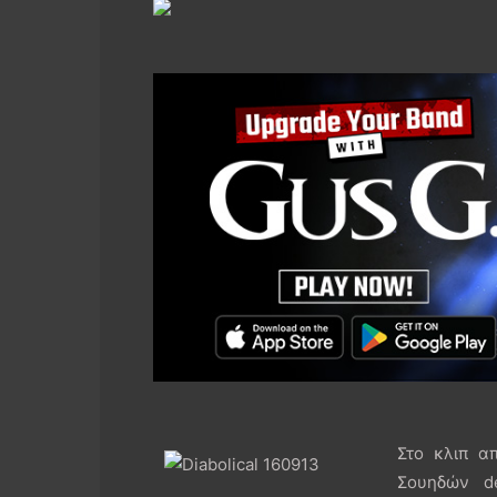
Στο κλιπ α
Σουηδών de