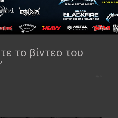
τε το βίντεο του
”
0