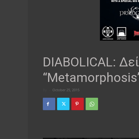
DIABOLICAL: Δεί
“Metamorphosis
By
-
October 25, 2015