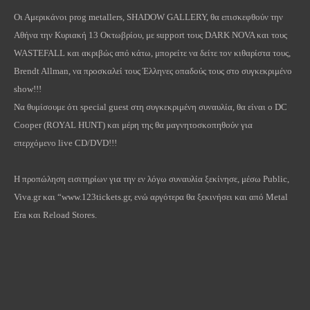
Οι Αμερικάνοι prog metallers, SHADOW GALLERY, θα επισκεφθούν την
Αθήνα την Κυριακή 13 Οκτωβρίου, με support τους DARK NOVA και τους
WASTEFALL και ακριβώς από κάτω, μπορείτε να δείτε τον κιθαρίστα τους,
Brendt Allman, να προσκαλεί τους Έλληνες οπαδούς τους στο συγκεκριμένο
show!!!
Να θυμίσουμε ότι special guest στη συγκεκριμένη συναυλία, θα είναι ο DC
Cooper (ROYAL HUNT) και μέρη της θα μαγνητοσκοπηθούν για
επερχόμενο live CD/DVD!!!
H προπώληση εισιτηρίων για την εν λόγω συναυλία ξεκίνησε, μέσω Public,
Viva.gr και “www.123tickets.gr, ενώ αργότερα θα ξεκινήσει και από Metal
Era και Reload Stores.