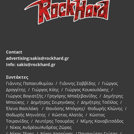
Contact
advertising:sakis@rockhard.gr
Info: sakis@rockhard.gr
Συντάκτες
Γιάννης Παπαευθυμίου / Γιάννης Σαββίδης / Γιώργος
Δρογγίτης / Γιώργος Κόης / Γιώργος Κουκουλάκης /
Γιώργος Βογιατζής / Γρηγόρης Μπαξεβανίδης / Δημήτρης
Μπούκης / Δημήτρης Σειρηνάκης / Δημήτρης Τσέλλος /
Έλενα Βασιλάκη / Θανάσης Μπόγρης/ Θοδωρής Κλώνης /
Θοδωρής Μηνιάτης / Κώστας Αλατάς / Κώστας
Τσιρανίδης / Λευτέρης Τσουρέας / Μίμης Καναβιτσάδος
/ Νίκος Ανδρέου/Ανδρέας Ζώρας
/ Νίκος Ζέρης / Νίκος Χασούρας / Παναγιώτης Γιώτας /