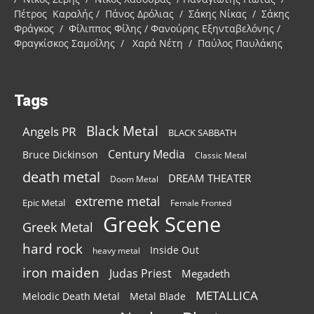
Πέτρος Καραλής / Πάνος Δρόλιας / Σάκης Νίκας / Σάκης
Φράγκος / Φίλιππος Φίλης / Φανούρης Εξηνταβελόνης /
Φραγκίσκος Σαμοΐλης / Χαρά Νέτη / Παύλος Παυλάκης
Tags
Black Metal
Angels PR
BLACK SABBATH
Century Media
Bruce Dickinson
Classic Metal
death metal
DREAM THEATER
Doom Metal
extreme metal
Epic Metal
Female Fronted
Greek Scene
Greek Metal
hard rock
Inside Out
heavy metal
iron maiden
Judas Priest
Megadeth
METALLICA
Melodic Death Metal
Metal Blade