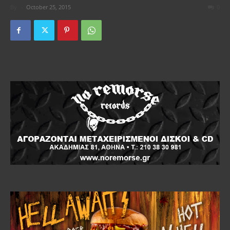
By
-
October 25, 2015
0