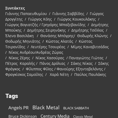
Συντάκτες
Γιάννης Παπαευθυμίου / Γιάννης Σαββίδης / Γιώργος
Δρογγίτης / Γιώργος Κόης / Γιώργος Κουκουλάκης /
Γιώργος Βογιατζής / Γρηγόρης Μπαξεβανίδης / Δημήτρης
Μπούκης / Δημήτρης Σειρηνάκης / Δημήτρης Τσέλλος /
Έλενα Βασιλάκη / Θανάσης Μπόγρης/ Θοδωρής Κλώνης /
Θοδωρής Μηνιάτης / Κώστας Αλατάς / Κώστας
Τσιρανίδης / Λευτέρης Τσουρέας / Μίμης Καναβιτσάδος
/ Νίκος Ανδρέου/Ανδρέας Ζώρας
/ Νίκος Ζέρης / Νίκος Χασούρας / Παναγιώτης Γιώτας /
Πέτρος Καραλής / Πάνος Δρόλιας / Σάκης Νίκας / Σάκης
Φράγκος / Φίλιππος Φίλης / Φανούρης Εξηνταβελόνης /
Φραγκίσκος Σαμοΐλης / Χαρά Νέτη / Παύλος Παυλάκης
Tags
Black Metal
Angels PR
BLACK SABBATH
Century Media
Bruce Dickinson
Classic Metal