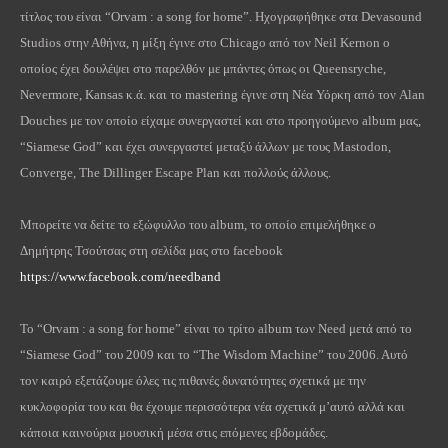
τίτλος του είναι “Orvam : a song for home”. Ηχογραφήθηκε στα Devasound
Studios στην Αθήνα, η μίξη έγινε στο Chicago από τον Neil Kernon ο
οποίος έχει δουλέψει στο παρελθόν με μπάντες όπως οι Queensryche,
Nevermore, Kansas κ.ά. και το mastering έγινε στη Νέα Υόρκη από τον Alan
Douches με τον οποίο είχαμε συνεργαστεί και στο προηγούμενο album μας,
“Siamese God” και έχει συνεργαστεί μεταξύ άλλων με τους Mastodon,
Converge, The Dillinger Escape Plan και πολλούς άλλους.
Μπορείτε να δείτε το εξώφυλλο του album, το οποίο επιμελήθηκε o
Δημήτρης Τσούτσας στη σελίδα μας στο facebook
https://www.facebook.com/needband
To “Orvam : a song for home” είναι το τρίτο album των Need μετά από το
“Siamese God” του 2009 και το “The Wisdom Machine” του 2006. Αυτό
τον καιρό εξετάζουμε όλες τις πιθανές δυνατότητες σχετικά με την
κυκλοφορία του και θα έχουμε περισσότερα νέα σχετικά μ’αυτό αλλά και
κάποια καινούρια μουσική μέσα στις επόμενες εβδομάδες.