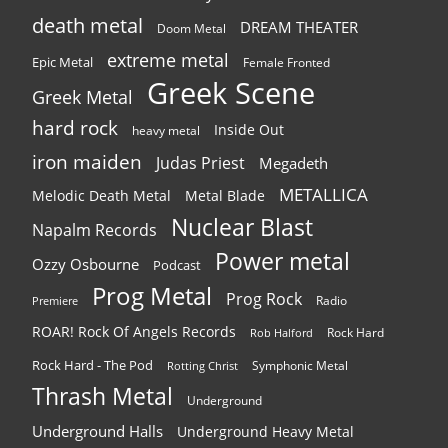
death metal
DREAM THEATER
Doom Metal
extreme metal
Epic Metal
Female Fronted
Greek Scene
Greek Metal
hard rock
Inside Out
heavy metal
iron maiden
Judas Priest
Megadeth
METALLICA
Melodic Death Metal
Metal Blade
Nuclear Blast
Napalm Records
Power metal
Ozzy Osbourne
Podcast
Prog Metal
Prog Rock
Radio
Premiere
ROAR! Rock Of Angels Records
Rock Hard
Rob Halford
Rock Hard - The Pod
Symphonic Metal
Rotting Christ
Thrash Metal
Underground
Underground Halls
Underground Heavy Metal