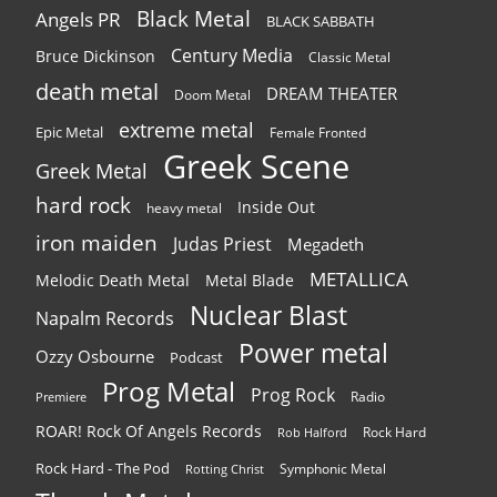
Black Metal
Angels PR
BLACK SABBATH
Century Media
Bruce Dickinson
Classic Metal
death metal
DREAM THEATER
Doom Metal
extreme metal
Epic Metal
Female Fronted
Greek Scene
Greek Metal
hard rock
Inside Out
heavy metal
iron maiden
Judas Priest
Megadeth
METALLICA
Melodic Death Metal
Metal Blade
Nuclear Blast
Napalm Records
Power metal
Ozzy Osbourne
Podcast
Prog Metal
Prog Rock
Radio
Premiere
ROAR! Rock Of Angels Records
Rock Hard
Rob Halford
Rock Hard - The Pod
Symphonic Metal
Rotting Christ