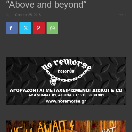
“Above and beyond”
By
-
October 25, 2015
0