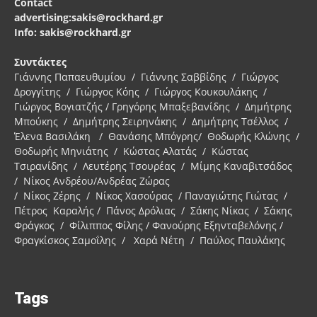
Contact
advertising:sakis@rockhard.gr
Info: sakis@rockhard.gr
Συντάκτες
Γιάννης Παπαευθυμίου / Γιάννης Σαββίδης / Γιώργος
Δρογγίτης / Γιώργος Κόης / Γιώργος Κουκουλάκης /
Γιώργος Βογιατζής / Γρηγόρης Μπαξεβανίδης / Δημήτρης
Μπούκης / Δημήτρης Σειρηνάκης / Δημήτρης Τσέλλος /
Έλενα Βασιλάκη / Θανάσης Μπόγρης/ Θοδωρής Κλώνης /
Θοδωρής Μηνιάτης / Κώστας Αλατάς / Κώστας
Τσιρανίδης / Λευτέρης Τσουρέας / Μίμης Καναβιτσάδος
/ Νίκος Ανδρέου/Ανδρέας Ζώρας
/ Νίκος Ζέρης / Νίκος Χασούρας / Παναγιώτης Γιώτας /
Πέτρος Καραλής / Πάνος Δρόλιας / Σάκης Νίκας / Σάκης
Φράγκος / Φίλιππος Φίλης / Φανούρης Εξηνταβελόνης /
Φραγκίσκος Σαμοΐλης / Χαρά Νέτη / Παύλος Παυλάκης
Tags