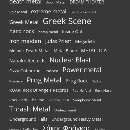
death metal
DREAM THEATER
Doom Metal
extreme metal
Epic Metal
Female Fronted
Greek Scene
Greek Metal
hard rock
Inside Out
heavy metal
iron maiden
Judas Priest
Megadeth
METALLICA
Melodic Death Metal
Metal Blade
Nuclear Blast
Napalm Records
Power metal
Ozzy Osbourne
Podcast
Prog Metal
Prog Rock
Radio
Premiere
ROAR! Rock Of Angels Records
Rock Hard
Rob Halford
Rock Hard - The Pod
Symphonic Metal
Rotting Christ
Thrash Metal
Underground
Underground Halls
Underground Heavy Metal
Σάκης Φράγκος
Γιάννης Σαββίδης
Στήλες