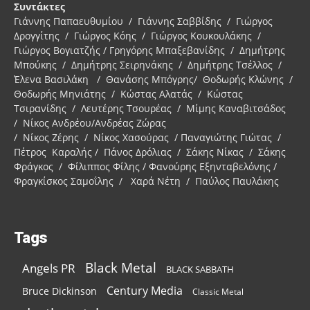
Συντάκτες
Γιάννης Παπαευθυμίου / Γιάννης Σαββίδης / Γιώργος
Δρογγίτης / Γιώργος Κόης / Γιώργος Κουκουλάκης /
Γιώργος Βογιατζής / Γρηγόρης Μπαξεβανίδης / Δημήτρης
Μπούκης / Δημήτρης Σειρηνάκης / Δημήτρης Τσέλλος /
Έλενα Βασιλάκη / Θανάσης Μπόγρης/ Θοδωρής Κλώνης /
Θοδωρής Μηνιάτης / Κώστας Αλατάς / Κώστας
Τσιρανίδης / Λευτέρης Τσουρέας / Μίμης Καναβιτσάδος
/ Νίκος Ανδρέου/Ανδρέας Ζώρας
/ Νίκος Ζέρης / Νίκος Χασούρας / Παναγιώτης Γιώτας /
Πέτρος Καραλής / Πάνος Δρόλιας / Σάκης Νίκας / Σάκης
Φράγκος / Φίλιππος Φίλης / Φανούρης Εξηνταβελόνης /
Φραγκίσκος Σαμοΐλης / Χαρά Νέτη / Παύλος Παυλάκης
Tags
Black Metal
Angels PR
BLACK SABBATH
Century Media
Bruce Dickinson
Classic Metal