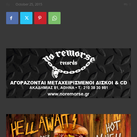
By
-
October 25, 2015
0