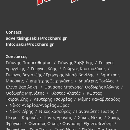
Contact
advertising:sakis@rockhard.gr
Info: sakis@rockhard.gr
Συντάκτες
Γιάννης Παπαευθυμίου / Γιάννης Σαββίδης / Γιώργος
Δρογγίτης / Γιώργος Κόης / Γιώργος Κουκουλάκης /
Γιώργος Βογιατζής / Γρηγόρης Μπαξεβανίδης / Δημήτρης
Μπούκης / Δημήτρης Σειρηνάκης / Δημήτρης Τσέλλος /
Έλενα Βασιλάκη / Θανάσης Μπόγρης/ Θοδωρής Κλώνης /
Θοδωρής Μηνιάτης / Κώστας Αλατάς / Κώστας
Τσιρανίδης / Λευτέρης Τσουρέας / Μίμης Καναβιτσάδος
/ Νίκος Ανδρέου/Ανδρέας Ζώρας
/ Νίκος Ζέρης / Νίκος Χασούρας / Παναγιώτης Γιώτας /
Πέτρος Καραλής / Πάνος Δρόλιας / Σάκης Νίκας / Σάκης
Φράγκος / Φίλιππος Φίλης / Φανούρης Εξηνταβελόνης /
Φραγκίσκος Σαμοΐλης / Χαρά Νέτη / Παύλος Παυλάκης