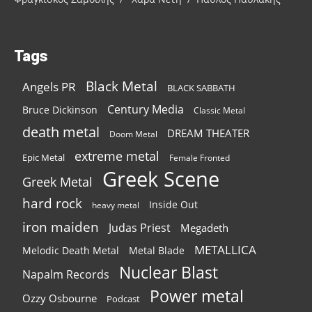
Tags
Black Metal
Angels PR
BLACK SABBATH
Century Media
Bruce Dickinson
Classic Metal
death metal
DREAM THEATER
Doom Metal
extreme metal
Epic Metal
Female Fronted
Greek Scene
Greek Metal
hard rock
Inside Out
heavy metal
iron maiden
Judas Priest
Megadeth
METALLICA
Melodic Death Metal
Metal Blade
Nuclear Blast
Napalm Records
Power metal
Ozzy Osbourne
Podcast