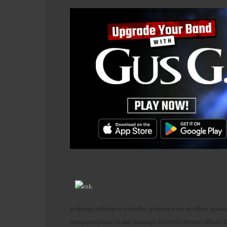
μπήκαμε σοβαρά στο studio, αλλαγές στην σύνθεση προσω
αποφασισμένοι να σας δώσουμε ένα πολύ δυνατό album. Ο τ