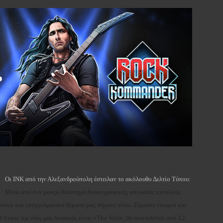
Οι INK από την Αλεξανδρούπολη έστειλαν το ακόλουθο Δελτίο Τύπου:
Μετά από ένα μακρύ διάστημα δισκογραφικής απουσίας επιτέλους
πικά και επαγγελματικά θέματα μας πήγανε πίσω. Είμαστε έτοιμοι και
ίτλος της νέας μας δουλειάς είναι «The Veil», θα αποτελείται από 12