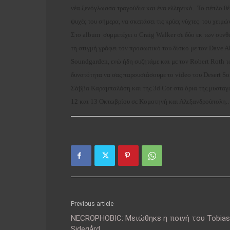
νέα ξενόγλωσσα τραγούδια και ένα ελληνικό. Το πέπλο θέλ
ψυχές του σήμερα, να σκεπάσει τις κρύες νύχτες του χειμ
Στο album συμμετέχει ο Craig Walker σε δύο εκ των συνθ
τη στιγμή γράφει τον προσωπικό του δίσκο με τον Dave A
Soundgarden, ενώ ήδη συζητάμε και με τον Robert Roth τ
δυνατότητα να σας παρουσιάσουμε το video του Desert So
Σάββα Καραμπαλάση και της 3d Cor στα όρια της μυσταγωγί
12 και 13 Οκτωβρίου σε Κομοτηνή και Αλεξανδρούπολη..
Previous article
NECROPHOBIC: Μειώθηκε η ποινή του Tobias
Sidegård