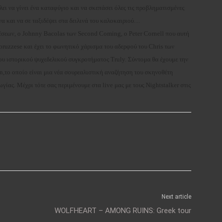
ει να γίνει ένα καταφύγιο και να σκεπάσει όλες τις προβληματισμένες
ώνα και να σε ταξιδέψει στα δειλινά του καλοκαιριού…
έσεων, ο Johnny Bacolas των Second Coming, o Peter Cornell που αυτή
bruzzese και έχει το φωνητικό χάρισμα του αδερφού του Chris των
oυ ιστορικού ψυχεδελικού συγκροτήματος Τruly. Σύντομα θα έχουμε την
n,το οποίο είναι μια νέα σουρεαλιστική αναζήτηση του σκηνοθέτη
ας. Μέχρι τότε σας περιμένουμε στα live μας με τους Nightstalker στις
Next article
WOLFHEART – AMONG RUINS: Greek tour