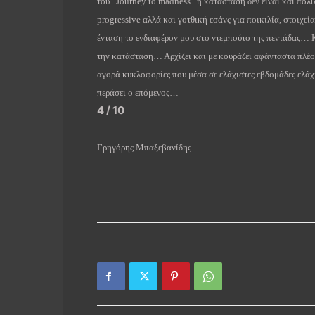
του “Journey to madness” η κατάσταση δεν είναι και πολ
progressive αλλά και γοτθική εσάνς για ποικιλία, στοιχε
ένταση το ενδιαφέρον μου στο ντεμπούτο της πεντάδας… Κ
την κατάσταση… Αρχίζει και με κουράζει αφάνταστα πλέον
αγορά κυκλοφορίες που μέσα σε ελάχιστες εβδομάδες ελάχ
περάσει ο επόμενος…
4 / 10
Γρηγόρης Μπαξεβανίδης