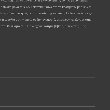
ύ καλύτερη, τυπικό power metal Σκανδιναβικής κοπής, με ρινίσματα
ία που από μόνα τους δεν κρίνονται ικανά στο να κρατήσουν με αμείωτη
αι φυσικά ούτε η μίξη και το mastering του Andy La Rocque διασώζει
 η ευκολία με την οποία οι δισκογραφικές επιμένουν να ρίχνουν στην
ιστοι θα συζητούν… Για διαχρονικότητα, βέβαια, ούτε λόγος… Ας