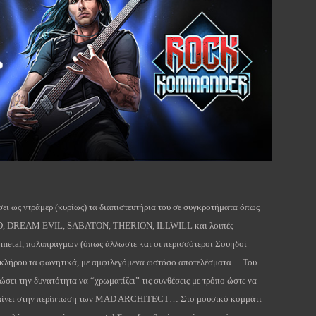
ι ως ντράμερ (κυρίως) τα διαπιστευτήρια του σε συγκροτήματα όπως
REAM EVIL, SABATON, THERION, ILLWILL και λοιπές
 metal, πολυπράγμων (όπως άλλωστε και οι περισσότεροι Σουηδοί
κλήρου τα φωνητικά, με αμφιλεγόμενα ωστόσο αποτελέσματα… Του
δώσει την δυνατότητα να “χρωματίζει” τις συνθέσεις με τρόπο ώστε να
υμβαίνει στην περίπτωση των MAD ARCHITECT… Στο μουσικό κομμάτι