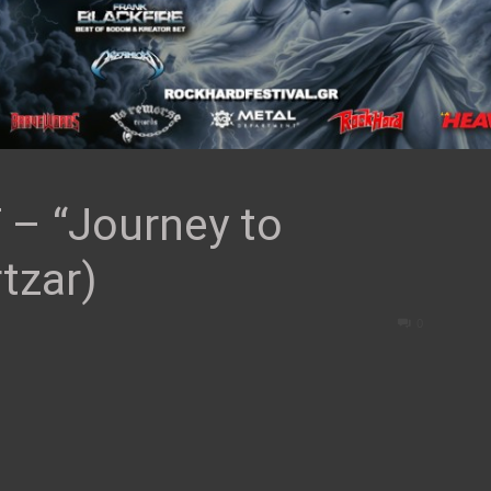
– “Journey to
tzar)
0