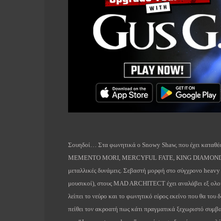
Σουηδοί… Στα φωνητικά ο Snowy Shaw, που έχει καταθέσε
MEMENTO MORI, MERCYFUL FATE, KING DIAMOND, D
μεταλλικές δυνάμεις. Σεβαστή μορφή στο σύγχρονο heavy
μουσικοί), στους MAD ARCHITECT έχει αναλάβει εξ ολο
λείπει το νεύρο και το φωνητικό εύρος εκείνο που θα του 
πείθει τον ακροατή πως κάτι πραγματικά ξεχωριστό σ