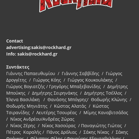
Contact
advertising:sakis@rockhard.gr
Info: sakis@rockhard.gr
Συντάκτες
Γιάννης Παπαευθυμίου / Γιάννης Σαββίδης / Γιώργος
Δρογγίτης / Γιώργος Κόης / Γιώργος Κουκουλάκης /
Γιώργος Βογιατζής / Γρηγόρης Μπαξεβανίδης / Δημήτρης
Μπούκης / Δημήτρης Σειρηνάκης / Δημήτρης Τσέλλος /
Έλενα Βασιλάκη / Θανάσης Μπόγρης/ Θοδωρής Κλώνης /
Θοδωρής Μηνιάτης / Κώστας Αλατάς / Κώστας
Τσιρανίδης / Λευτέρης Τσουρέας / Μίμης Καναβιτσάδος
/ Νίκος Ανδρέου/Ανδρέας Ζώρας
/ Νίκος Ζέρης / Νίκος Χασούρας / Παναγιώτης Γιώτας /
Πέτρος Καραλής / Πάνος Δρόλιας / Σάκης Νίκας / Σάκης
Φράγκος / Φίλιππος Φίλης / Φανούρης Εξηνταβελόνης /