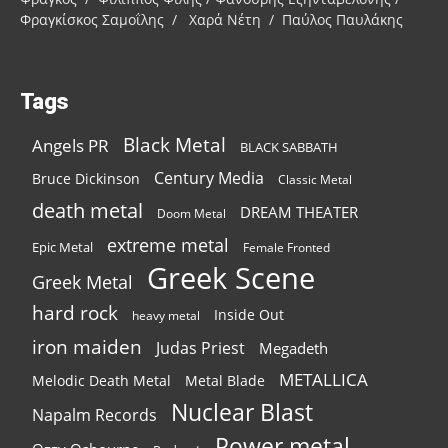
Φραγκίσκος Σαμοΐλης / Χαρά Νέτη / Παύλος Παυλάκης
Tags
Black Metal
Angels PR
BLACK SABBATH
Century Media
Bruce Dickinson
Classic Metal
death metal
DREAM THEATER
Doom Metal
extreme metal
Epic Metal
Female Fronted
Greek Scene
Greek Metal
hard rock
Inside Out
heavy metal
iron maiden
Judas Priest
Megadeth
METALLICA
Melodic Death Metal
Metal Blade
Nuclear Blast
Napalm Records
Power metal