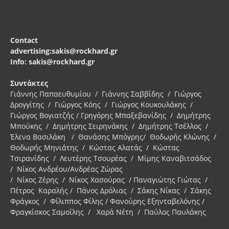
Contact
advertising:sakis@rockhard.gr
Info: sakis@rockhard.gr
Συντάκτες
Γιάννης Παπαευθυμίου / Γιάννης Σαββίδης / Γιώργος
Δρογγίτης / Γιώργος Κόης / Γιώργος Κουκουλάκης /
Γιώργος Βογιατζής / Γρηγόρης Μπαξεβανίδης / Δημήτρης
Μπούκης / Δημήτρης Σειρηνάκης / Δημήτρης Τσέλλος /
Έλενα Βασιλάκη / Θανάσης Μπόγρης/ Θοδωρής Κλώνης /
Θοδωρής Μηνιάτης / Κώστας Αλατάς / Κώστας
Τσιρανίδης / Λευτέρης Τσουρέας / Μίμης Καναβιτσάδος
/ Νίκος Ανδρέου/Ανδρέας Ζώρας
/ Νίκος Ζέρης / Νίκος Χασούρας / Παναγιώτης Γιώτας /
Πέτρος Καραλής / Πάνος Δρόλιας / Σάκης Νίκας / Σάκης
Φράγκος / Φίλιππος Φίλης / Φανούρης Εξηνταβελόνης /
Φραγκίσκος Σαμοΐλης / Χαρά Νέτη / Παύλος Παυλάκης