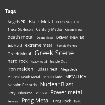
Tags
Black Metal
Angels PR
BLACK SABBATH
Century Media
Bruce Dickinson
Classic Metal
death metal
DREAM THEATER
Doom Metal
extreme metal
Epic Metal
Female Fronted
Greek Scene
Greek Metal
hard rock
Inside Out
heavy metal
iron maiden
Judas Priest
Megadeth
METALLICA
Melodic Death Metal
Metal Blade
Nuclear Blast
Napalm Records
Power metal
Ozzy Osbourne
Podcast
Prog Metal
Prog Rock
Radio
Premiere