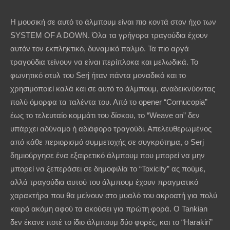
Η μουσική σε αυτό το άλμπουμ είναι πιο κοντά στον ήχο των
SYSTEM OF A DOWN. Όλα τα γρήγορα τραγούδια έχουν
αυτόν τον εκπληκτικό, δυναμικό παλμό. Τα πιο αργά
τραγούδια τείνουν να είναι περίπλοκα και μελωδικά. Το
φωνητικό στυλ του Serj ήταν πάντα μοναδικό και το
χρησιμοποιεί καλά και σε αυτό το άλμπουμ, αναδεικνύοντας
πολύ όμορφα τα ταλέντα του. Από το opener “Cornucopia”
έως το τελευταίο κομμάτι του δίσκου, το “Weave on” δεν
υπάρχει αδύναμο ή αδιάφορο τραγούδι. Απελευθερωμένος
από κάθε περιορισμό συμμετοχής σε συγκρότημα, ο Serj
δημιούργησε ένα εξαιρετικό άλμπουμ που μπορεί να μην
μπορεί να ξεπεράσει σε δημοφιλία το “Toxicity” ας πούμε,
αλλά τραγούδια αυτού του άλμπουμ έχουν πραγματικό
χαρακτήρα που θα μείνουν στο μυαλό του ακροατή για πολύ
καιρό ακόμη αφού τα ακούσει για πρώτη φορά. Ο Tankian
δεν έκανε ποτέ το ίδιο άλμπουμ δύο φορές, και το “Harakiri”