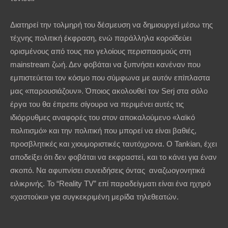
Διατηρεί την τολμηρή του δέσμευση να δημιουργεί μέσω της
τέχνης πολιτική έκφραση, ενώ παράλληλα κοροϊδεύει
ορισμένους από τους πιο γελοίους περισπασμούς στη
mainstream ζωή. Δεν φοβάται να ξυπνήσει κανέναν που
εμπιστεύεται τον κόσμο που σύμφωνα με αυτόν επίπλαστα
μας «παρουσιάζουν». Όποιος ακολουθεί τον Serj στα σόλο
έργα του θα έπρεπε σίγουρα να περιμένει αυτές τις
ιδιόρρυθμες αναφορές του στον αποκαλούμενο «λαϊκό
πολιτισμό» και την πολιτική που μπορεί να είναι βαθιές,
προσβλητικές και χιουμοριστικές ταυτόχρονα. Ο Tankian, έχει
αποδείξει ότι δεν φοβάται να εκφραστεί, και το κάνει για έναν
σκοπό. Να αφυπνίσει συνειδήσεις όντας αναζωογονητικά
ειλικρινής. Το “Reality TV” επί παραδείγματι είναι ένα ηχηρό
«χαστούκι» για συγκεκριμένη μερίδα τηλεθεατών.