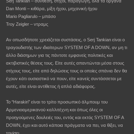
Serj Tankian – σύνθεση, στίχοι, παραγωγή, όλα τα όργανα
Dan Monti – κιθάρα, μίξη ήχου, μηχανική ήχου
Mario Pagliarulo – μπάσο
Troy Zeigler – ντραμς
Αν οπωσδήποτε χρειάζεται συστάσεις, ο Serj Tankian είναι ο
τραγουδιστής των ιδιαίτερων SYSTEM OF A DOWN, αν μη τι
άλλο διάσημων για τις πάντοτε εμφανείς πολιτικές και
ακτιβιστικές θέσεις τους. Είτε αυτές απαντώνται μέσα στους
στίχους τους, είτε από δηλώσεις τους οι οποίες σπάνια δεν θα
έχουν κάτι ουσιαστικό να πουν, είτε κανείς συντάσσεται με
αυτές, είτε είναι αντίθετος ή απλά αδιάφορος.
Το “Harakiri” είναι το τρίτο προσωπικό άλμπουμ του
Αρμενιοαμερικανού καλλιτέχνη και όπως όλες οι
προηγούμενες δουλειές του, εντός και εκτός SYSTEM OF A
DOWN, έχει και αυτό κάποια πράγματα να πει, να θίξει, να
τονίσει.