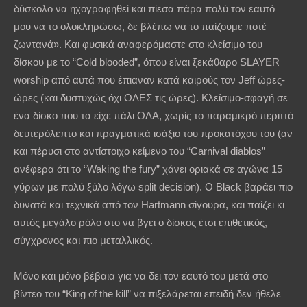
δύσκολο να ηχογραφηθεί και πίεσα πάρα πολύ τον εαυτό
μου να το ολοκληρώσω, δε βλέπω να το παίζουμε ποτέ
ζωντανά». Και φυσικά αναφερόμαστε στο κλείσιμο του
δίσκου με το “Cold blooded”, όπου είναι ξεκάθαρο SLAYER
worship από αυτά που έπιαναν κατά καιρούς τον Jeff ώρες-
ώρες (και δυστυχώς όχι ΟΛΕΣ τις ώρες). Κλείσιμο-σφαγή σε
ένα δίσκο που τα είχε πάλι ΟΛΑ, χωρίς το παραμικρό περιττό
δευτερόλεπτο και πραγματικά ισάξιο του προκατόχου του (αν
και πέρυσι στο αντίστοιχο κείμενο του “Carnival diablos”
ανέφερα ότι το “Waking the fury” χάνει οριακά σε αγώνα 15
γύρων με πολύ ξύλο λόγω split decision). O Black βαράει πιο
δυνατά και τεχνικά από τον Hartmann σίγουρα, και παίζει κι
αυτός μεγάλο ρόλο στο να βγει ο δίσκος έτσι επιθετικός,
σύγχρονος και πιο μεταλλικός.
Μόνο και μόνο βέβαια για να δει τον εαυτό του μετά στο
βίντεο του “King of the kill” να πιξελάρεται επειδή δεν ήθελε