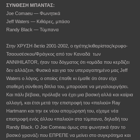
ΣΥΝΘΕΣΗ
ΜΠΑΝΤΑΣ
:
Joe Comaeu — Φωνητικά
Jeff Waters — Κιθάρες, μπάσο
Randy Black — Τύμπανα
Στην ΧΡΥΣΗ διετία 2001-2002, ο ηγέτης/κιθαρίστας/κρυφο-
Τσαουσέσκου/Φράγκος από τον Καναδά των
ANNIHILATOR, ήταν του δόγματος ότι «ομάδα που κερδίζει
δεν αλλάζει». Φυσικά και για τον υπεραγαπημένο μας Jeff
Waters ο λόγος, ο οποίος έπαθε κι έμαθε ότι όταν είχε
σταθερή σύνθεση δίπλα του, μπορούσε να μεγαλουργήσει.
Και πάλι βέβαια, πρόλαβε να έχει μια βασική αλλά και καίρια
αλλαγή, και έτσι μετά την επιστροφή του «παλιού» Ray
Hartmann και την εκ νέου αποχώρησή του, είχαμε νέα
επιστροφή ενός άλλου «παλιού» στα τύμπανα, δηλαδή του
Randy Black. O Joe Comeau όμως στα φωνητικά ήταν το
βασικό γρανάζι που ΕΠΡΕΠΕ να μείνει στο συγκρότημα και