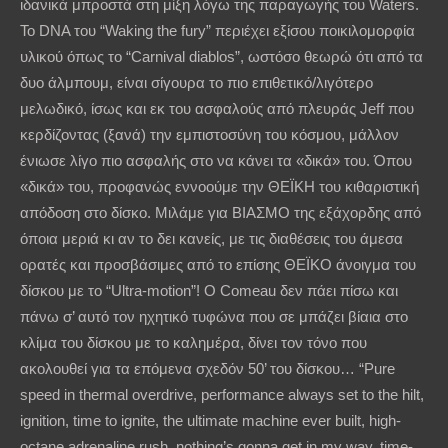
ιδανικά μπροστά στη μίξη λόγω της παραγωγής του Waters.
Το DNA του “Waking the fury” περιέχει εξίσου ποικιλομορφία
υλικού όπως το “Carnival diablos”, ωστόσο θεωρώ ότι από τα
δυο άλμπουμ, είναι σίγουρα το πιο επιθετικό/λιγότερο
μελωδικό, ίσως και εκ του ασφαλούς από πλευράς Jeff που
κερδίζοντας (ξανά) την εμπιστοσύνη του κόσμου, μάλλον
ένιωσε λίγο πιο ασφαλής στο να κάνει τα «δικά» του. Όπου
«δικά» του, προφανώς εννοούμε την ΘΕΪΚΗ του κιθαριστική
απόδοση στο δίσκο. Μιλάμε για ΒΙΑΣΜΟ της εξάχορδης από
όποια μεριά κι αν το δει κανείς, με τις διαθέσεις του άμεσα
ορατές και προσβάσιμες από το επίσης ΘΕΪΚΟ άνοιγμα του
δίσκου με το “Ultra-motion”! O Comeau δεν πάει πίσω και
πάνω σ’ αυτό τον ηχητικό τυφώνα που σε μπάζει βίαια στο
κλίμα του δίσκου με το καλημέρα, δίνει τον τόνο που
ακολουθεί για τα επόμενα σχεδόν 50’ του δίσκου… “Pure
speed in thermal overdrive, performance always set to the hilt,
ignition, time to ignite, the ultimate machine ever built, high-
octane adrenaline rush, nothing’s gonna get in my way, time-