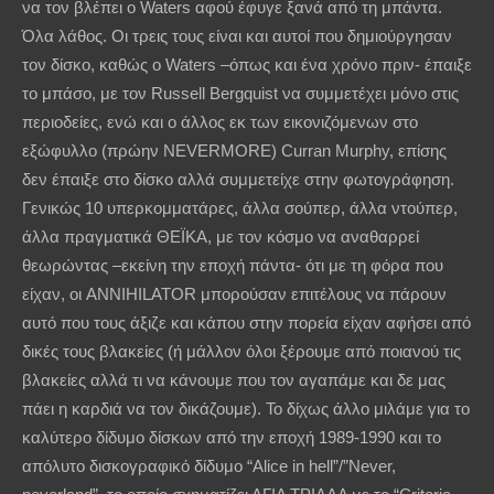
να τον βλέπει ο Waters αφού έφυγε ξανά από τη μπάντα.
Όλα λάθος. Οι τρεις τους είναι και αυτοί που δημιούργησαν
τον δίσκο, καθώς ο Waters –όπως και ένα χρόνο πριν- έπαιξε
το μπάσο, με τον Russell Bergquist να συμμετέχει μόνο στις
περιοδείες, ενώ και ο άλλος εκ των εικονιζόμενων στο
εξώφυλλο (πρώην NEVERMORE) Curran Murphy, επίσης
δεν έπαιξε στο δίσκο αλλά συμμετείχε στην φωτογράφηση.
Γενικώς 10 υπερκομματάρες, άλλα σούπερ, άλλα ντούπερ,
άλλα πραγματικά ΘΕΪΚΑ, με τον κόσμο να αναθαρρεί
θεωρώντας –εκείνη την εποχή πάντα- ότι με τη φόρα που
είχαν, οι ANNIHILATOR μπορούσαν επιτέλους να πάρουν
αυτό που τους άξιζε και κάπου στην πορεία είχαν αφήσει από
δικές τους βλακείες (ή μάλλον όλοι ξέρουμε από ποιανού τις
βλακείες αλλά τι να κάνουμε που τον αγαπάμε και δε μας
πάει η καρδιά να τον δικάζουμε). Το δίχως άλλο μιλάμε για το
καλύτερο δίδυμο δίσκων από την εποχή 1989-1990 και το
απόλυτο δισκογραφικό δίδυμο “Alice in hell”/”Never,