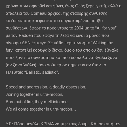
χρόνια πριν σηκωθεί και φύγει, ένας Θεός ξέρει γιατί), αλλά η
απώλεια του Comeau αρχικά, της σταθερής σύνθεσης
κατ’επέκταση και φυσικά του συγκεκριμένου μοτίβο
συνθέσεων, έφερε το κρύο ντους το 2004 με το “All for you”,
με τον Padden που έφαγε τη λέζα να είναι ο μόνος που
σίγουρα ΔΕΝ έφταιγε. Σε κάθε περίπτωση το “Waking the
fury” αποτελεί κορυφαίο δίσκο, όμοιο του οποίου δεν έβγαλε
ποτέ ξανά το συγκρότημα και που δύσκολα να βγάλει ξανά
(αν ξαναβγάλει), όσο σούπερ σε σημεία κι αν ήταν το
τελευταίο “Ballistic, sadistic”.
Speed and aggression, a deadly obsession,
Joining together in ultra-motion,
Born out of fire, they melt into one,
We all come together in ultra-motion…
Υ.Γ.: Πόσο μεγάλο ΚΡΙΜΑ να μην τους δούμε ΚΑΙ σε αυτή την