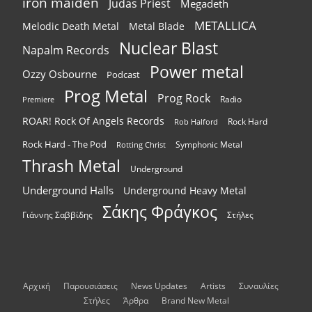
iron maiden
Judas Priest
Megadeth
METALLICA
Melodic Death Metal
Metal Blade
Nuclear Blast
Napalm Records
Power metal
Ozzy Osbourne
Podcast
Prog Metal
Prog Rock
Radio
Premiere
ROAR! Rock Of Angels Records
Rock Hard
Rob Halford
Rock Hard - The Pod
Symphonic Metal
Rotting Christ
Thrash Metal
Underground
Underground Halls
Underground Heavy Metal
Σάκης Φράγκος
Γιάννης Σαββίδης
Στήλες
Αρχική
Παρουσιάσεις
News Updates
Artists
Συναυλίες
Στήλες
Άρθρα
Brand New Metal