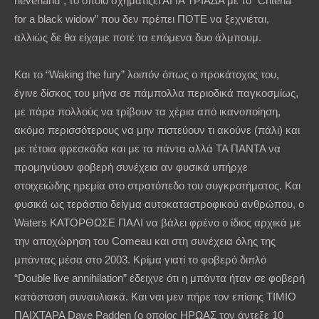
neverland”, το οποίο σχηματίζει ΑΓΙΑ ΤΡΙΑΔΑ με το “Criteria
for a black widow” που δεν πρέπει ΠΟΤΕ να ξεχνιέται,
αλλιώς δε θα είχαμε ποτέ τα επόμενα δυο άλμπουμ.
Και το “Waking the fury” λοιπόν όπως ο προκάτοχος του,
έγινε δίσκος του μήνα σε πάμπολλα περιοδικά παγκοσμίως,
με πάρα πολλούς να τρίβουν τα χέρια από ικανοποίηση,
ακόμα περισσότερους να μην πιστεύουν τι ακούνε (πάλι) και
με τέτοια φρεσκάδα και με τα πάντα αλλά ΤΑ ΠΑΝΤΑ να
προμηνύουν φοβερή συνέχεια αν φυσικά υπήρχε
στοιχειώδης ηρεμία στο στρατόπεδο του συγκροτήματος. Και
φυσικά ως τεράστιο δείγμα αυτοκαταστροφικού ανθρώπου, ο
Waters ΚΑΤΟΡΘΩΣΕ ΠΑΛΙ να βάλει φρένο ο ίδιος αρχικά με
την αποχώρηση του Comeau και στη συνέχεια όλης της
μπάντας μέσα στο 2003. Κρίμα γιατί το φοβερό διπλό
“Double live annihilation” έδειχνε ότι η μπάντα ήταν σε φοβερή
κατάσταση συναυλιακά. Και ναι μεν πήρε τον επίσης ΤΙΜΙΟ
ΠΑΙΧΤΑΡΑ Dave Padden (ο οποίος ΗΡΩΑΣ τον άντεξε 10