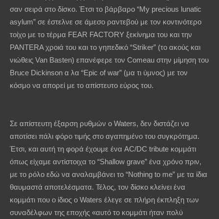
σαν σειρά στο δίσκο. Έτσι το βάρβαρο “My precious lunatic
asylum” σε έστελνε σε άμεσο ραντεβού με τον κοντινότερο
τοίχο με το τέρμα FEAR FACTORY ξεκίνημα του και την
PANTERA χροιά του και το γηπεδικό “Striker” (το ακούς και
νιώθεις Van Basten) επανέφερε τον Comeau στην μίμηση του
Bruce Dickinson α λα “Epic of war” (μα τι ύμνος) με τον
κόσμο να απορεί με το απίστευτο εύρος του.
Σε απίστευτη έξαρση ρυθμών ο Waters, δεν διστάζει να
αποτίσει πάλι φόρο τιμής στο αγαπημένο του συγκρότημα.
Έτσι, και αυτή τη φορά έχουμε ένα AC/DC tribute κομμάτι
όπως είχαμε αντίστοιχα το “Shallow grave” ένα χρόνο πριν,
με το ρόλο εδώ να αναλαμβάνει το “Nothing to me” με τα ίδια
θαυμαστά αποτελέσματα. Τέλος, τον δίσκο κλείνει ένα
κομμάτι που ο ίδιος ο Waters έλεγε σε πλήρη έκπληξη των
συναδέλφων της εποχής «αυτό το κομμάτι ήταν πολύ