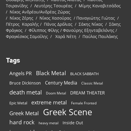
Τσιρανίδης / Λευτέρης Τσουρέας / Μίμης Καναβιτσάδος
/ Νίκος Ανδρέου/Ανδρέας Ζώρας
/ Νίκος Ζέρης / Νίκος Χασούρας / Παναγιώτης Γιώτας /
Πέτρος Καραλής / Πάνος Δρόλιας / Σάκης Νίκας / Σάκης
Φράγκος / Φίλιππος Φίλης / Φανούρης Εξηνταβελόνης /
Φραγκίσκος Σαμοΐλης / Χαρά Νέτη / Παύλος Παυλάκης
Tags
Black Metal
Angels PR
BLACK SABBATH
Century Media
Bruce Dickinson
Classic Metal
death metal
DREAM THEATER
Doom Metal
extreme metal
Epic Metal
Female Fronted
Greek Scene
Greek Metal
hard rock
Inside Out
heavy metal