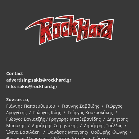
Contact
advertising:sakis@rockhard.gr
Info: sakis@rockhard.gr
Συντάκτες
Γιάννης Παπαευθυμίου / Γιάννης Σαββίδης / Γιώργος
Δρογγίτης / Γιώργος Κόης / Γιώργος Κουκουλάκης /
Γιώργος Βογιατζής / Γρηγόρης Μπαξεβανίδης / Δημήτρης
Μπούκης / Δημήτρης Σειρηνάκης / Δημήτρης Τσέλλος /
Έλενα Βασιλάκη / Θανάσης Μπόγρης/ Θοδωρής Κλώνης /
Θοδωρής Μηνιάτης / Κώστας Αλατάς / Κώστας