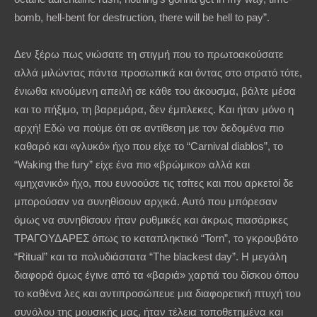
bomb, hell-bent for destruction, there will be hell to pay”.
Δεν ξέρω πως νιώσατε τη στιγμή που το πρωτοακούσατε
αλλά μιλώντας πάντα προσωπικά και όντας στο στρατό τότε,
ένιωθα κινούμενη απειλή σε κάθε του άκουσμα, βάλτε μέσα
και το πήξιμο, τη βαρεμάρα, δεν έμπλεκες. Και ήταν μόνο η
αρχή! Εδώ να πούμε ότι σε αντίθεση με τον δεδομένα πιο
καθαρό και «γλυκό» ήχο που είχε το “Carnival diablos”, το
“Waking the fury” είχε ένα πιο «βρώμικο» αλλά και
«μηχανικό» ήχο, που ευνοούσε τις τσίτες και που αρκετοί δε
μπορούσαν να συνηθίσουν αρχικά. Αυτό που μπόρεσαν
όμως να συνηθίσουν ήταν ρυθμικές και άκρως πιασάρικες
ΤΡΑΓΟΥΔΑΡΕΣ όπως το καταπληκτικό “Torn”, το γκρουβάτο
“Ritual” και τα πολυδιάστατα “The blackest day”. Η μεγάλη
διαφορά όμως έγινε από τα «βαριά» χαρτιά του δίσκου όπου
το καθένα λες και αντιπροσώπευε μια διαφορετική πτυχή του
συνόλου της μουσικής μας, ήταν τέλεια τοποθετημένα και