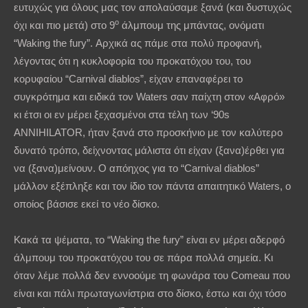
ευτυχώς για όλους μας τον απολαύσαμε ξανά (και δυστυχώς
ο
όχι και πιο μετά) στο 9
άλμπουμ της μπάντας, ονόματι
“Waking the fury”. Αρχικά ας πάμε στα πολύ προφανή,
λέγοντας ότι η κυκλοφορία του προκατόχου του, του
κορυφαίου “Carnival diablos”, είχαν επαναφέρει το
συγκρότημα και ειδικά τον Waters σαν παίχτη στον «Αφρό»
κι έτσι οι εν μέρει ξεχασμένοι στα τέλη των ‘90s
ANNIHILATOR, ήταν ξανά στο προσκήνιο με τον καλύτερο
δυνατό τρόπο, δείχνοντας μάλιστα ότι είχαν (ξανα)έρθει για
να (ξανα)μείνουν. Ο απόηχος για το “Carnival diablos”
μάλλον εξέπληξε και τον ίδιο τον πάντα απαιτητικό Waters, ο
οποίος βάσισε εκεί το νέο δίσκο.
Κακά τα ψέματα, το “Waking the fury” είναι εν μέρει αδερφό
άλμπουμ του προκατόχου του σε πάρα πολλά σημεία. Κι
όταν λέμε πολλά δεν εννοούμε τη φωνάρα του Comeau που
είναι και πάλι πρωταγωνίστρια στο δίσκο, έστω και όχι τόσο