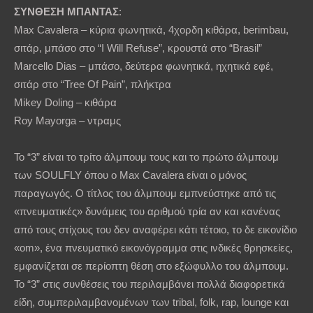
ΣΥΝΘΕΣΗ
ΜΠΑΝΤΑΣ
:
Max Cavalera – κύρια φωνητικά, 4χορδη κιθάρα, berimbau,
σιτάρ, μπάσο στο “I Will Refuse”, κρουστά στο “Brasil”
Marcello Dias – μπάσο, δεύτερα φωνητικά, ηχητικά εφέ,
σιτάρ στο “Tree Of Pain”, πλήκτρα
Mikey Doling – κιθάρα
Roy Mayorga – ντραμς
Το “3” είναι το τρίτο άλμπουμ τους και το πρώτο άλμπουμ
των SOULFLY όπου ο Max Cavalera είναι ο μόνος
παραγωγός. Ο τίτλος του άλμπουμ εμπνεύστηκε από τις
«πνευματικές» δυνάμεις του αριθμού τρία αν και κανένας
από τους στίχους του δεν αναφέρει κάτι τέτοιο, το δε εικονίδιο
«om», ένα πνευματικό εικονόγραμμα στις ινδικές θρησκείες,
εμφανίζεται σε περίοπτη θέση στο εξώφυλλο του άλμπουμ.
Το “3” στις συνθέσεις του περιλαμβάνει πολλά διαφορετικά
είδη, συμπεριλαμβανομένων των tribal, folk, rap, lounge και