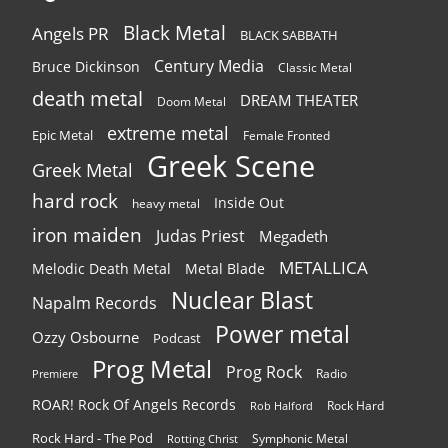
Black Metal
Angels PR
BLACK SABBATH
Century Media
Bruce Dickinson
Classic Metal
death metal
DREAM THEATER
Doom Metal
extreme metal
Epic Metal
Female Fronted
Greek Scene
Greek Metal
hard rock
Inside Out
heavy metal
iron maiden
Judas Priest
Megadeth
METALLICA
Melodic Death Metal
Metal Blade
Nuclear Blast
Napalm Records
Power metal
Ozzy Osbourne
Podcast
Prog Metal
Prog Rock
Radio
Premiere
ROAR! Rock Of Angels Records
Rock Hard
Rob Halford
Rock Hard - The Pod
Symphonic Metal
Rotting Christ