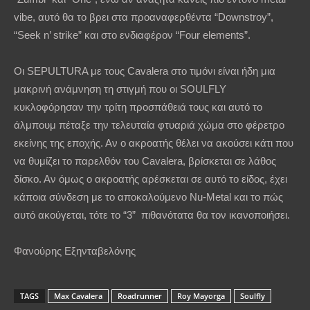
vibe, αυτό θα το βρει στα προαναφερθέντα “Downstroy”,
“Seek n’ strike” και στο ενδιαφέρον “Four elements”.
Οι SEPULTURA με τους Cavalera στο τιμόνι είναι ήδη μια
μακρινή ανάμνηση τη στιγμή που οι SOULFLY
κυκλοφόρησαν την τρίτη προσπάθειά τους και αυτό το
άλμπουμ πέταξε την τελευταία φτυαριά χώμα στο φέρετρο
εκείνης της εποχής. Αν ο ακροατής θέλει να ακούσει κάτι που
να θυμίζει το παρελθόν του Cavalera, βρίσκεται σε λάθος
δίσκο. Αν όμως ο ακροατής αρέσκεται σε αυτό το είδος, έχει
κάποια σύνδεση με το αποκαλούμενο Nu-Metal και το πώς
αυτό ακούγεται, τότε το “3” πιθανότατα θα τον ικανοποιήσει.
Φανούρης Εξηνταβελόνης
TAGS
Max Cavalera
Roadrunner
Roy Mayorga
Soulfly