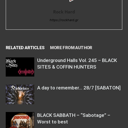
Rock Hard
https://rockhard.gr
RELATED ARTICLES
MORE FROM AUTHOR
Underground Halls Vol. 245 – BLACK
SITES & COFFIN HUNTERS
Α day to remember… 28/7 [SABATON]
BLACK SABBATH – “Sabotage” –
Worst to best