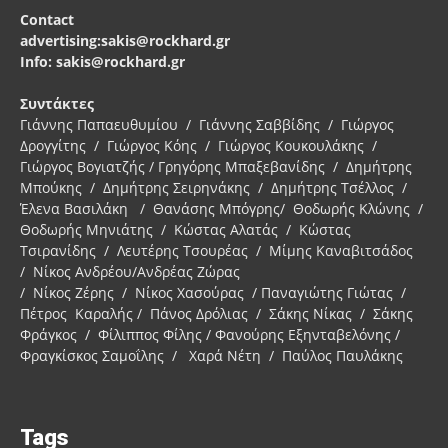
Contact
advertising:sakis@rockhard.gr
Info: sakis@rockhard.gr
Συντάκτες
Γιάννης Παπαευθυμίου / Γιάννης Σαββίδης / Γιώργος
Δρογγίτης / Γιώργος Κόης / Γιώργος Κουκουλάκης /
Γιώργος Βογιατζής / Γρηγόρης Μπαξεβανίδης / Δημήτρης
Μπούκης / Δημήτρης Σειρηνάκης / Δημήτρης Τσέλλος /
Έλενα Βασιλάκη / Θανάσης Μπόγρης/ Θοδωρής Κλώνης /
Θοδωρής Μηνιάτης / Κώστας Αλατάς / Κώστας
Τσιρανίδης / Λευτέρης Τσουρέας / Μίμης Καναβιτσάδος
/ Νίκος Ανδρέου/Ανδρέας Ζώρας
/ Νίκος Ζέρης / Νίκος Χασούρας / Παναγιώτης Γιώτας /
Πέτρος Καραλής / Πάνος Δρόλιας / Σάκης Νίκας / Σάκης
Φράγκος / Φίλιππος Φίλης / Φανούρης Εξηνταβελόνης /
Φραγκίσκος Σαμοΐλης / Χαρά Νέτη / Παύλος Παυλάκης
Tags