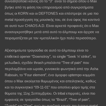
συνειδητοποιεί κανείς ότι το “3” είναι το σημείο όπου ο Max
βγήκε από τη φάση του επηρεασμού από συγκροτήματα
όπως οι KORN και οι DEFTONES και επέστρεψε σε μια πιο
metal προσέγγιση της μουσικής του, σε ένα ύφος πιο κοντινό
σε αυτό των CHAOS A.D. Είναι αρκετά προφανές ότι ο Max
ανασυγκροτήθηκε μετά από αυτό το άλμπουμ και άρχισε να
πειραματίζεται με τον «μεταλλικό» ήχο πολύ περισσότερο.
Αξιοσημείωτα τραγούδια σε αυτό το άλμπουμ είναι το
επιθετικό opener “Downstroy”, το single “Seek ‘n’ strike”, το
μελωδικό, σχεδόν thrash μπαλάντα “Tree of pain” που
περιλαμβάνει και ωραία, γυναικεία φωνητικά από την Asha
Rabouin, το “Four element”, ένα όμορφο uptempo κομμάτι
όπου ο Max ακούγεται θυμωμένος και απειλητικός, καθώς
και το συγκινητικό “09-11-01” που αποτίνει φόρο τιμής στα
θύματα της 11ης Σεπτεμβρίου. Οι tribal επιρροές, είναι πιο
εμφανείς σε τραγούδια όπως τα “Brazil”, “Tree of pain”,
“Zumbi” και “One”, ενώ αν αναζητά κανείς πιο έντονο metal