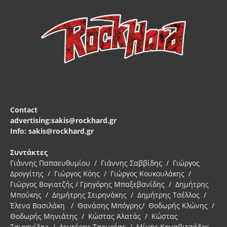
Contact
advertising:sakis@rockhard.gr
Info: sakis@rockhard.gr
Συντάκτες
Γιάννης Παπαευθυμίου / Γιάννης Σαββίδης / Γιώργος
Δρογγίτης / Γιώργος Κόης / Γιώργος Κουκουλάκης /
Γιώργος Βογιατζής / Γρηγόρης Μπαξεβανίδης / Δημήτρης
Μπούκης / Δημήτρης Σειρηνάκης / Δημήτρης Τσέλλος /
Έλενα Βασιλάκη / Θανάσης Μπόγρης/ Θοδωρής Κλώνης /
Θοδωρής Μηνιάτης / Κώστας Αλατάς / Κώστας
Τσιρανίδης / Λευτέρης Τσουρέας / Μίμης Καναβιτσάδος