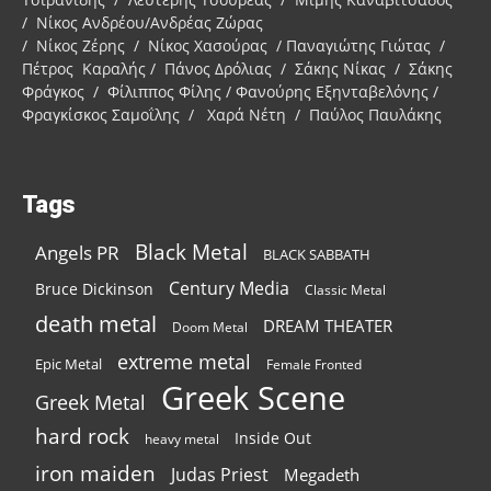
/ Νίκος Ανδρέου/Ανδρέας Ζώρας
/ Νίκος Ζέρης / Νίκος Χασούρας / Παναγιώτης Γιώτας /
Πέτρος Καραλής / Πάνος Δρόλιας / Σάκης Νίκας / Σάκης
Φράγκος / Φίλιππος Φίλης / Φανούρης Εξηνταβελόνης /
Φραγκίσκος Σαμοΐλης / Χαρά Νέτη / Παύλος Παυλάκης
Tags
Black Metal
Angels PR
BLACK SABBATH
Century Media
Bruce Dickinson
Classic Metal
death metal
DREAM THEATER
Doom Metal
extreme metal
Epic Metal
Female Fronted
Greek Scene
Greek Metal
hard rock
Inside Out
heavy metal
iron maiden
Judas Priest
Megadeth