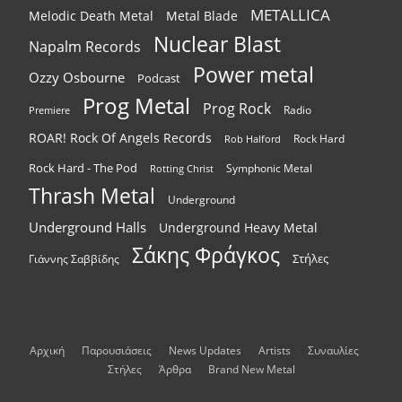
METALLICA
Melodic Death Metal
Metal Blade
Nuclear Blast
Napalm Records
Power metal
Ozzy Osbourne
Podcast
Prog Metal
Prog Rock
Radio
Premiere
ROAR! Rock Of Angels Records
Rock Hard
Rob Halford
Rock Hard - The Pod
Symphonic Metal
Rotting Christ
Thrash Metal
Underground
Underground Halls
Underground Heavy Metal
Σάκης Φράγκος
Στήλες
Γιάννης Σαββίδης
Αρχική
Παρουσιάσεις
News Updates
Artists
Συναυλίες
Στήλες
Άρθρα
Brand New Metal