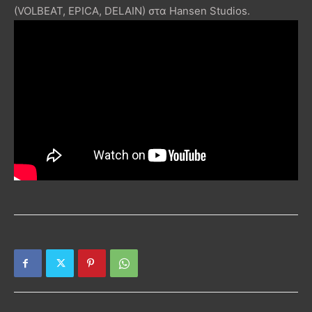
(VOLBEAT, EPICA, DELAIN) στα Hansen Studios.