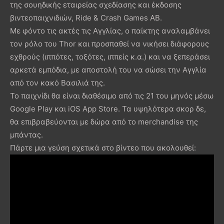
της σουηδικής εταιρείας σχεδίασης και έκδοσης
βιντεοπαιχνιδιών, Ride & Crash Games AB.
Με φόντο τις ακτές τις Αγγλίας, ο παίκτης αναλαμβάνει
τον ρόλο του Thor και προσπαθεί να νικήσει διάφορους
εχθρούς (ιππότες, τοξότες, ιππείς κ.α.) και να ξεπεράσει
αρκετά εμπόδια, με αποστολή του να σώσει την Αγγλία
από τον κακό Βασιλιά της.
Το παιχνίδι θα είναι διαθέσιμο από τις 21 του μηνός μέσω
Google Play και iOS App Store. Τα υψηλότερα σκορ δε,
θα επιβραβεύονται με δώρα από το merchandise της
μπάντας.
Πάρτε μια γεύση σχετικά στο βίντεο που ακολουθεί: