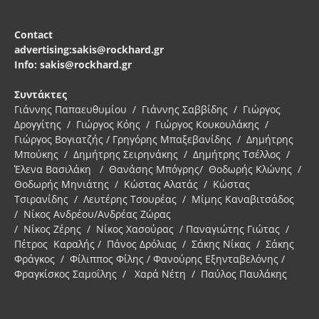
Contact
advertising:sakis@rockhard.gr
Info: sakis@rockhard.gr
Συντάκτες
Γιάννης Παπαευθυμίου / Γιάννης Σαββίδης / Γιώργος
Δρογγίτης / Γιώργος Κόης / Γιώργος Κουκουλάκης /
Γιώργος Βογιατζής / Γρηγόρης Μπαξεβανίδης / Δημήτρης
Μπούκης / Δημήτρης Σειρηνάκης / Δημήτρης Τσέλλος /
Έλενα Βασιλάκη / Θανάσης Μπόγρης/ Θοδωρής Κλώνης /
Θοδωρής Μηνιάτης / Κώστας Αλατάς / Κώστας
Τσιρανίδης / Λευτέρης Τσουρέας / Μίμης Καναβιτσάδος
/ Νίκος Ανδρέου/Ανδρέας Ζώρας
/ Νίκος Ζέρης / Νίκος Χασούρας / Παναγιώτης Γιώτας /
Πέτρος Καραλής / Πάνος Δρόλιας / Σάκης Νίκας / Σάκης
Φράγκος / Φίλιππος Φίλης / Φανούρης Εξηνταβελόνης /
Φραγκίσκος Σαμοΐλης / Χαρά Νέτη / Παύλος Παυλάκης