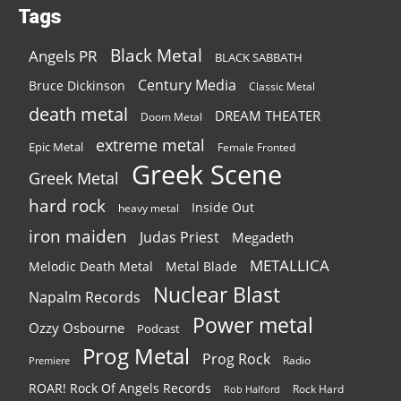
Tags
Black Metal
Angels PR
BLACK SABBATH
Century Media
Bruce Dickinson
Classic Metal
death metal
DREAM THEATER
Doom Metal
extreme metal
Epic Metal
Female Fronted
Greek Scene
Greek Metal
hard rock
Inside Out
heavy metal
iron maiden
Judas Priest
Megadeth
METALLICA
Melodic Death Metal
Metal Blade
Nuclear Blast
Napalm Records
Power metal
Ozzy Osbourne
Podcast
Prog Metal
Prog Rock
Radio
Premiere
ROAR! Rock Of Angels Records
Rock Hard
Rob Halford