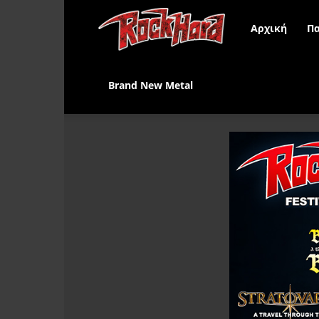
Rock
Αρχική
Πα
Hard
Brand New Metal
Greece