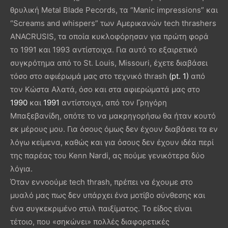
θρυλική Metal Blade Ρecords, τα “Manic impressions” και
“Screams and whispers” των Αμερικανών tech thrashers
ANACRUSIS, τα οποία κυκλοφόρησαν για πρώτη φορά
το 1991 και 1993 αντίστοιχα. Για αυτό το εξαιρετικό
συγκρότημα από το St. Louis, Missouri, έχετε διαβάσει
τόσο στο αφιέρωμά μας στο τεχνικό thrash
(pt. 1)
από
τον Κώστα Αλατά, όσο και στα αφιερώματά μας στο
1990
και
1991
αντίστοιχα, από τον Γρηγόρη
Μπαξεβανίδη, οπότε το να μακρηγορήσω θα ήταν κουτό
εκ μέρους μου. Για όσους όμως δεν έχουν διαβάσει τα εν
λόγω κείμενα, καθώς και για όσους δεν έχουν ιδέα περί
της παρέας του Kenn Nardi, ας πούμε γενικότερα δύο
λόγια.
Όταν εννοούμε tech thrash, πρέπει να έχουμε στο
μυαλό μας πως δεν υπάρχει ένα μοτίβο σύνθεσης και
ένα συγκεκριμένο στυλ παιξίματος. Το είδος είναι
τέτοιο, που «σηκώνει» πολλές διαφορετικές