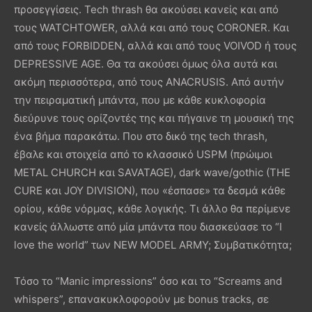
προσεγγίσεις. Tech thrash θα ακούσει κανείς και από
τους WATCHTOWER, αλλά και από τους CORONER. Και
από τους FORBIDDEN, αλλά και από τους VOIVOD ή τους
DEPRESSIVE AGE. Θα τα ακούσει όμως όλα αυτά και
ακόμη περισσότερα, από τους ANACRUSIS. Από αυτήν
την πειραματική μπάντα, που με κάθε κυκλοφορία
διεύρυνε τους ορίζοντές της και πήγαινε τη μουσική της
ένα βήμα παρακάτω. Που στο δικό της tech thrash,
έβαλε και στοιχεία από το κλασσικό USPM (πρώιμοι
METAL CHURCH και SAVATAGE), dark wave/gothic (THE
CURE και JOY DIVISION), που «έσπασε» τα δεσμά κάθε
ορίου, κάθε νόρμας, κάθε λογικής. Τι άλλο θα περίμενε
κανείς άλλωστε από μία μπάντα που διασκεύασε το “I
love the world” των NEW MODEL ARMY; Συμβατικότητα;
Τόσο το “Manic impressions” όσο και το “Screams and
whispers”, επανακυκλοφορούν με bonus tracks, σε