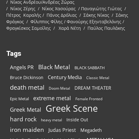
/ Νίκος Ανδρέου/Ανδρέας Ζώρας
/ Νίκος Ζέρης / Νίκος Χασούρας / Παναγιώτης Γιώτας /
Πέτρος Καραλής / Πάνος Δρόλιας / Σάκης Νίκας / Σάκης
Φράγκος / Φίλιππος Φίλης / Φανούρης Εξηνταβελόνης /
Φραγκίσκος Σαμοΐλης / Χαρά Νέτη / Παύλος Παυλάκης
Tags
Black Metal
Angels PR
BLACK SABBATH
Century Media
Bruce Dickinson
Classic Metal
death metal
DREAM THEATER
Doom Metal
extreme metal
Epic Metal
Female Fronted
Greek Scene
Greek Metal
hard rock
Inside Out
heavy metal
iron maiden
Judas Priest
Megadeth