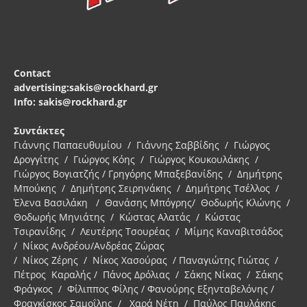
Contact
advertising:sakis@rockhard.gr
Info: sakis@rockhard.gr
Συντάκτες
Γιάννης Παπαευθυμίου / Γιάννης Σαββίδης / Γιώργος
Δρογγίτης / Γιώργος Κόης / Γιώργος Κουκουλάκης /
Γιώργος Βογιατζής / Γρηγόρης Μπαξεβανίδης / Δημήτρης
Μπούκης / Δημήτρης Σειρηνάκης / Δημήτρης Τσέλλος /
Έλενα Βασιλάκη / Θανάσης Μπόγρης/ Θοδωρής Κλώνης /
Θοδωρής Μηνιάτης / Κώστας Αλατάς / Κώστας
Τσιρανίδης / Λευτέρης Τσουρέας / Μίμης Καναβιτσάδος
/ Νίκος Ανδρέου/Ανδρέας Ζώρας
/ Νίκος Ζέρης / Νίκος Χασούρας / Παναγιώτης Γιώτας /
Πέτρος Καραλής / Πάνος Δρόλιας / Σάκης Νίκας / Σάκης
Φράγκος / Φίλιππος Φίλης / Φανούρης Εξηνταβελόνης /
Φραγκίσκος Σαμοΐλης / Χαρά Νέτη / Παύλος Παυλάκης