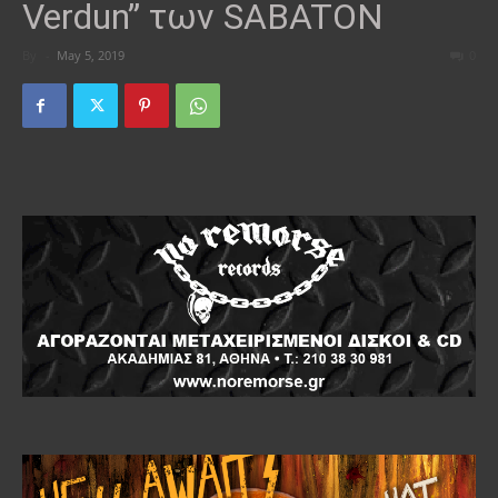
Verdun” των SABATON
By
-
May 5, 2019
0