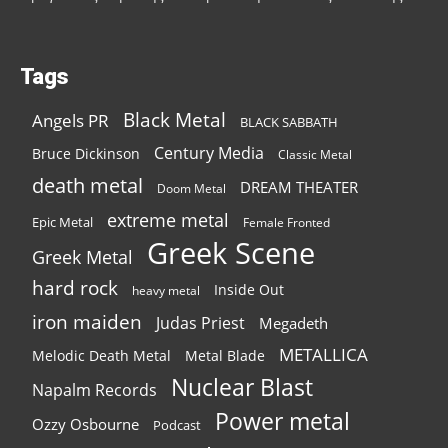
Tags
Black Metal
Angels PR
BLACK SABBATH
Century Media
Bruce Dickinson
Classic Metal
death metal
DREAM THEATER
Doom Metal
extreme metal
Epic Metal
Female Fronted
Greek Scene
Greek Metal
hard rock
Inside Out
heavy metal
iron maiden
Judas Priest
Megadeth
METALLICA
Melodic Death Metal
Metal Blade
Nuclear Blast
Napalm Records
Power metal
Ozzy Osbourne
Podcast