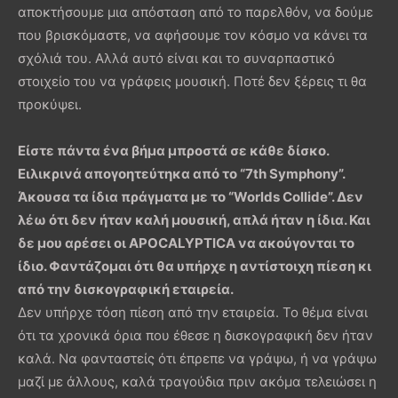
αποκτήσουμε μια απόσταση από το παρελθόν, να δούμε
που βρισκόμαστε, να αφήσουμε τον κόσμο να κάνει τα
σχόλιά του. Αλλά αυτό είναι και το συναρπαστικό
στοιχείο του να γράφεις μουσική. Ποτέ δεν ξέρεις τι θα
προκύψει.
Είστε πάντα ένα βήμα μπροστά σε κάθε δίσκο.
Ειλικρινά απογοητεύτηκα από το “7th Symphony”.
Άκουσα τα ίδια πράγματα με το “Worlds Collide”. Δεν
λέω ότι δεν ήταν καλή μουσική, απλά ήταν η ίδια. Και
δε μου αρέσει οι APOCALYPTICA να ακούγονται το
ίδιο. Φαντάζομαι ότι θα υπήρχε η αντίστοιχη πίεση κι
από την δισκογραφική εταιρεία.
Δεν υπήρχε τόση πίεση από την εταιρεία. Το θέμα είναι
ότι τα χρονικά όρια που έθεσε η δισκογραφική δεν ήταν
καλά. Να φανταστείς ότι έπρεπε να γράψω, ή να γράψω
μαζί με άλλους, καλά τραγούδια πριν ακόμα τελειώσει η