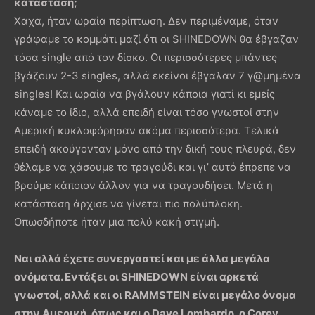
κατάσταση;
Χαχα, ήταν ωραία περίπτωση. Δεν περιμέναμε, όταν
γράφαμε το κομμάτι μαζί ότι οι SHINEDOWN θα έβγαζαν
τόσα single από τον δίσκο. Οι περισσότερες μπάντες
βγάζουν 2-3 singles, αλλά εκείνοι έβγαλαν 7 γ@μημένα
singles! Και ωραία να βγάλουν κάποια γιατί κι εμείς
κάναμε το ίδιο, αλλά επειδή είναι τόσο γνωστοί στην
Αμερική κυκλοφόρησαν ακόμα περισσότερα. Τελικά
επειδή ακούγονταν μόνο από την δική τους πλευρά, δεν
θέλαμε να χάσουμε το τραγούδι και γι’ αυτό έπρεπε να
βρούμε κάποιον άλλον για να τραγουδήσει. Μετά η
κατάσταση άρχισε να γίνεται πιο πολύπλοκη.
Οπωσδήποτε ήταν μια πολύ κακή στιγμή.
Ναι αλλά έχετε συνεργαστεί και με άλλα μεγάλα
ονόματα. Εντάξει οι SHINEDOWN είναι αρκετά
γνωστοί, αλλά και οι RAMMSTEIN είναι μεγάλο όνομα
στην Αμερική, όπως και ο Dave Lombardo, ο Corey