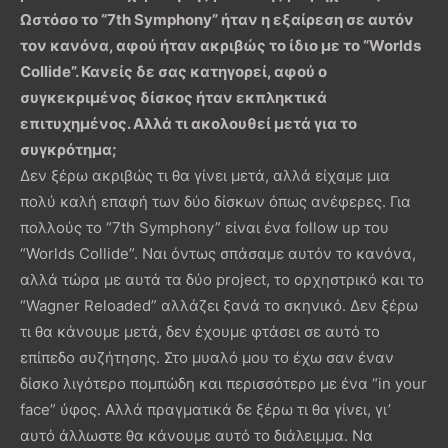
Ωστόσο το “7th Symphony” ήταν η εξαίρεση σε αυτόν
τον κανόνα, αφού ήταν ακριβώς το ίδιο με το “Worlds
Collide”. Κανείς δε σας κατηγορεί, αφού ο
συγκεκριμένος δίσκος ήταν εκπληκτικά
επιτυχημένος. Αλλά τι ακολουθεί μετά για το
συγκρότημα;
Δεν ξέρω ακριβώς τι θα γίνει μετά, αλλά είχαμε μια
πολύ καλή επαφή των δύο δίσκων όπως ανέφερες. Για
πολλούς το “7th Symphony” είναι ένα follow up του
“Worlds Collide”. Ναι όντως σπάσαμε αυτόν το κανόνα,
αλλά τώρα με αυτά τα δύο project, το ορχηστρικό και το
“Wagner Reloaded” αλλάζει ξανά το σκηνικό. Δεν ξέρω
τι θα κάνουμε μετά, δεν έχουμε φτάσει σε αυτό το
επίπεδο συζήτησης. Στο μυαλό μου το έχω σαν έναν
δίσκο λιγότερο πομπώδη και περισσότερο με ένα “in your
face” ύφος. Αλλά πραγματικά δε ξέρω τι θα γίνει, γι’
αυτό άλλωστε θα κάνουμε αυτό το διάλειμμα. Να