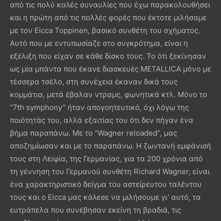
από τις πολύ καλές συναυλίες που έχω παρακολουθήσει
και η πρώτη από τις πολλές φορές που έκτοτε μιλήσαμε
με τον Eicca Toppinen, βασικό συνθέτη του σχήματος.
Αυτό που με εντυπωσίαζε στο συγκρότημα, είναι η
εξέλιξη που είχαν σε κάθε δίσκο τους. Το ότι ξεκίνησαν
ως μία μπάντα που έκανε διασκευές METALLICA μόνο με
τέσσερα τσέλο, στη συνέχεια έκαναν δικά τους
κομμάτια, μετά έβαλαν ντραμς, φωνητικά κτλ. Μόνο το
“7th symphony” ήταν απογοητευτικό, όχι λόγω της
ποιότητάς του, αλλά εξαιτίας του ότι δεν πήγαν ένα
βήμα παραπάνω. Με το “Wagner reloaded”, μας
αποζημίωσαν και με το παραπάνω. Η ζωντανή εμφάνισή
τους στη Λειψία, της Γερμανίας, για τα 200 χρόνια από
τη γέννηση του Γερμανού συνθέτη Richard Wagner, είναι
ένα χαρακτηριστικό δείγμα του αστείρευτου ταλέντου
τους και ο Eicca μας κάλεσε να μιλήσουμε γι’ αυτό, τα
ευτράπελα που συνέβησαν εκείνη τη βραδιά, τις