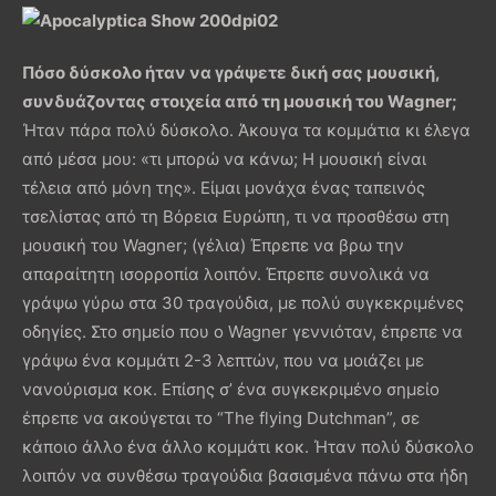
Πόσο δύσκολο ήταν να γράψετε δική σας μουσική,
συνδυάζοντας στοιχεία από τη μουσική του Wagner;
Ήταν πάρα πολύ δύσκολο. Άκουγα τα κομμάτια κι έλεγα
από μέσα μου: «τι μπορώ να κάνω; Η μουσική είναι
τέλεια από μόνη της». Είμαι μονάχα ένας ταπεινός
τσελίστας από τη Βόρεια Ευρώπη, τι να προσθέσω στη
μουσική του Wagner; (γέλια) Έπρεπε να βρω την
απαραίτητη ισορροπία λοιπόν. Έπρεπε συνολικά να
γράψω γύρω στα 30 τραγούδια, με πολύ συγκεκριμένες
οδηγίες. Στο σημείο που ο Wagner γεννιόταν, έπρεπε να
γράψω ένα κομμάτι 2-3 λεπτών, που να μοιάζει με
νανούρισμα κοκ. Επίσης σ’ ένα συγκεκριμένο σημείο
έπρεπε να ακούγεται το “The flying Dutchman”, σε
κάποιο άλλο ένα άλλο κομμάτι κοκ. Ήταν πολύ δύσκολο
λοιπόν να συνθέσω τραγούδια βασισμένα πάνω στα ήδη